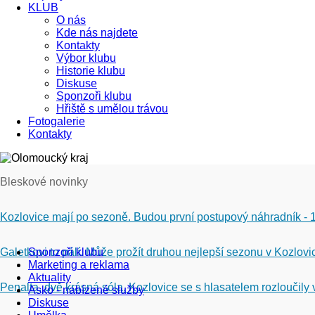
KLUB
O nás
Kde nás najdete
Kontakty
Výbor klubu
Historie klubu
Diskuse
Sponzoři klubu
Hřiště s umělou trávou
Fotogalerie
Kontakty
Bleskové novinky
Kozlovice mají po sezoně. Budou první postupový náhradník - 
Galetkovi to pálí. Může prožít druhou nejlepší sezonu v Kozlovi
Sponzoři klubu
Marketing a reklama
Aktuality
Penalta, dvě krásná sóla. Kozlovice se s hlasatelem rozloučily 
Asko - nabízené služby
Diskuse