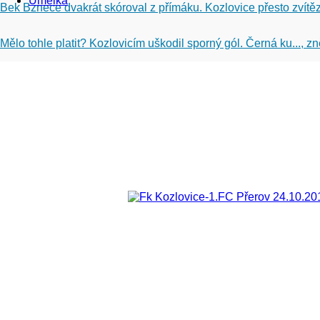
Umělka
Bek Bznece dvakrát skóroval z přímáku. Kozlovice přesto zvítěz
Mělo tohle platit? Kozlovicím uškodil sporný gól. Černá ku..., 