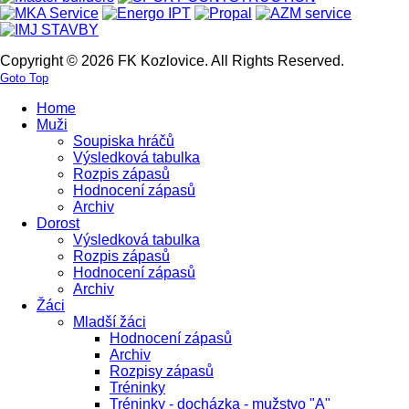
Copyright © 2026 FK Kozlovice. All Rights Reserved.
Goto Top
Home
Muži
Soupiska hráčů
Výsledková tabulka
Rozpis zápasů
Hodnocení zápasů
Archiv
Dorost
Výsledková tabulka
Rozpis zápasů
Hodnocení zápasů
Archiv
Žáci
Mladší žáci
Hodnocení zápasů
Archiv
Rozpisy zápasů
Tréninky
Tréninky - docházka - mužstvo "A"