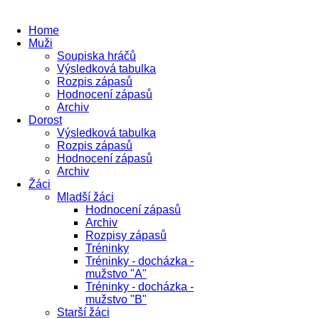
Home
Muži
Soupiska hráčů
Výsledková tabulka
Rozpis zápasů
Hodnocení zápasů
Archiv
Dorost
Výsledková tabulka
Rozpis zápasů
Hodnocení zápasů
Archiv
Žáci
Mladší žáci
Hodnocení zápasů
Archiv
Rozpisy zápasů
Tréninky
Tréninky - docházka -
mužstvo "A"
Tréninky - docházka -
mužstvo "B"
Starší žáci