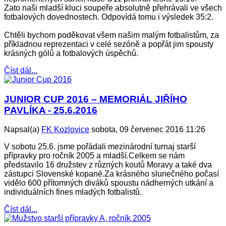
Zato naši mladší kluci soupeře absolutně přehrávali ve všech
fotbalových dovednostech. Odpovídá tomu i výsledek 35:2.
Chtěli bychom poděkovat všem našim malým fotbalistům, za
příkladnou reprezentaci v celé sezóně a popřát jim spousty
krásných gólů a fotbalových úspěchů.
Číst dál...
JUNIOR CUP 2016 – MEMORIÁL JIŘÍHO
PAVLÍKA - 25.6.2016
Napsal(a)
FK Kozlovice
sobota, 09 červenec 2016 11:26
V sobotu 25.6. jsme pořádali mezinárodní turnaj starší
přípravky pro ročník 2005 a mladší.Celkem se nám
představilo 16 družstev z různých koutů Moravy a také dva
zástupci Slovenské kopané.Za krásného slunečného počasí
vidělo 600 přítomných diváků spoustu nádherných utkání a
individuálních fines mladých fotbalistů.
Číst dál...