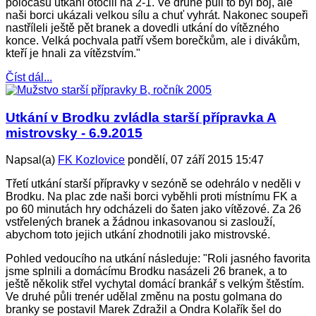
poločasu utkání otočili na 2-1. Ve druhé půli to byl boj, ale
naši borci ukázali velkou sílu a chuť vyhrát. Nakonec soupeři
nastříleli ještě pět branek a dovedli utkání do vítězného
konce. Velká pochvala patří všem borečkům, ale i divákům,
kteří je hnali za vítězstvím."
Číst dál...
Utkání v Brodku zvládla starší přípravka A
mistrovsky - 6.9.2015
Napsal(a)
FK Kozlovice
pondělí, 07 září 2015 15:47
Třetí utkání starší přípravky v sezóně se odehrálo v neděli v
Brodku. Na plac zde naši borci vyběhli proti místnímu FK a
po 60 minutách hry odcházeli do šaten jako vítězové. Za 26
vstřelených branek a žádnou inkasovanou si zaslouží,
abychom toto jejich utkání zhodnotili jako mistrovské.
Pohled vedoucího na utkání následuje: "Roli jasného favorita
jsme splnili a domácímu Brodku nasázeli 26 branek, a to
ještě několik střel vychytal domácí brankář s velkým štěstím.
Ve druhé půli trenér udělal změnu na postu golmana do
branky se postavil Marek Zdražil a Ondra Kolařík šel do