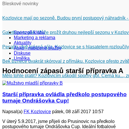
Bleskové novinky
Kozlovice mají po sezoně. Budou první postupový náhradník -
Galetkovi to pálí. Může prožít druhou nejlepší sezonu v Kozlov
Sponzoři klubu
Marketing a reklama
Aktuality
Penalta, dvě krásná sóla. Kozlovice se s hlasatelem rozloučily
Asko - nabízené služby
Diskuse
Umělka
Bek Bznece dvakrát skóroval z přímáku. Kozlovice přesto zvítě
Hodnocení zápasů starší přípravka A
Mělo tohle platit? Kozlovicím uškodil sporný gól. Černá ku...,
Starší přípravka ovládla předkolo postupového
turnaje Ondrášovka Cup!
Napsal(a)
FK Kozlovice
pátek, 08 září 2017 10:57
V úterý 5.9.2017, jsme přijeli do Prusinovic na předkolo
postupového turnaje Ondrášovka Cup. Ideální fotbalové