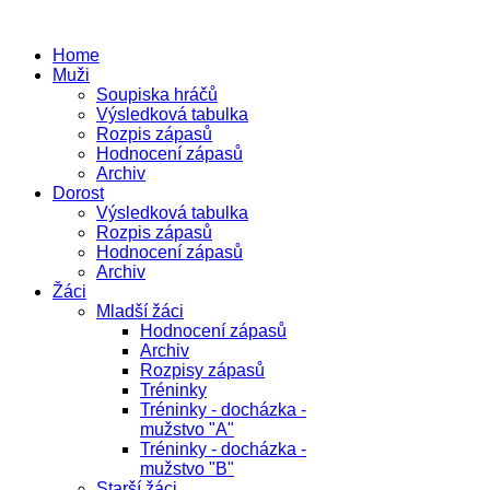
Home
Muži
Soupiska hráčů
Výsledková tabulka
Rozpis zápasů
Hodnocení zápasů
Archiv
Dorost
Výsledková tabulka
Rozpis zápasů
Hodnocení zápasů
Archiv
Žáci
Mladší žáci
Hodnocení zápasů
Archiv
Rozpisy zápasů
Tréninky
Tréninky - docházka -
mužstvo "A"
Tréninky - docházka -
mužstvo "B"
Starší žáci