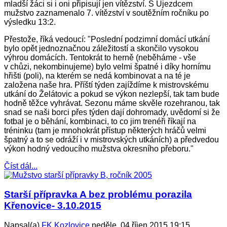
mladší žáci si i oni připisují jen vítězství. S Újezdcem
mužstvo zaznamenalo 7. vítězství v soutěžním ročníku po
výsledku 13:2.
Přestože, říká vedoucí: "Poslední podzimní domácí utkání
bylo opět jednoznačnou záležitostí a skončilo vysokou
výhrou domácích. Tentokrát to herně (neběháme - vše
v chůzi, nekombinujeme) bylo velmi špatné i díky hornímu
hřišti (poli), na kterém se nedá kombinovat a na té je
založena naše hra. Příští týden zajíždíme k mistrovskému
utkání do Želátovic a pokud se výkon nezlepší, tak tam bude
hodně těžce vyhrávat. Sezonu máme skvěle rozehranou, tak
snad se naši borci přes týden dají dohromady, uvědomí si že
fotbal je o běhání, kombinaci, to co jim trenéři říkají na
tréninku (tam je mnohokrát přístup některých hráčů velmi
špatný a to se odráží i v mistrovských utkáních) a předvedou
výkon hodný vedoucího mužstva okresního přeboru."
Číst dál...
Starší přípravka A bez problému porazila
Křenovice- 3.10.2015
Napsal(a)
FK Kozlovice
neděle, 04 říjen 2015 19:15