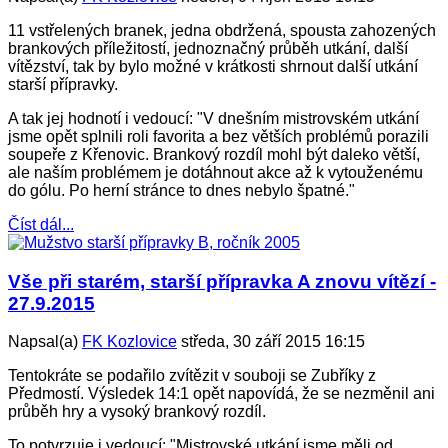
11 vstřelených branek, jedna obdržená, spousta zahozených
brankových příležitostí, jednoznačný průběh utkání, další
vítězství, tak by bylo možné v krátkosti shrnout další utkání
starší přípravky.
A tak jej hodnotí i vedoucí: "V dnešním mistrovském utkání
jsme opět splnili roli favorita a bez větších problémů porazili
soupeře z Křenovic. Brankový rozdíl mohl být daleko větší,
ale naším problémem je dotáhnout akce až k vytouženému
do gólu. Po herní stránce to dnes nebylo špatné."
Číst dál...
Vše při starém, starší přípravka A znovu vítězí -
27.9.2015
Napsal(a)
FK Kozlovice
středa, 30 září 2015 16:15
Tentokráte se podařilo zvítězit v souboji se Zubříky z
Předmostí. Výsledek 14:1 opět napovídá, že se nezměnil ani
průběh hry a vysoký brankový rozdíl.
To potvrzuje i vedoucí: "Mistrovské utkání jsme měli od