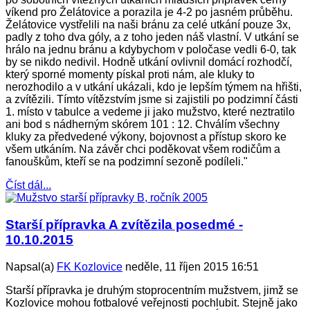
víkend pro Želátovice a porazila je 4-2 po jasném průběhu.
Želátovice vystřelili na naši bránu za celé utkání pouze 3x,
padly z toho dva góly, a z toho jeden náš vlastní. V utkání se
hrálo na jednu bránu a kdybychom v poločase vedli 6-0, tak
by se nikdo nedivil. Hodně utkání ovlivnil domácí rozhodčí,
který sporné momenty pískal proti nám, ale kluky to
nerozhodilo a v utkání ukázali, kdo je lepším týmem na hřišti,
a zvítězili. Tímto vítězstvím jsme si zajistili po podzimní části
1. místo v tabulce a vedeme ji jako mužstvo, které neztratilo
ani bod s nádherným skórem 101 : 12. Chválím všechny
kluky za předvedené výkony, bojovnost a přístup skoro ke
všem utkáním. Na závěr chci poděkovat všem rodičům a
fanouškům, kteří se na podzimní sezoně podíleli."
Číst dál...
Starší přípravka A zvítězila posedmé -
10.10.2015
Napsal(a)
FK Kozlovice
neděle, 11 říjen 2015 16:51
Starší přípravka je druhým stoprocentním mužstvem, jimž se
Kozlovice mohou fotbalové veřejnosti pochlubit. Stejně jako