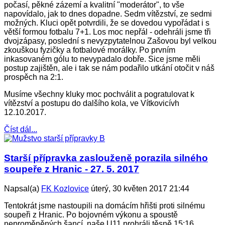
počasí, pěkné zázemí a kvalitní "moderátor", to vše
napovídalo, jak to dnes dopadne. Sedm vítězství, ze sedmi
možných. Kluci opět potvrdili, že se dovedou vypořádat i s
větší formou fotbalu 7+1. Los moc nepřál - odehráli jsme tři
dvojzápasy, poslední s nevyzpytatelnou Zašovou byl velkou
zkouškou fyzičky a fotbalové morálky. Po prvním
inkasovaném gólu to nevypadalo dobře. Sice jsme měli
postup zajištěn, ale i tak se nám podařilo utkání otočit v náš
prospěch na 2:1.
Musíme všechny kluky moc pochválit a pogratulovat k
vítězství a postupu do dalšího kola, ve Vítkovicívh
12.10.2017.
Číst dál...
Starší přípravka zaslouženě porazila silného
soupeře z Hranic - 27. 5. 2017
Napsal(a)
FK Kozlovice
úterý, 30 květen 2017 21:44
Tentokrát jsme nastoupili na domácím hřišti proti silnému
soupeři z Hranic. Po bojovném výkonu a spoustě
neproměněných šancí, naše U11 prohráli těsně 15:16.