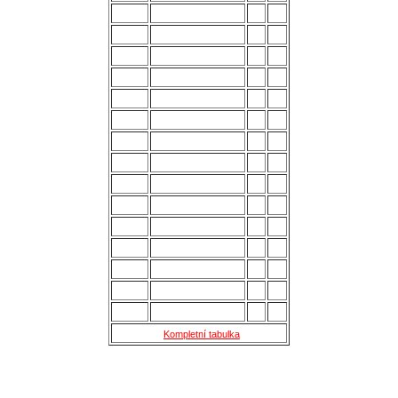
1.
Uherský Brod
28
70
2.
Kozlovice
28
56
3.
Strání
28
54
4.
Všechovice
28
53
5.
Lanžhot
28
49
6.
Slavičín
28
45
7.
Brumov
28
43
8.
Bzenec
28
42
9.
Baťov
28
37
10.
Břeclav
28
33
11.
Kroměříž B
28
27
12.
Holešov
28
24
13.
Šternberk
28
22
14.
Nové Sady
28
18
15.
Skaštice
28
16
Kompletní tabulka