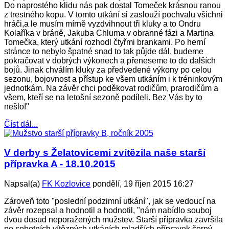
Do naprostého klidu nás pak dostal Tomeček krásnou ranou
z trestného kopu. V tomto utkání si zaslouží pochvalu všichni
hráči,a le musím mírně vyzdvihnout tři kluky a to Ondru
Kolaříka v bráně, Jakuba Chluma v obranné fázi a Martina
Tomečka, který utkání rozhodl čtyřmi brankami. Po herní
stránce to nebylo špatné snad to tak půjde dál, budeme
pokračovat v dobrých výkonech a přeneseme to do dalších
bojů. Jinak chválím kluky za předvedené výkony po celou
sezonu, bojovnost a přístup ke všem utkáním i k tréninkovým
jednotkám. Na závěr chci poděkovat rodičům, prarodičům a
všem, kteří se na letošní sezoně podíleli. Bez Vás by to
nešlo!"
Číst dál...
V derby s Želatovicemi zvítězila naše starší
přípravka A - 18.10.2015
Napsal(a)
FK Kozlovice
pondělí, 19 říjen 2015 16:27
Zároveň toto "poslední podzimní utkání", jak se vedoucí na
závěr rozepsal a hodnotil a hodnotil, "nám nabídlo souboj
dvou dosud neporažených mužstev. Starší přípravka završila
po sobotních vítězných utkáních mladších přípravek černý