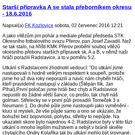
Starší přípravka A se stala přeborníkem okresu
- 18.6.2016
Napsal(a)
FK Kozlovice
sobota, 02 červenec 2016 12:21
A jako vítězům jim pohár a mediale předal předseda STK
Okresního fotbalového svazu Přerov, pan Josef Zavadil. Než
se tak stalo, na hřišti KMK Přerov proběhl souboj vítězů
okresního přeboru starších přípravek sk. A a B, v němž naši
hráči porazili Radslavice, a to v poměru 5:2.
Utkání s Radslaicemi zhodnotil vedoucí: "Do utkání jsme
nastupovali s hodně velkým respektem k soupeři, protože
jsme ho už dva roky neporazili a navíc nám chyběli hráči,
kteří pravidelně nastupují v základu (Štěpán Ilík, Jan
Plhal).První poločas jsme hráli bez chyb a Radslavice
nepustili do žádné větší šance, co prošlo, tak chytl náš
golman. Střelecky se v první půli prosadili Tomeček 3 a
Neumann 1. Do druhé půle jsme nastoupili jako vyměnění -
kluci si mysleli, že vše půjde samo a ono se ukázalo, že
bohužel bez bojovnosti, pohybu, střelby to nepůjde. Na
ukazateli skore bylo najednou 4-2. Radslavice byly v této fázi
utkání o mnoho lepším mužstvem a nebýt v bráně skvěle
chytajícího Ondry Kolaříka tak by utkání mohlo být srovnané.