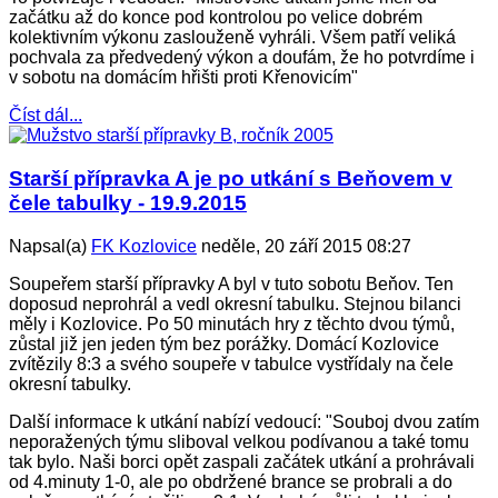
začátku až do konce pod kontrolou po velice dobrém
kolektivním výkonu zaslouženě vyhráli. Všem patří veliká
pochvala za předvedený výkon a doufám, že ho potvrdíme i
v sobotu na domácím hřišti proti Křenovicím"
Číst dál...
Starší přípravka A je po utkání s Beňovem v
čele tabulky - 19.9.2015
Napsal(a)
FK Kozlovice
neděle, 20 září 2015 08:27
Soupeřem starší přípravky A byl v tuto sobotu Beňov. Ten
doposud neprohrál a vedl okresní tabulku. Stejnou bilanci
měly i Kozlovice. Po 50 minutách hry z těchto dvou týmů,
zůstal již jen jeden tým bez porážky. Domácí Kozlovice
zvítězily 8:3 a svého soupeře v tabulce vystřídaly na čele
okresní tabulky.
Další informace k utkání nabízí vedoucí: "Souboj dvou zatím
neporažených týmu sliboval velkou podívanou a také tomu
tak bylo. Naši borci opět zaspali začátek utkání a prohrávali
od 4.minuty 1-0, ale po obdržené brance se probrali a do