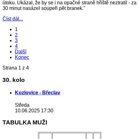
útoku. Ukázal, že by se i na opačné straně hřiště neztratil - za
30 minut nasázel soupeři pět branek."
Číst dál...
1
2
3
4
Další
Konec
Strana 1 z 4
30. kolo
Kozlovice - Břeclav
Středa
10.06.2025 17:30
TABULKA MUŽI
POŘ.
NÁZEV MUŽSTVA
Z
B