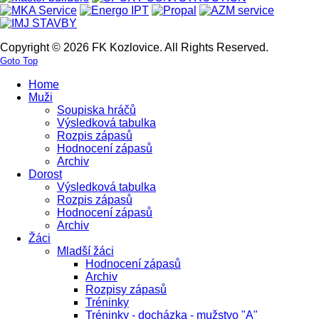
Copyright © 2026 FK Kozlovice. All Rights Reserved.
Goto Top
Home
Muži
Soupiska hráčů
Výsledková tabulka
Rozpis zápasů
Hodnocení zápasů
Archiv
Dorost
Výsledková tabulka
Rozpis zápasů
Hodnocení zápasů
Archiv
Žáci
Mladší žáci
Hodnocení zápasů
Archiv
Rozpisy zápasů
Tréninky
Tréninky - docházka - mužstvo "A"