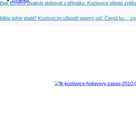
Umělka
Bek Bznece dvakrát skóroval z přímáku. Kozlovice přesto zvítěz
Mělo tohle platit? Kozlovicím uškodil sporný gól. Černá ku..., 