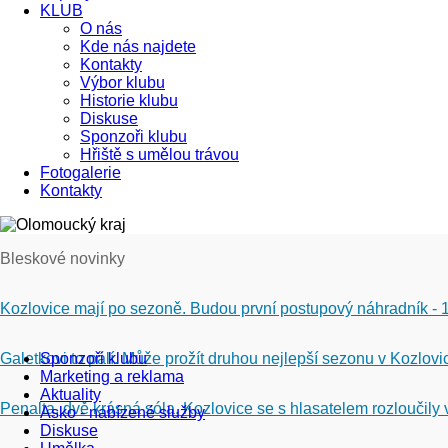
KLUB
O nás
Kde nás najdete
Kontakty
Výbor klubu
Historie klubu
Diskuse
Sponzoři klubu
Hřiště s umělou trávou
Fotogalerie
Kontakty
Bleskové novinky
Kozlovice mají po sezoně. Budou první postupový náhradník - 
Galetkovi to pálí. Může prožít druhou nejlepší sezonu v Kozlovi
Sponzoři klubu
Marketing a reklama
Aktuality
Penalta, dvě krásná sóla. Kozlovice se s hlasatelem rozloučily 
Asko - nabízené služby
Diskuse