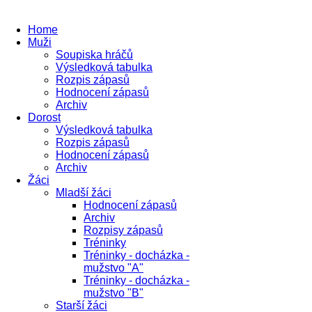
Home
Muži
Soupiska hráčů
Výsledková tabulka
Rozpis zápasů
Hodnocení zápasů
Archiv
Dorost
Výsledková tabulka
Rozpis zápasů
Hodnocení zápasů
Archiv
Žáci
Mladší žáci
Hodnocení zápasů
Archiv
Rozpisy zápasů
Tréninky
Tréninky - docházka -
mužstvo "A"
Tréninky - docházka -
mužstvo "B"
Starší žáci