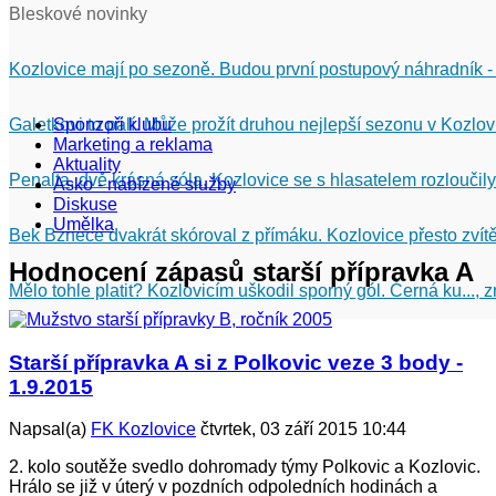
Bleskové novinky
Kozlovice mají po sezoně. Budou první postupový náhradník -
Galetkovi to pálí. Může prožít druhou nejlepší sezonu v Kozlov
Sponzoři klubu
Marketing a reklama
Aktuality
Penalta, dvě krásná sóla. Kozlovice se s hlasatelem rozloučily
Asko - nabízené služby
Diskuse
Umělka
Bek Bznece dvakrát skóroval z přímáku. Kozlovice přesto zvítě
Hodnocení zápasů starší přípravka A
Mělo tohle platit? Kozlovicím uškodil sporný gól. Černá ku...,
Starší přípravka A si z Polkovic veze 3 body -
1.9.2015
Napsal(a)
FK Kozlovice
čtvrtek, 03 září 2015 10:44
2. kolo soutěže svedlo dohromady týmy Polkovic a Kozlovic.
Hrálo se již v úterý v pozdních odpoledních hodinách a