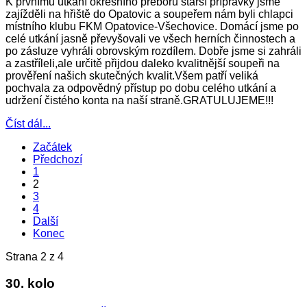
K prvnímu utkání okresního přeboru starší přípravky jsme
zajížděli na hřiště do Opatovic a soupeřem nám byli chlapci
místního klubu FKM Opatovice-Všechovice. Domácí jsme po
celé utkání jasně převyšovali ve všech herních činnostech a
po zásluze vyhráli obrovským rozdílem. Dobře jsme si zahráli
a zastříleli,ale určitě přijdou daleko kvalitnější soupeři na
prověření našich skutečných kvalit.Všem patří veliká
pochvala za odpovědný přístup po dobu celého utkání a
udržení čistého konta na naší straně.GRATULUJEME!!!
Číst dál...
Začátek
Předchozí
1
2
3
4
Další
Konec
Strana 2 z 4
30. kolo