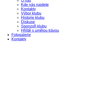
O nás
Kde nás najdete
Kontakty
Výbor klubu
Historie klubu
Diskuse
Sponzoři klubu
Hřiště s umělou trávou
Fotogalerie
Kontakty