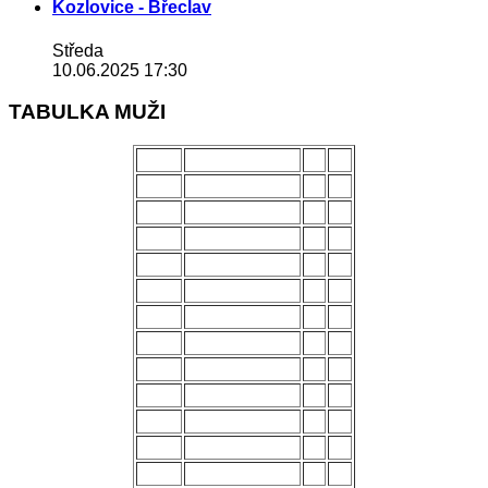
Kozlovice - Břeclav
Středa
10.06.2025 17:30
TABULKA MUŽI
POŘ.
NÁZEV MUŽSTVA
Z
B
1.
Uherský Brod
28
70
2.
Kozlovice
28
56
3.
Strání
28
54
4.
Všechovice
28
53
5.
Lanžhot
28
49
6.
Slavičín
28
45
7.
Brumov
28
43
8.
Bzenec
28
42
9.
Baťov
28
37
10.
Břeclav
28
33
11.
Kroměříž B
28
27
12.
Holešov
28
24