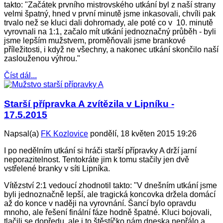
takto: "Začátek prvního mistrovského utkání byl z naší strany
velmi špatný, hned v první minutě jsme inkasovali, chvíli pak
trvalo než se kluci dali dohromady, ale poté co v 10. minutě
vyrovnali na 1:1, začalo mít utkání jednoznačný průběh - byli
jsme lepším mužstvem, proměňovali jsme brankové
příležitosti, i když ne všechny, a nakonec utkání skončilo naší
zaslouženou výhrou."
Číst dál...
Starší přípravka A zvítězila v Lipníku -
17.5.2015
Napsal(a)
FK Kozlovice
pondělí, 18 květen 2015 19:26
I po nedělním utkání si hráči starší přípravky A drží jarní
neporazitelnost. Tentokráte jim k tomu stačily jen dvě
vstřelené branky v síti Lipníka.
Vítězství 2:1 vedoucí zhodnotil takto: "V dnešním utkání jsme
byli jednoznačně lepší, ale tragická koncovka držela domácí
až do konce v naději na vyrovnání. Šancí bylo opravdu
mnoho, ale řešení finální fáze hodně špatné. Kluci bojovali,
tlačili se dopředu, ale i to štěstíčko nám dneska nepřálo a