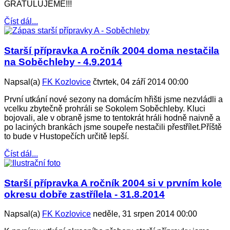
GRATULUJEME!!!
Číst dál...
Starší přípravka A ročník 2004 doma nestačila
na Soběchleby - 4.9.2014
Napsal(a)
FK Kozlovice
čtvrtek, 04 září 2014 00:00
První utkání nové sezony na domácím hřišti jsme nezvládli a
vcelku zbytečně prohráli se Sokolem Soběchleby. Kluci
bojovali, ale v obraně jsme to tentokrát hráli hodně naivně a
po laciných brankách jsme soupeře nestačili přestřílet.Příště
to bude v Hustopečích určitě lepší.
Číst dál...
Starší přípravka A ročník 2004 si v prvním kole
okresu dobře zastřílela - 31.8.2014
Napsal(a)
FK Kozlovice
neděle, 31 srpen 2014 00:00