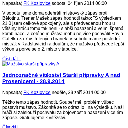
Napsal(a)
FK Kozlovice
sobota, 04 říjen 2014 00:00
V sobotu jsme doma odehráli mistrovský zápas proti
Bělotínu. Trenér Mašek zápas hodnotil takto: "S výsledkem
21:0 jsem celkově spokojený, ale s předvedenou hrou u
většiny hráču tomu tak neni - slabší nasazení a velmi špatná
kombinace. Z celého mužstva mohu nejvíce pochválit Pavla
Caletku za 7 vstřelených branek. V sobotu máme poslední
mistrák v Radslavicích a doufám, že mužstvo předvede lepší
výkon a porve se o 2. místo v tabulce."
Číst dál...
Jednoznačné vítězství Starší přípravky A nad
Prosenicemi - 28.9.2014
Napsal(a)
FK Kozlovice
neděle, 28 září 2014 00:00
Těžko tento zápas hodnotít. Soupeř měl problém vůbec
postavit mužstvo. Zákonitě se to odrazilo i na výsledku. Naši
hráči si zalslouží pochvalu za bojovnost a nasazení v celém
zápase. Gratulujeme k vítězství.
Číst dál...