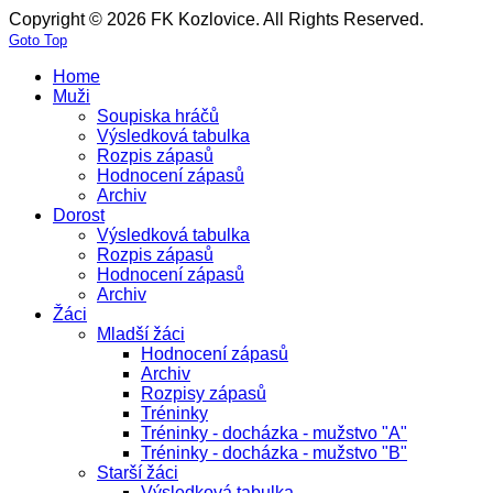
Copyright © 2026 FK Kozlovice. All Rights Reserved.
Goto Top
Home
Muži
Soupiska hráčů
Výsledková tabulka
Rozpis zápasů
Hodnocení zápasů
Archiv
Dorost
Výsledková tabulka
Rozpis zápasů
Hodnocení zápasů
Archiv
Žáci
Mladší žáci
Hodnocení zápasů
Archiv
Rozpisy zápasů
Tréninky
Tréninky - docházka - mužstvo "A"
Tréninky - docházka - mužstvo "B"
Starší žáci
Výsledková tabulka