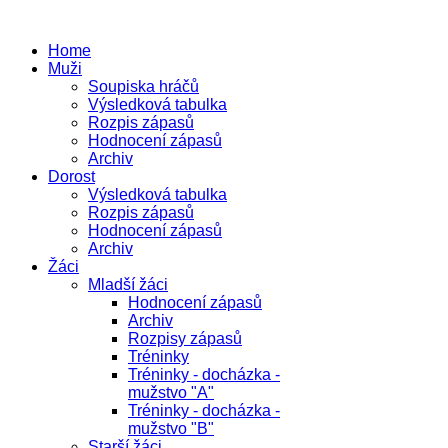
Home
Muži
Soupiska hráčů
Výsledková tabulka
Rozpis zápasů
Hodnocení zápasů
Archiv
Dorost
Výsledková tabulka
Rozpis zápasů
Hodnocení zápasů
Archiv
Žáci
Mladší žáci
Hodnocení zápasů
Archiv
Rozpisy zápasů
Tréninky
Tréninky - docházka -
mužstvo "A"
Tréninky - docházka -
mužstvo "B"
Starší žáci