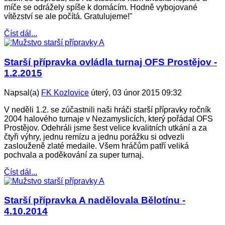
míče se odrážely spíše k domácím. Hodně vybojované
vítězství se ale počítá. Gratulujeme!"
Číst dál...
Starší přípravka ovládla turnaj OFS Prostějov -
1.2.2015
Napsal(a)
FK Kozlovice
úterý, 03 únor 2015 09:32
V neděli 1.2. se zúčastnili naši hráči starší přípravky ročník
2004 halového turnaje v Nezamyslicích, který pořádal OFS
Prostějov. Odehráli jsme šest velice kvalitních utkání a za
čtyři výhry, jednu remízu a jednu porážku si odvezli
zaslouženě zlaté medaile. Všem hráčům patří veliká
pochvala a poděkování za super turnaj.
Číst dál...
Starší přípravka A nadělovala Bělotínu -
4.10.2014