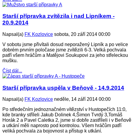
Starší přípravka zvítězila i nad Lipníkem -
20.9.2014
Napsal(a)
FK Kozlovice
sobota, 20 září 2014 00:00
V sobotu jsme přivítali dosud neporažený Lipník a po velice
dobrém prvním poločase jsme zvítězili 6-3. Velká pochvala
patří všem hráčům a Matějovi Soukupovi za jeho střeleckou
mušku.
Číst dál...
Starší přípravka uspěla v Beňově - 14.9.2014
Napsal(a)
FK Kozlovice
neděle, 14 září 2014 00:00
Po středečním jednoznačném vítězství v Hustopečích 11:0,
kde branky stříleli Jakub Dolinek 4,Šimon Tvrdý 3,Tomáš
Horák 2 a Pavel Caletka 2, jsme si dobře zastříleli i v Beňově
a utkání měli naprosto pod kontrolou. Všem hráčům patří
veliká pochvala za bojovnost a přístup k utkání.