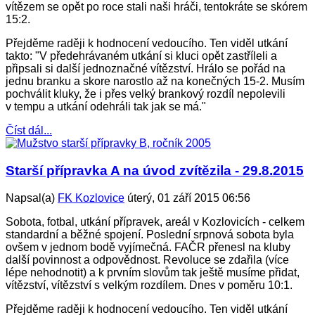
vítězem se opět po roce stali naši hráči, tentokráte se skórem
15:2.
Přejděme raději k hodnocení vedoucího. Ten viděl utkání
takto: "V předehrávaném utkání si kluci opět zastříleli a
připsali si další jednoznačné vítězství. Hrálo se pořád na
jednu branku a skore narostlo až na konečných 15-2. Musím
pochválit kluky, že i přes velký brankový rozdíl nepolevili
v tempu a utkání odehráli tak jak se má."
Číst dál...
Starší přípravka A na úvod zvítězila - 29.8.2015
Napsal(a)
FK Kozlovice
úterý, 01 září 2015 06:56
Sobota, fotbal, utkání přípravek, areál v Kozlovicích - celkem
standardní a běžné spojení. Poslední srpnová sobota byla
ovšem v jednom bodě vyjímečná. FAČR přenesl na kluby
další povinnost a odpovědnost. Revoluce se zdařila (více
lépe nehodnotit) a k prvním slovům tak ještě musíme přidat,
vítězství, vítězství s velkým rozdílem. Dnes v poměru 10:1.
Přejděme raději k hodnocení vedoucího. Ten viděl utkání