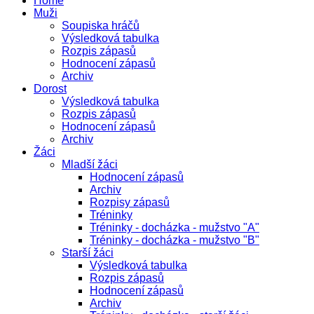
Home
Muži
Soupiska hráčů
Výsledková tabulka
Rozpis zápasů
Hodnocení zápasů
Archiv
Dorost
Výsledková tabulka
Rozpis zápasů
Hodnocení zápasů
Archiv
Žáci
Mladší žáci
Hodnocení zápasů
Archiv
Rozpisy zápasů
Tréninky
Tréninky - docházka - mužstvo "A"
Tréninky - docházka - mužstvo "B"
Starší žáci
Výsledková tabulka
Rozpis zápasů
Hodnocení zápasů
Archiv