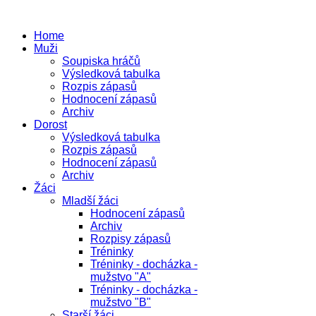
Home
Muži
Soupiska hráčů
Výsledková tabulka
Rozpis zápasů
Hodnocení zápasů
Archiv
Dorost
Výsledková tabulka
Rozpis zápasů
Hodnocení zápasů
Archiv
Žáci
Mladší žáci
Hodnocení zápasů
Archiv
Rozpisy zápasů
Tréninky
Tréninky - docházka -
mužstvo "A"
Tréninky - docházka -
mužstvo "B"
Starší žáci