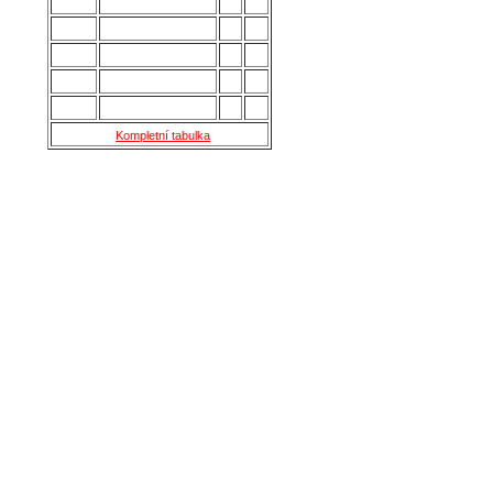
11.
Kroměříž B
28
27
12.
Holešov
28
24
13.
Šternberk
28
22
14.
Nové Sady
28
18
15.
Skaštice
28
16
Kompletní tabulka