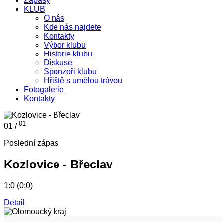
Zápasy
KLUB
O nás
Kde nás najdete
Kontakty
Výbor klubu
Historie klubu
Diskuse
Sponzoři klubu
Hřiště s umělou trávou
Fotogalerie
Kontakty
01
01 /
Poslední zápas
Kozlovice - Břeclav
1:0 (0:0)
Detail