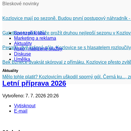
Bleskové novinky
Kozlovice mají po sezoně. Budou první postupový náhradník -
Galetkovi to pálí. Může prožít druhou nejlepší sezonu v Kozlov
Sponzoři klubu
Marketing a reklama
Aktuality
Penalta, dvě krásná sóla. Kozlovice se s hlasatelem rozloučily
Asko - nabízené služby
Diskuse
Umělka
Bek Bznece dvakrát skóroval z přímáku. Kozlovice přesto zvítě
Aktuality
Mělo tohle platit? Kozlovicím uškodil sporný gól. Černá ku...,
Letní příprava 2026
Vytvořeno: 7. 7. 2026 20:26
Vytisknout
E-mail