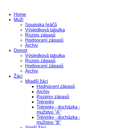
Home
Muži
Soupiska hráčů
Výsledková tabulka
Rozpis zápasů
Hodnocení zápasů
Archiv
Dorost
Výsledková tabulka
Rozpis zápasů
Hodnocení zápasů
Archiv
Žáci
Mladší žáci
Hodnocení zápasů
Archiv
Rozpisy zápasů
Tréninky
Tréninky - docházka -
mužstvo "A"
Tréninky - docházka -
mužstvo "B"
Starší žáci