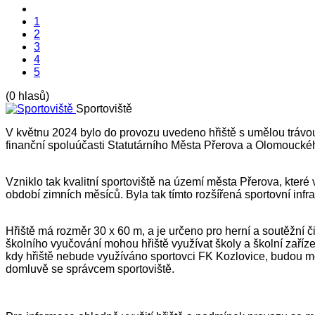
1
2
3
4
5
(0 hlasů)
Sportoviště
V květnu 2024 bylo do provozu uvedeno hřiště s umělou tr
finanční spoluúčasti Statutárního Města Přerova a Olomouckéh
Vzniklo tak kvalitní sportoviště na území města Přerova, které
období zimních měsíců. Byla tak tímto rozšířená sportovní inf
Hřiště má rozměr 30 x 60 m, a je určeno pro herní a soutěžní 
školního vyučování mohou hřiště využívat školy a školní zaříz
kdy hřiště nebude využíváno sportovci FK Kozlovice, budou moci
domluvě se správcem sportoviště.