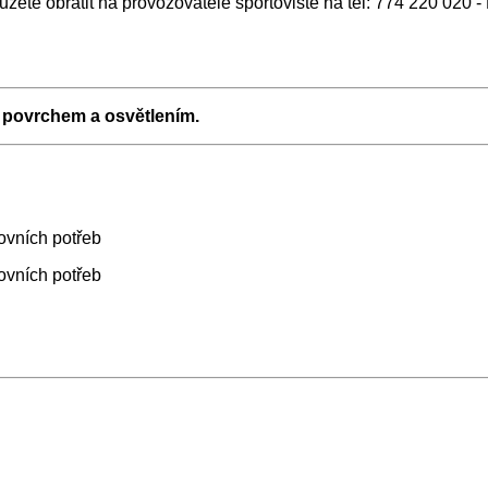
žete obrátit na provozovatele sportoviště na tel: 774 220 020 -
 povrchem a osvětlením.
tovních potřeb
tovních potřeb