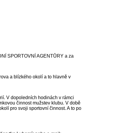
u NÁRODNÍ SPORTOVNÍ AGENTŮRY a za
ova a blízkého okolí a to hlavně v
orií. V dopoledních hodinách v rámci
ninkovou činnost mužstev klubu. V době
olí pro svoji sportovní činnost. A to po