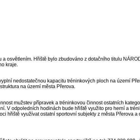
ávou a osvětlením. Hřiště bylo zbudováno z dotačního titul
o kraje.
 vyplní nedostatečnou kapacitu tréninkových ploch na území Přer
rastruktura na území města Přerova.
činnost mužstev přípravek a tréninkovou činnost ostatních kateg
ení. V odpoledních hodinách bude hřiště využito pro herní a tré
 hřiště využívat ostatní sportovní subjekty z města Přerova a ok