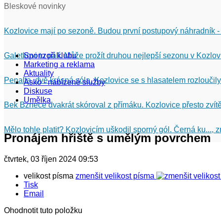
Bleskové novinky
Kozlovice mají po sezoně. Budou první postupový náhradník -
Galetkovi to pálí. Může prožít druhou nejlepší sezonu v Kozlov
Sponzoři klubu
Marketing a reklama
Aktuality
Penalta, dvě krásná sóla. Kozlovice se s hlasatelem rozloučily
Asko - nabízené služby
Diskuse
Umělka
Bek Bznece dvakrát skóroval z přímáku. Kozlovice přesto zvítě
Mělo tohle platit? Kozlovicím uškodil sporný gól. Černá ku...,
Pronájem hřiště s umělým povrchem
čtvrtek, 03 říjen 2024 09:53
velikost písma
zmenšit velikost písma
Tisk
Email
Ohodnotit tuto položku