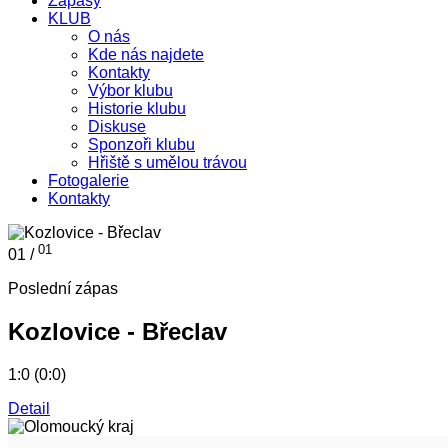
Zápasy
KLUB
O nás
Kde nás najdete
Kontakty
Výbor klubu
Historie klubu
Diskuse
Sponzoři klubu
Hřiště s umělou trávou
Fotogalerie
Kontakty
01
01 /
Poslední zápas
Kozlovice - Břeclav
1:0 (0:0)
Detail