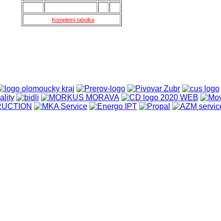
15.
Skaštice
28
16
Kompletní tabulka