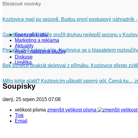
Bleskové novinky
Kozlovice mají po sezoně. Budou první postupový náhradník -
Galetkovi to pálí. Může prožít druhou nejlepší sezonu v Kozlov
Sponzoři klubu
Marketing a reklama
Aktuality
Penalta, dvě krásná sóla. Kozlovice se s hlasatelem rozloučily
Asko - nabízené služby
Diskuse
Umělka
Bek Bznece dvakrát skóroval z přímáku. Kozlovice přesto zvítě
Mělo tohle platit? Kozlovicím uškodil sporný gól. Černá ku...,
Soupisky
úterý, 25 srpen 2015 07:08
velikost písma
zmenšit velikost písma
Tisk
Email