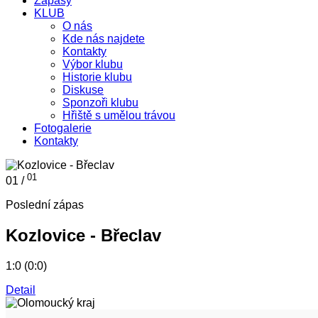
Zápasy
KLUB
O nás
Kde nás najdete
Kontakty
Výbor klubu
Historie klubu
Diskuse
Sponzoři klubu
Hřiště s umělou trávou
Fotogalerie
Kontakty
01
01 /
Poslední zápas
Kozlovice - Břeclav
1:0 (0:0)
Detail