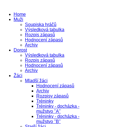
Home
Muži
Soupiska hráčů
Výsledková tabulka
Rozpis zápasů
Hodnocení zápasů
Archiv
Dorost
Výsledková tabulka
Rozpis zápasů
Hodnocení zápasů
Archiv
Žáci
Mladší žáci
Hodnocení zápasů
Archiv
Rozpisy zápasů
Tréninky
Tréninky - docházka -
mužstvo "A"
Tréninky - docházka -
mužstvo "B"
Starší žáci