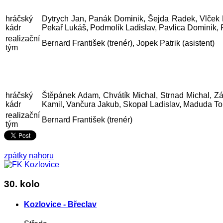
hráčský
Dytrych Jan, Panák Dominik, Šejda Radek, Vlček 
kádr
Pekař Lukáš, Podmolík Ladislav, Pavlica Dominik, 
realizační
Bernard František (trenér), Jopek Patrik (asistent)
tým
hráčský
Štěpánek Adam, Chvátík Michal, Strnad Michal, Z
kádr
Kamil, Vančura Jakub, Skopal Ladislav, Maduda Tom
realizační
Bernard František (trenér)
tým
zpátky nahoru
30. kolo
Kozlovice - Břeclav