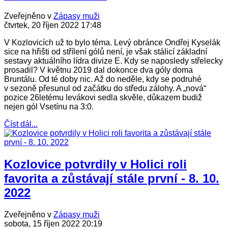
Zveřejněno v
Zápasy muži
čtvrtek, 20 říjen 2022 17:48
V Kozlovicích už to bylo téma. Levý obránce Ondřej Kyselák
sice na hřišti od střílení gólů není, je však stálicí základní
sestavy aktuálního lídra divize E. Kdy se naposledy střelecky
prosadil? V květnu 2019 dal dokonce dva góly doma
Bruntálu. Od té doby nic. Až do neděle, kdy se podruhé
v sezoně přesunul od začátku do středu zálohy. A „nová“
pozice 26letému levákovi sedla skvěle, důkazem budiž
nejen gól Vsetínu na 3:0.
Číst dál...
Kozlovice potvrdily v Holici roli
favorita a zůstávají stále první - 8. 10.
2022
Zveřejněno v
Zápasy muži
sobota, 15 říjen 2022 20:19