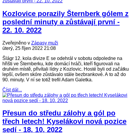
Kozlovice porazily Šternberk gólem z
poslední minuty a zůstávají první -
22. 10. 2022
Zveřejněno v
Zápasy muži
úterý, 25 říjen 2022 21:08
Šlágr 12. kola divize E se odehrál v sobotu odpoledne na
hřišti ve Šternberku, kde domácí hráči, kteří figurovali na
druhém místě, přivítali lídry z Kozlovic. Hosté byli od začátku
lepší, ovšem skóre zůstávalo stále bezbrankové. A to až do
90. minuty. V ní se totiž trefil Adam Galetka.
Číst dál...
Přesun do středu zálohy a gól po
třech letech! Kyselákovi nová pozice
sedí - 18. 10. 2022