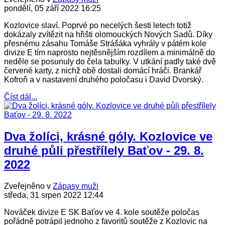
pondělí, 05 září 2022 16:25
Kozlovice slaví. Poprvé po necelých šesti letech totiž
dokázaly zvítězit na hřišti olomouckých Nových Sadů. Díky
přesnému zásahu Tomáše Strášáka vyhrály v pátém kole
divize E tím naprosto nejtěsnějším rozdílem a minimálně do
neděle se posunuly do čela tabulky. V utkání padly také dvě
červené karty, z nichž obě dostali domácí hráči. Brankář
Kofroň a v nastavení druhého poločasu i David Dvorský.
Číst dál...
Dva žolíci, krásné góly. Kozlovice ve
druhé půli přestřílely Baťov - 29. 8.
2022
Zveřejněno v
Zápasy muži
středa, 31 srpen 2022 12:44
Nováček divize E SK Baťov ve 4. kole soutěže poločas
pořádně potrápil jednoho z favoritů soutěže z Kozlovic na