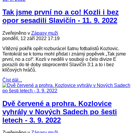
Tak jsme první no a co! Kozli i bez
opor sesadili Slavičín - 11. 9. 2022
Zveřejněno v
Zápasy muži
pondělí, 12 září 2022 17:19
Vítězný pokřik opět rozburácel šatnu fotbalistů Kozlovic.
Tentokrát se k tomu mohl přidat i známý popěvek „Tak jsme
první, no a co!“. Kozli v neděli v souboji o čelo divize E
porazili do té doby stoprocentní Slavičín 3:1 a to i bez
klíčových hráčů.
Číst dál...
Dvě červené a prohra. Kozlovice
vyhrály v Nových Sadech po šesti
letech - 3. 9. 2022
Zveřejněno v
Zápasy muži