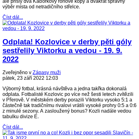
ale přišly dva Kaďorkovy rohové kopy a dvakrát správný
výběr místa od netradičního střelce.
Číst dál...
Odplata! Kozlovice v derby pěti góly
sestřelily Viktorku a vedou - 19. 9.
2022
Zveřejněno v
Zápasy muži
pátek, 23 září 2022 12:03
Výborný fotbal, krásná návštěva a jedna takřka dokonalá
odplata. Fotbalisté Kozlovic po více než šesti letech zvítězili
v Přerově. V městském derby porazili Viktorku vysoko 5:1 a
částečně tak tradičnímu rivalovi vrátili vysoké prohry 0:5 a 0:6
z minulé sezony. A zasloužený bonus? Kozli nadále vedou
tabulku divize E.
Číst dál...