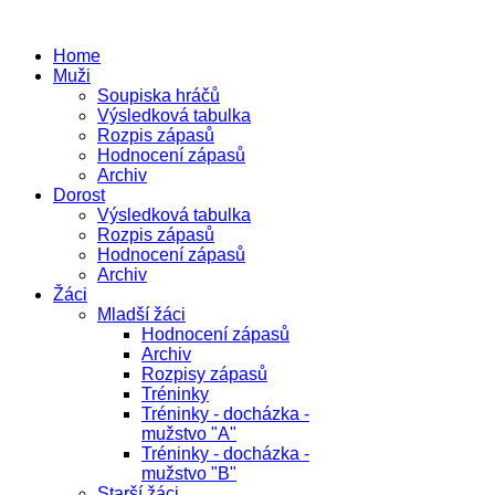
Home
Muži
Soupiska hráčů
Výsledková tabulka
Rozpis zápasů
Hodnocení zápasů
Archiv
Dorost
Výsledková tabulka
Rozpis zápasů
Hodnocení zápasů
Archiv
Žáci
Mladší žáci
Hodnocení zápasů
Archiv
Rozpisy zápasů
Tréninky
Tréninky - docházka -
mužstvo "A"
Tréninky - docházka -
mužstvo "B"
Starší žáci