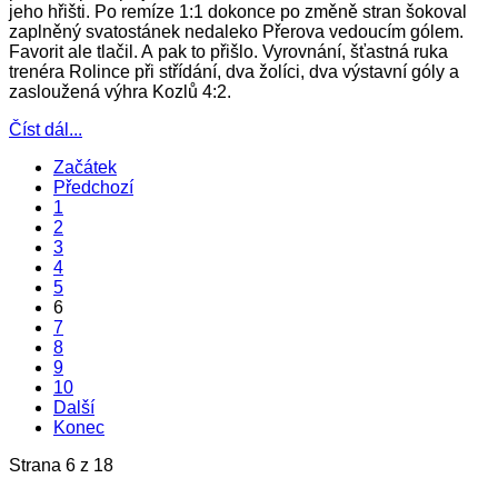
jeho hřišti. Po remíze 1:1 dokonce po změně stran šokoval
zaplněný svatostánek nedaleko Přerova vedoucím gólem.
Favorit ale tlačil. A pak to přišlo. Vyrovnání, šťastná ruka
trenéra Rolince při střídání, dva žolíci, dva výstavní góly a
zasloužená výhra Kozlů 4:2.
Číst dál...
Začátek
Předchozí
1
2
3
4
5
6
7
8
9
10
Další
Konec
Strana 6 z 18