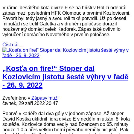
V rámci desátého kola divize E se na hřišti v Holici odehrál
zápas mezi posledním HFK Olomouc a prvními Kozlovicemi.
Favorit byl tedy jasný a svou roli také potvrdil. Už po deseti
minutách se trefil Galetka a v druhém poločase dorazil
houževnatý domácí celek Kaďorek. Zápas také ovlivnilo
vyloučení domácího Novotného v prvním poločase.
Číst dál...
„Kosťa on fire!“ Stoper dal
Kozlovicím jistotu šesté výhry v řadě
- 26. 9. 2022
Zveřejněno v
Zápasy muži
čtvrtek, 29 září 2022 20:47
Poprvé v kariéře dal dva góly v jednom zápase. Až stoper
David Kostka uklidnil lídra divize E v nedělním utkání 8. kola
soutěže. Kozlovice doma vedly nad Bzencem do 65. minuty
pouze 1:0 a přes velkou herní převahu neměly nic jisté. Pak