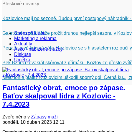
Bleskové novinky
Kozlovice mají po sezoně. Budou první postupový náhradník -
Galetkovi to pálí. Může prožít druhou nejlepší sezonu v Kozlov
Sponzoři klubu
Marketing a reklama
Aktuality
Penalta, dvě krásná sóla. Kozlovice se s hlasatelem rozloučily
Asko - nabízené služby
Diskuse
Umělka
Bek Bznece dvakrát skóroval z přímáku. Kozlovice přesto zvítě
Mělo tohle platit? Kozlovicím uškodil sporný gól. Černá ku...,
Fantastický obrat, emoce po zápase.
Baťov skalpoval lídra z Kozlovic -
7.4.2023
Zveřejněno v
Zápasy muži
pondělí, 10 duben 2023 12:11