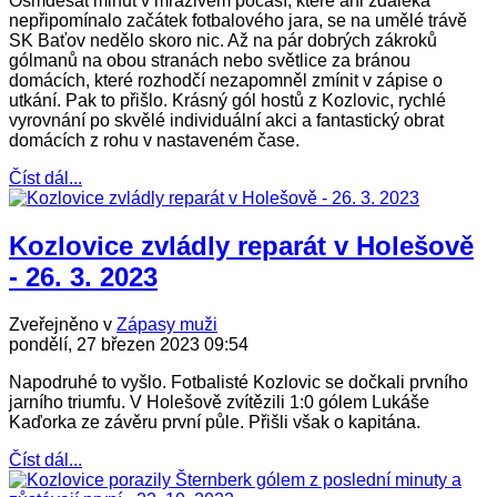
Osmdesát minut v mrazivém počasí, které ani zdaleka
nepřipomínalo začátek fotbalového jara, se na umělé trávě
SK Baťov nedělo skoro nic. Až na pár dobrých zákroků
gólmanů na obou stranách nebo světlice za bránou
domácích, které rozhodčí nezapomněl zmínit v zápise o
utkání. Pak to přišlo. Krásný gól hostů z Kozlovic, rychlé
vyrovnání po skvělé individuální akci a fantastický obrat
domácích z rohu v nastaveném čase.
Číst dál...
Kozlovice zvládly reparát v Holešově
- 26. 3. 2023
Zveřejněno v
Zápasy muži
pondělí, 27 březen 2023 09:54
Napodruhé to vyšlo. Fotbalisté Kozlovic se dočkali prvního
jarního triumfu. V Holešově zvítězili 1:0 gólem Lukáše
Kaďorka ze závěru první půle. Přišli však o kapitána.
Číst dál...