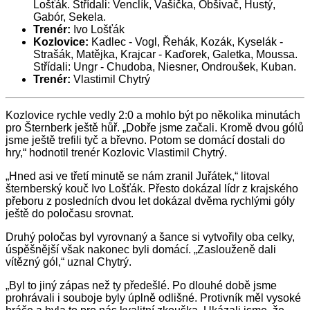
Lošťák. Střídali: Venclík, Vašička, Obšivač, Hustý,
Gabór, Sekela.
Trenér:
Ivo Lošťák
Kozlovice:
Kadlec - Vogl, Řehák, Kozák, Kyselák -
Strašák, Matějka, Krajcar - Kaďorek, Galetka, Moussa.
Střídali: Ungr - Chudoba, Niesner, Ondroušek, Kuban.
Trenér:
Vlastimil Chytrý
Kozlovice rychle vedly 2:0 a mohlo být po několika minutách
pro Šternberk ještě hůř. „Dobře jsme začali. Kromě dvou gólů
jsme ještě trefili tyč a břevno. Potom se domácí dostali do
hry,“ hodnotil trenér Kozlovic Vlastimil Chytrý.
„Hned asi ve třetí minutě se nám zranil Juřátek,“ litoval
šternberský kouč Ivo Lošťák. Přesto dokázal lídr z krajského
přeboru z posledních dvou let dokázal dvěma rychlými góly
ještě do poločasu srovnat.
Druhý poločas byl vyrovnaný a šance si vytvořily oba celky,
úspěšnější však nakonec byli domácí. „Zaslouženě dali
vítězný gól,“ uznal Chytrý.
„Byl to jiný zápas než ty předešlé. Po dlouhé době jsme
prohrávali i souboje byly úplně odlišné. Protivník měl vysoké