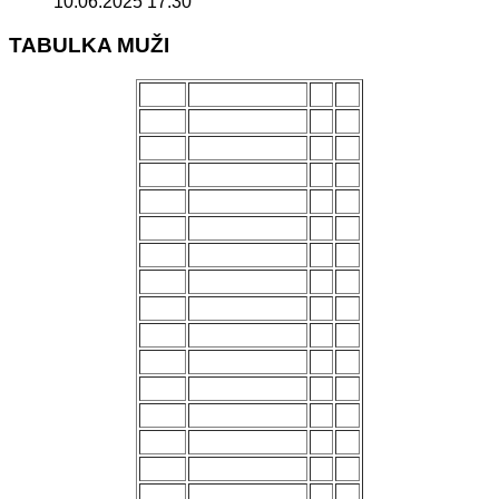
10.06.2025 17:30
TABULKA MUŽI
POŘ.
NÁZEV MUŽSTVA
Z
B
1.
Uherský Brod
28
70
2.
Kozlovice
28
56
3.
Strání
28
54
4.
Všechovice
28
53
5.
Lanžhot
28
49
6.
Slavičín
28
45
7.
Brumov
28
43
8.
Bzenec
28
42
9.
Baťov
28
37
10.
Břeclav
28
33
11.
Kroměříž B
28
27
12.
Holešov
28
24
13.
Šternberk
28
22
14.
Nové Sady
28
18
15.
Skaštice
28
16