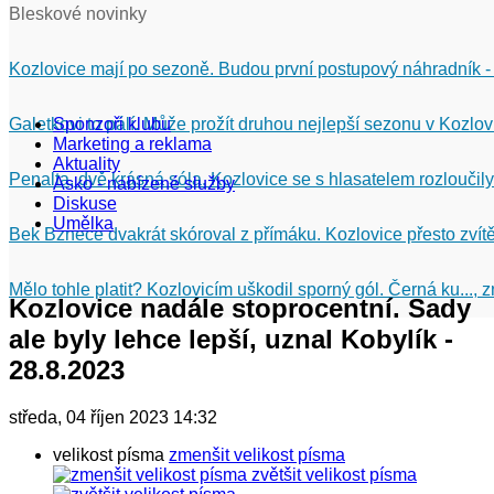
Bleskové novinky
Kozlovice mají po sezoně. Budou první postupový náhradník -
Galetkovi to pálí. Může prožít druhou nejlepší sezonu v Kozlov
Sponzoři klubu
Marketing a reklama
Aktuality
Penalta, dvě krásná sóla. Kozlovice se s hlasatelem rozloučily
Asko - nabízené služby
Diskuse
Umělka
Bek Bznece dvakrát skóroval z přímáku. Kozlovice přesto zvítě
Mělo tohle platit? Kozlovicím uškodil sporný gól. Černá ku...,
Kozlovice nadále stoprocentní. Sady
ale byly lehce lepší, uznal Kobylík -
28.8.2023
středa, 04 říjen 2023 14:32
velikost písma
zmenšit velikost písma
zvětšit velikost písma