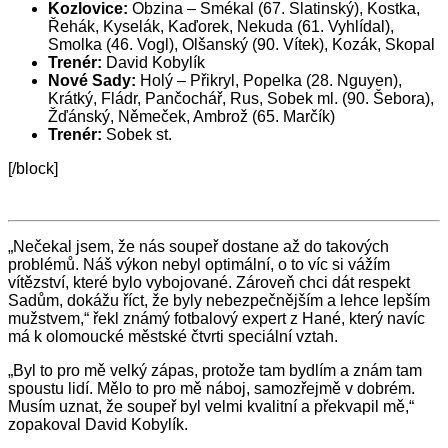
Kozlovice:
Obzina – Smékal (67. Slatinský), Kostka,
Řehák, Kyselák, Kaďorek, Nekuda (61. Vyhlídal),
Smolka (46. Vogl), Olšanský (90. Vítek), Kozák, Skopal
Trenér:
David Kobylík
Nové Sady:
Holý – Přikryl, Popelka (28. Nguyen),
Krátký, Fládr, Pančochář, Rus, Sobek ml. (90. Šebora),
Žďánský, Němeček, Ambrož (65. Marčík)
Trenér:
Sobek st.
[/block]
„Nečekal jsem, že nás soupeř dostane až do takových
problémů. Náš výkon nebyl optimální, o to víc si vážím
vítězství, které bylo vybojované. Zároveň chci dát respekt
Sadům, dokážu říct, že byly nebezpečnějším a lehce lepším
mužstvem,“ řekl známý fotbalový expert z Hané, který navíc
má k olomoucké městské čtvrti speciální vztah.
„Byl to pro mě velký zápas, protože tam bydlím a znám tam
spoustu lidí. Mělo to pro mě náboj, samozřejmě v dobrém.
Musím uznat, že soupeř byl velmi kvalitní a překvapil mě,“
zopakoval David Kobylík.