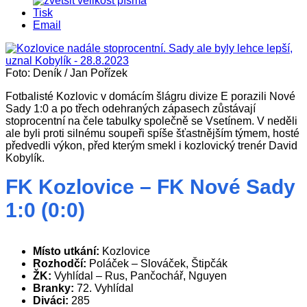
Tisk
Email
Foto: Deník / Jan Pořízek
Fotbalisté Kozlovic v domácím šlágru divize E porazili Nové
Sady 1:0 a po třech odehraných zápasech zůstávají
stoprocentní na čele tabulky společně se Vsetínem. V neděli
ale byli proti silnému soupeři spíše šťastnějším týmem, hosté
předvedli výkon, před kterým smekl i kozlovický trenér David
Kobylík.
FK Kozlovice – FK Nové Sady
1:0 (0:0)
Místo utkání:
Kozlovice
Rozhodčí:
Poláček – Slováček, Štipčák
ŽK:
Vyhlídal – Rus, Pančochář, Nguyen
Branky:
72. Vyhlídal
Diváci:
285