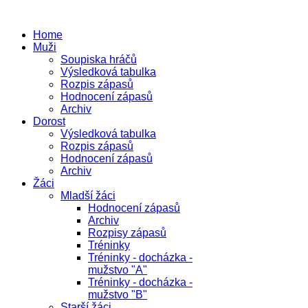
Home
Muži
Soupiska hráčů
Výsledková tabulka
Rozpis zápasů
Hodnocení zápasů
Archiv
Dorost
Výsledková tabulka
Rozpis zápasů
Hodnocení zápasů
Archiv
Žáci
Mladší žáci
Hodnocení zápasů
Archiv
Rozpisy zápasů
Tréninky
Tréninky - docházka -
mužstvo "A"
Tréninky - docházka -
mužstvo "B"
Starší žáci