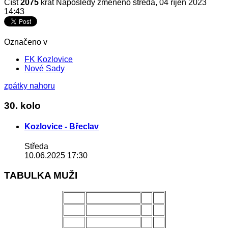
Číst
2075
krát
Naposledy změněno středa, 04 říjen 2023
14:43
Označeno v
FK Kozlovice
Nové Sady
zpátky nahoru
30. kolo
Kozlovice - Břeclav
Středa
10.06.2025 17:30
TABULKA MUŽI
POŘ.
NÁZEV MUŽSTVA
Z
B
1.
Uherský Brod
28
70
2.
Kozlovice
28
56