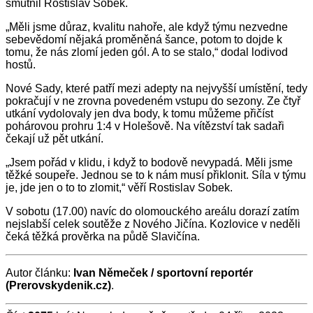
smutnil Rostislav Sobek.
„Měli jsme důraz, kvalitu nahoře, ale když týmu nezvedne
sebevědomí nějaká proměněná šance, potom to dojde k
tomu, že nás zlomí jeden gól. A to se stalo,“ dodal lodivod
hostů.
Nové Sady, které patří mezi adepty na nejvyšší umístění, tedy
pokračují v ne zrovna povedeném vstupu do sezony. Ze čtyř
utkání vydolovaly jen dva body, k tomu můžeme přičíst
pohárovou prohru 1:4 v Holešově. Na vítězství tak sadaři
čekají už pět utkání.
„Jsem pořád v klidu, i když to bodově nevypadá. Měli jsme
těžké soupeře. Jednou se to k nám musí přiklonit. Síla v týmu
je, jde jen o to to zlomit,“ věří Rostislav Sobek.
V sobotu (17.00) navíc do olomouckého areálu dorazí zatím
nejslabší celek soutěže z Nového Jičína. Kozlovice v neděli
čeká těžká prověrka na půdě Slavičína.
Autor článku:
Ivan Němeček / sportovní reportér
(Prerovskydenik.cz)
.