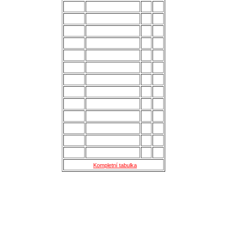
3.
Strání
28
54
4.
Všechovice
28
53
5.
Lanžhot
28
49
6.
Slavičín
28
45
7.
Brumov
28
43
8.
Bzenec
28
42
9.
Baťov
28
37
10.
Břeclav
28
33
11.
Kroměříž B
28
27
12.
Holešov
28
24
13.
Šternberk
28
22
14.
Nové Sady
28
18
15.
Skaštice
28
16
Kompletní tabulka