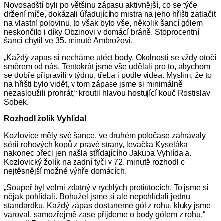
Novosadští byli po většinu zápasu aktivnější, co se týče
držení míče, dokázali úřadujícího mistra na jeho hřišti zatlačit
na vlastní polovinu, to však bylo vše, několik šancí gólem
neskončilo i díky Obzinovi v domácí bráně. Stoprocentní
šanci chytil ve 35. minutě Ambrožovi.
„Každý zápas si necháme utéct body. Okolnosti se vždy otočí
směrem od nás. Tentokrát jsme vše udělali pro to, abychom
se dobře připravili v týdnu, třeba i podle videa. Myslím, že to
na hřišti bylo vidět, v tom zápase jsme si minimálně
nezasloužili prohrát,“ kroutil hlavou hostující kouč Rostislav
Sobek.
Rozhodl žolík Vyhlídal
Kozlovice měly své šance, ve druhém poločase zahrávaly
sérii rohových kopů z pravé strany, levačka Kyseláka
nakonec přeci jen našla střídajícího Jakuba Vyhlídala.
Kozlovický žolík na zadní tyči v 72. minutě rozhodl o
nejtěsnější možné výhře domácích.
„Soupeř byl velmi zdatný v rychlých protiútocích. To jsme si
nějak pohlídali. Bohužel jsme si ale nepohlídali jednu
standardku. Každý zápas dostaneme gól z rohu, kluky jsme
varoval, samozřejmě zase přijdeme o body gólem z rohu,“