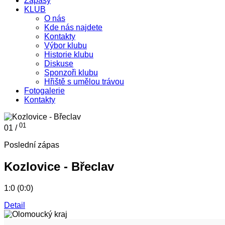
Zápasy
KLUB
O nás
Kde nás najdete
Kontakty
Výbor klubu
Historie klubu
Diskuse
Sponzoři klubu
Hřiště s umělou trávou
Fotogalerie
Kontakty
01
01 /
Poslední zápas
Kozlovice - Břeclav
1:0 (0:0)
Detail