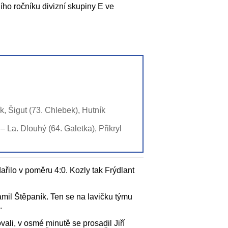
ího ročníku divizní skupiny E ve
k, Šigut (73. Chlebek), Hutník
– La. Dlouhý (64. Galetka), Přikryl
ilo v poměru 4:0. Kozly tak Frýdlant
amil Štěpaník. Ten se na lavičku týmu
.
ali, v osmé minutě se prosadil Jiří