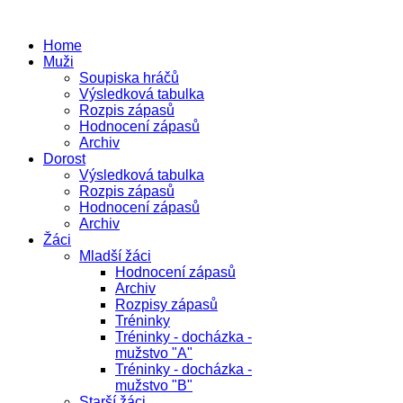
Home
Muži
Soupiska hráčů
Výsledková tabulka
Rozpis zápasů
Hodnocení zápasů
Archiv
Dorost
Výsledková tabulka
Rozpis zápasů
Hodnocení zápasů
Archiv
Žáci
Mladší žáci
Hodnocení zápasů
Archiv
Rozpisy zápasů
Tréninky
Tréninky - docházka -
mužstvo "A"
Tréninky - docházka -
mužstvo "B"
Starší žáci