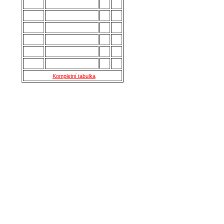
10.
Břeclav
28
33
11.
Kroměříž B
28
27
12.
Holešov
28
24
13.
Šternberk
28
22
14.
Nové Sady
28
18
15.
Skaštice
28
16
Kompletní tabulka