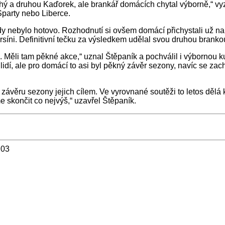
uhý a druhou Kaďorek, ale brankář domácích chytal výborně,“ v
Sparty nebo Liberce.
dy nebylo hotovo. Rozhodnutí si ovšem domácí přichystali už na
síni. Definitivní tečku za výsledkem udělal svou druhou branko
i. Měli tam pěkné akce,“ uznal Štěpaník a pochválil i výbornou k
idí, ale pro domácí to asi byl pěkný závěr sezony, navíc se zach
 v závěru sezony jejich cílem. Ve vyrovnané soutěži to letos dě
me skončit co nejvýš,“ uzavřel Štěpaník.
:03