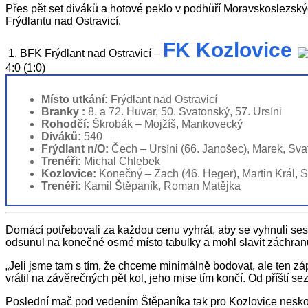
Přes pět set diváků a hotové peklo v podhůří Moravskoslezskýc
Frýdlantu nad Ostravicí.
FK Kozlovice
1. BFK Frýdlant nad Ostravicí –
4:0 (1:0)
Místo utkání:
Frýdlant nad Ostravicí
Branky :
8. a 72. Huvar, 50. Svatonský, 57. Ursíni
Rohodčí:
Škrobák – Mojžíš, Mankovecký
Diváků:
540
Frýdlant n/O:
Čech – Ursíni (66. Janošec), Marek, Svato
Trenéři:
Michal Chlebek
Kozlovice:
Konečný – Zach (46. Heger), Martin Král, St
Trenéři:
Kamil Štěpaník, Roman Matějka
Domácí potřebovali za každou cenu vyhrát, aby se vyhnuli se
odsunul na konečné osmé místo tabulky a mohl slavit záchran
„Jeli jsme tam s tím, že chceme minimálně bodovat, ale ten zá
vrátil na závěrečných pět kol, jeho mise tím končí. Od příští 
Poslední mač pod vedením Štěpaníka tak pro Kozlovice neskončil