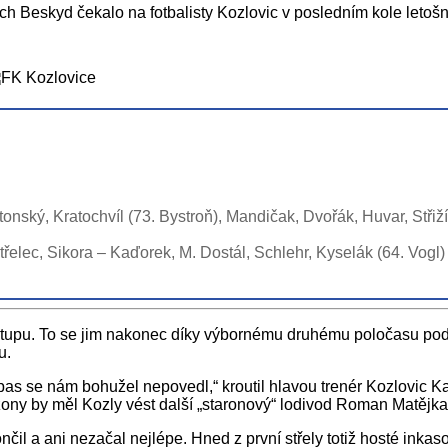
h Beskyd čekalo na fotbalisty Kozlovic v posledním kole letošn
nský, Kratochvíl (73. Bystroň), Mandičak, Dvořák, Huvar, Střiží
řelec, Sikora – Kaďorek, M. Dostál, Schlehr, Kyselák (64. Vogl) 
stupu. To se jim nakonec díky výbornému druhému poločasu podař
u.
pas se nám bohužel nepovedl,“ kroutil hlavou trenér Kozlovic K
sezony by měl Kozly vést další „staronový“ lodivod Roman Matějka
 a ani nezačal nejlépe. Hned z první střely totiž hosté inkasov