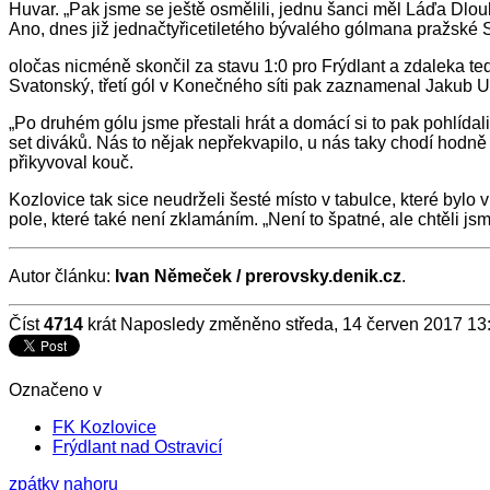
Huvar. „Pak jsme se ještě osmělili, jednu šanci měl Láďa Dlo
Ano, dnes již jednačtyřicetiletého bývalého gólmana pražské 
oločas nicméně skončil za stavu 1:0 pro Frýdlant a zdaleka te
Svatonský, třetí gól v Konečného síti pak zaznamenal Jakub Ur
„Po druhém gólu jsme přestali hrát a domácí si to pak pohlídal
set diváků. Nás to nějak nepřekvapilo, u nás taky chodí hodně l
přikyvoval kouč.
Kozlovice tak sice neudrželi šesté místo v tabulce, které bylo
pole, které také není zklamáním. „Není to špatné, ale chtěli js
Autor článku:
Ivan Němeček / prerovsky.denik.cz
.
Číst
4714
krát
Naposledy změněno středa, 14 červen 2017 13
Označeno v
FK Kozlovice
Frýdlant nad Ostravicí
zpátky nahoru