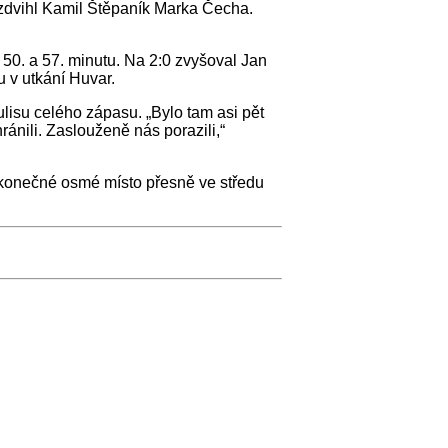
yzdvihl Kamil Štěpaník Marka Čecha.
 50. a 57. minutu. Na 2:0 zvyšoval Jan
u v utkání Huvar.
ulisu celého zápasu. „Bylo tam asi pět
ránili. Zaslouženě nás porazili,“
lá konečné osmé místo přesně ve středu