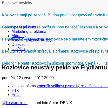
Bleskové novinky
Kozlovice mají po sezoně. Budou první postupový náhradník -
Galetkovi to pálí. Může prožít druhou nejlepší sezonu v Kozlov
Sponzoři klubu
Marketing a reklama
Aktuality
Penalta, dvě krásná sóla. Kozlovice se s hlasatelem rozloučily
Asko - nabízené služby
Diskuse
Umělka
Bek Bznece dvakrát skóroval z přímáku. Kozlovice přesto zvítě
Mělo tohle platit? Kozlovicím uškodil sporný gól. Černá ku...,
Kozlovice neustály peklo ve Frýdlantu 
pondělí, 12 červen 2017 20:09
velikost písma
zmenšit velikost písma
Tisk
Email
Ilustraní foto
Autor: DENÍK