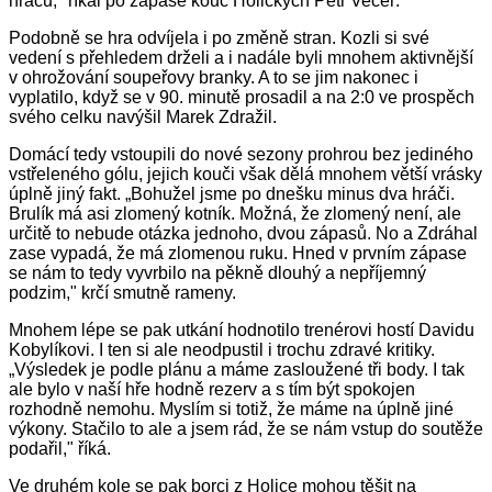
hráčů," říkal po zápase kouč Holických Petr Večeř.
Podobně se hra odvíjela i po změně stran. Kozli si své
vedení s přehledem drželi a i nadále byli mnohem aktivnější
v ohrožování soupeřovy branky. A to se jim nakonec i
vyplatilo, když se v 90. minutě prosadil a na 2:0 ve prospěch
svého celku navýšil Marek Zdražil.
Domácí tedy vstoupili do nové sezony prohrou bez jediného
vstřeleného gólu, jejich kouči však dělá mnohem větší vrásky
úplně jiný fakt. „Bohužel jsme po dnešku minus dva hráči.
Brulík má asi zlomený kotník. Možná, že zlomený není, ale
určitě to nebude otázka jednoho, dvou zápasů. No a Zdráhal
zase vypadá, že má zlomenou ruku. Hned v prvním zápase
se nám to tedy vyvrbilo na pěkně dlouhý a nepříjemný
podzim," krčí smutně rameny.
Mnohem lépe se pak utkání hodnotilo trenérovi hostí Davidu
Kobylíkovi. I ten si ale neodpustil i trochu zdravé kritiky.
„Výsledek je podle plánu a máme zasloužené tři body. I tak
ale bylo v naší hře hodně rezerv a s tím být spokojen
rozhodně nemohu. Myslím si totiž, že máme na úplně jiné
výkony. Stačilo to ale a jsem rád, že se nám vstup do soutěže
podařil," říká.
Ve druhém kole se pak borci z Holice mohou těšit na