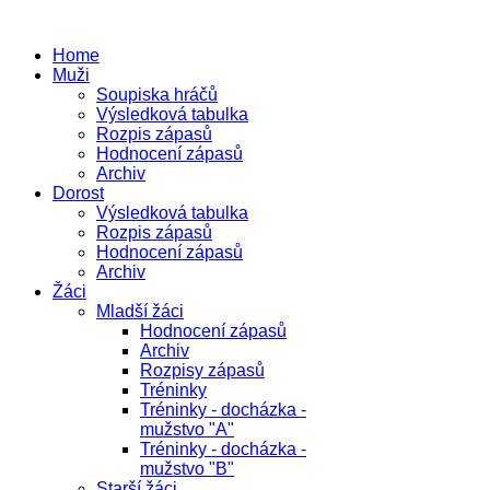
Home
Muži
Soupiska hráčů
Výsledková tabulka
Rozpis zápasů
Hodnocení zápasů
Archiv
Dorost
Výsledková tabulka
Rozpis zápasů
Hodnocení zápasů
Archiv
Žáci
Mladší žáci
Hodnocení zápasů
Archiv
Rozpisy zápasů
Tréninky
Tréninky - docházka -
mužstvo "A"
Tréninky - docházka -
mužstvo "B"
Starší žáci