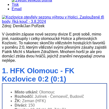
Tisk
Email
Zdroj: Deník/Jan Pořízek
V úvodním zápase nové sezony divize E proti sobě, mimo
jiné, nastoupily i celky olomoucké Holice a přerovských
Kozlovic. To nakonec skončilo vítězstvím hostujících favoritů
v poměru 2:0, kterým vítězství svými přesnými zásahy zajistili
Patrik Michl s Markem Zdražilem. Mnohem horší je ale pro
domácí ztráta dvou hráčů, jejichž zranění nevypadají zrovna
nejlépe.
1. HFK Olomouc - FK
Kozlovice 0:2 (0:1)
Místo utkání:
Olomouc
Rozhodčí:
Julínek - Černoevič, Budovič
ŽK:
Zeman (HFK)
Diváci:
150