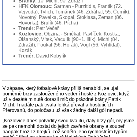
Branky:
10. Michl, 90. Zdražil
HFK Olomouc:
Šarman - Purzitidis, Frantík (72.
Vejvoda), Tylich, Tománek (46. Zdráhal, 55. Černík),
Novotný, Pavelka, Skopal, Stoklasa, Zeman (86.
Hovorka), Brulík (46. Pícha)
Trenér:
Petr Večeř
Kozlovice:
Obzina - Smékal, Pavlíček, Kostka,
Olšanský, Vítek, Vaculík (90+1. Illík), Michl (84.
Zdražil), Foukal (56. Horák), Vogl (56. Vyhlídal),
Kozák
Trenér:
David Kobylík
V zápase, který fotbalové krásy příliš nenabídl, se ujali
poměrně brzy zaslouženého vedení hosté z Kozlovic, když
už v desáté minutě dorazil míč do prázdné brány Patrik
Michl. I nadále pak trvala lehká převaha hostujících
Přerovanů, do poločasu už však žádný další gól nepadl.
„Kozlovice dnes potvrdily svou kvalitu, daly brzy gól, my jsme
se pak nemohli dostat do jejich zavřené obrany a soupeř
naopak hrozil z brejků, což sedělo jeho rychlostním typům