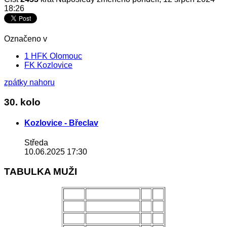
18:26
Označeno v
1 HFK Olomouc
FK Kozlovice
zpátky nahoru
30. kolo
Kozlovice - Břeclav
Středa
10.06.2025 17:30
TABULKA MUŽI
POŘ.
NÁZEV MUŽSTVA
Z
B
1.
Uherský Brod
28
70
2.
Kozlovice
28
56