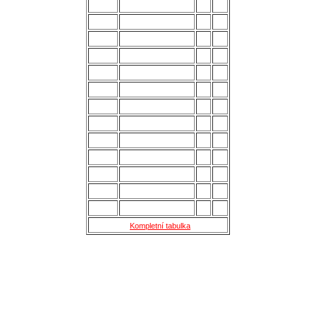
3.
Strání
28
54
4.
Všechovice
28
53
5.
Lanžhot
28
49
6.
Slavičín
28
45
7.
Brumov
28
43
8.
Bzenec
28
42
9.
Baťov
28
37
10.
Břeclav
28
33
11.
Kroměříž B
28
27
12.
Holešov
28
24
13.
Šternberk
28
22
14.
Nové Sady
28
18
15.
Skaštice
28
16
Kompletní tabulka