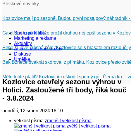
Bleskové novinky
Kozlovice mají po sezoně. Budou první postupový náhradník -
Galetkovi to pálí. Může prožít druhou nejlepší sezonu v Kozlov
Sponzoři klubu
Marketing a reklama
Aktuality
Penalta, dvě krásná sóla. Kozlovice se s hlasatelem rozloučily
Asko - nabízené služby
Diskuse
Umělka
Bek Bznece dvakrát skóroval z přímáku. Kozlovice přesto zvítě
Mělo tohle platit? Kozlovicím uškodil sporný gól. Černá ku...,
Kozlovice otevřely sezonu výhrou v
Holici. Zasloužené tři body, říká kouč
- 3.8.2024
pondělí, 12 srpen 2024 18:10
velikost písma
zmenšit velikost písma
zvětšit velikost písma