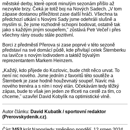
městské derby, které oproti minulým sezonám přišlo až
nezvykle brzy. Čeká je totiž boj na Nových Sadech. „V tom
zápase dostanou příležitost zase další hráči. Všechna ta
předchozí utkání s Novými Sady jsme odehráli slušně a
myslím si, že jsme rozhodně schopni bodovat, ostatně tak
jako s každým jiným soupeřem," zůstává Petr Večeř i přes
všechny rány osudu stále pozitivní.
Borci z předměstí Přerova si zase poprvé v této sezoně
představí na své domácí půdě, kde přivítají celek Šternberku
na lavičce s novým lodivodem a taktéž bývalým
reprezentantem Markem Heinzem.
„Každý, kdo přijede do Kozlovic, bude chtít něco urvat. To
není nic nového. Jsme jedním z favoritů této soutěže a
Šternberk je zase hodně houževnatý soupeř. Navíc má
nového trenéra a s ním i nový elán. Očekávám tedy těžký
zápas, bude to však jen jeden ze třiceti na cestě za tím, co
chceme," uzavřel David Kobylík na optimistické vlně.
Autor článku:
David Kubatík / sportovní redaktor
(Prerovskydenik.cz)
.
Číst
2453
krát
Naposledy změněno pondělí, 12 srpen 2024