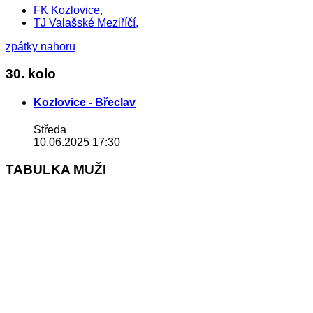
FK Kozlovice,
TJ Valašské Meziříčí,
zpátky nahoru
30. kolo
Kozlovice - Břeclav
Středa
10.06.2025 17:30
TABULKA MUŽI