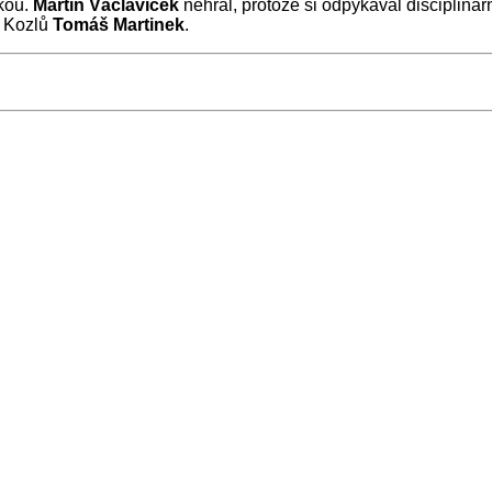
kou.
Martin Václavíček
nehrál, protože si odpykával discipliná
ér Kozlů
Tomáš Martinek
.