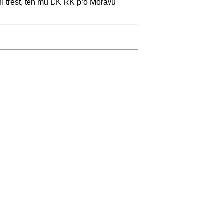
rní trest, ten mu DK ŘK pro Moravu