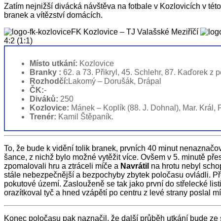
Zatím nejnižší divácká návštěva na fotbale v Kozlovicích v této
branek a vítězství domácích.
FK Kozlovice – TJ Valašské Meziříčí
4:2 (1:1)
Místo utkání:
Kozlovice
Branky :
62. a 73. Přikryl, 45. Schlehr, 87. Kaďorek z 
Rozhodčí:
Lakomý – Dorušák, Drápal
ČK:
-
Diváků:
250
Kozlovice:
Mánek – Koplík (88. J. Dohnal), Mar. Král, P
Trenér:
Kamil Štěpaník.
To, že bude k vidění tolik branek, prvních 40 minut nenaznačo
šance, z nichž bylo možné vytěžit více. Ovšem v 5. minutě pře
zpomalovali hru a ztráceli míče a
Navrátil
na hrotu nebyl schop
stále nebezpečnější a bezpochyby zbytek poločasu ovládli. Přes
pokutové území. Zaslouženě se tak jako první do střelecké listi
orazítkoval tyč a hned vzápětí po centru z levé strany poslal 
Konec poločasu pak naznačil, že další průběh utkání bude ze s