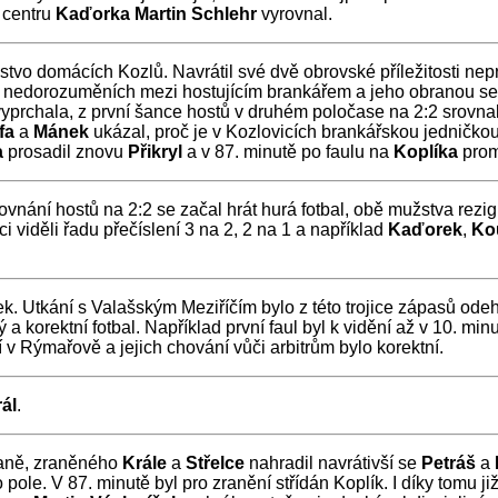
 centru
Kaďorka
Martin Schlehr
vyrovnal.
žstvo domácích Kozlů. Navrátil své dvě obrovské příležitosti n
 a nedorozuměních mezi hostujícím brankářem a jeho obranou se
yprchala, z první šance hostů v druhém poločase na 2:2 srovna
fa
a
Mánek
ukázal, proč je v Kozlovicích brankářskou jedničkou.
a
prosadil znovu
Přikryl
a v 87. minutě po faulu na
Koplíka
prom
ovnání hostů na 2:2 se začal hrát hurá fotbal, obě mužstva rezi
 viděli řadu přečíslení 3 na 2, 2 na 1 a například
Kaďorek
,
Ko
anek. Utkání s Valašským Meziříčím bylo z této trojice zápasů o
 a korektní fotbal. Například první faul byl k vidění až v 10. min
 v Rýmařově a jejich chování vůči arbitrům bylo korektní.
ál
.
aně, zraněného
Krále
a
Střelce
nahradil navrátivší se
Petráš
a
 pole. V 87. minutě byl pro zranění střídán Koplík. I díky tomu ji