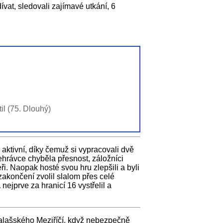
ívat, sledovali zajímavé utkání, 6
il (75. Dlouhý)
aktivní, díky čemuž si vypracovali dvě
ehrávce chyběla přesnost, záložníci
i. Naopak hosté svou hru zlepšili a byli
zakončení zvolil slalom přes celé
a
nejprve za hranicí 16 vystřelil a
 Valašského Meziříčí, když nebezpečně