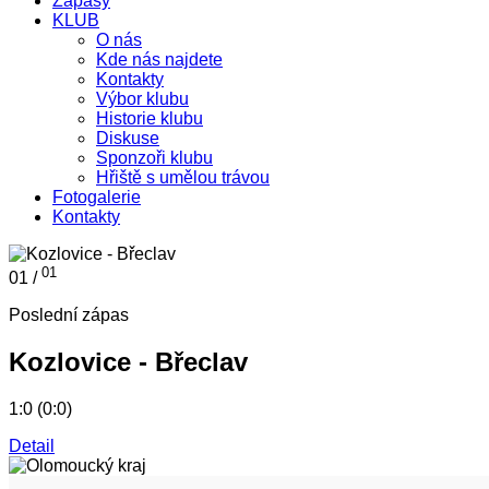
Zápasy
KLUB
O nás
Kde nás najdete
Kontakty
Výbor klubu
Historie klubu
Diskuse
Sponzoři klubu
Hřiště s umělou trávou
Fotogalerie
Kontakty
01
01 /
Poslední zápas
Kozlovice - Břeclav
1:0 (0:0)
Detail