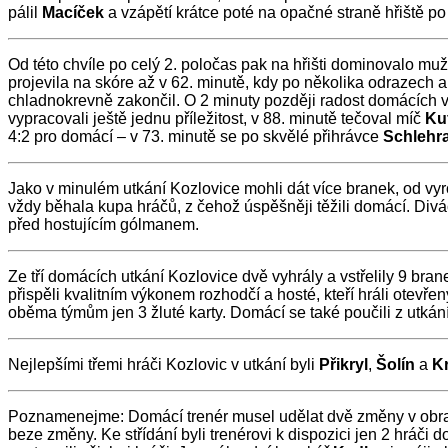
pálil
Macíček
a vzápětí krátce poté na opačné straně hřiště po
Od této chvíle po celý 2. poločas pak na hřišti dominovalo mu
projevila na skóre až v 62. minutě, kdy po několika odrazech
chladnokrevně zakončil. O 2 minuty později radost domácích v
vypracovali ještě jednu příležitost, v 88. minutě tečoval míč
Ku
4:2 pro domácí – v 73. minutě se po skvělé přihrávce
Schlehr
Jako v minulém utkání Kozlovice mohli dát více branek, od vyr
vždy běhala kupa hráčů, z čehož úspěšněji těžili domácí. Diváci
před hostujícím gólmanem.
Ze tří domácích utkání Kozlovice dvě vyhrály a vstřelily 9 br
přispěli kvalitním výkonem rozhodčí a hosté, kteří hráli otevřený
oběma týmům jen 3 žluté karty. Domácí se také poučili z utkání
Nejlepšími třemi hráči Kozlovic v utkání byli
Přikryl
,
Šolín
a
Kr
Poznamenejme: Domácí trenér musel udělat dvě změny v obr
beze změny. Ke střídání byli trenérovi k dispozici jen 2 hráči do