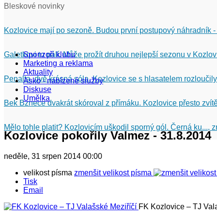
Bleskové novinky
Kozlovice mají po sezoně. Budou první postupový náhradník -
Galetkovi to pálí. Může prožít druhou nejlepší sezonu v Kozlov
Sponzoři klubu
Marketing a reklama
Aktuality
Penalta, dvě krásná sóla. Kozlovice se s hlasatelem rozloučily
Asko - nabízené služby
Diskuse
Umělka
Bek Bznece dvakrát skóroval z přímáku. Kozlovice přesto zvítě
Mělo tohle platit? Kozlovicím uškodil sporný gól. Černá ku...,
Kozlovice pokořily Valmez - 31.8.2014
neděle, 31 srpen 2014 00:00
velikost písma
zmenšit velikost písma
Tisk
Email
FK Kozlovice – TJ Val