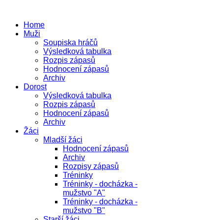
Home
Muži
Soupiska hráčů
Výsledková tabulka
Rozpis zápasů
Hodnocení zápasů
Archiv
Dorost
Výsledková tabulka
Rozpis zápasů
Hodnocení zápasů
Archiv
Žáci
Mladší žáci
Hodnocení zápasů
Archiv
Rozpisy zápasů
Tréninky
Tréninky - docházka -
mužstvo "A"
Tréninky - docházka -
mužstvo "B"
Starší žáci