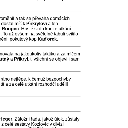
eproměnil a tak se převaha domácích
 dostal míč k
Přikrylovi
a ten
l
Roupec
. Hosté si do konce utkání
 To už ovšem na světelné tabuli svítilo
ěnil pokutový kop
Kaďorek
.
gnovala na jakoukoliv taktiku a za míčem
utný
a
Přikryl
, ti všichni se objevili sami
dehráno nejlépe, k čemuž bezpochyby
utě a za celé utkání rozhodčí udělil
Heger
. Záložní řada, jakož útok, zůstaly
ž z celé sestavy Kozlovic v divizi