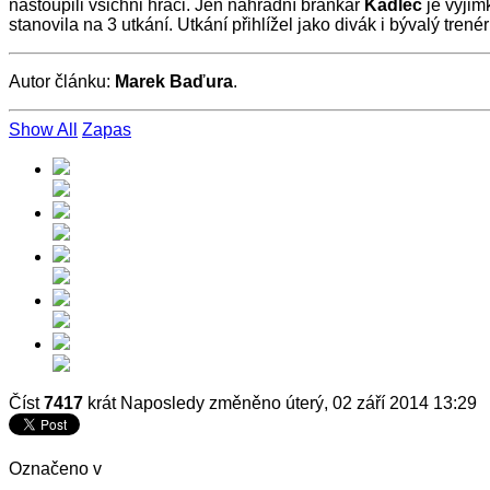
nastoupili všichni hráči. Jen náhradní brankář
Kadlec
je výjim
stanovila na 3 utkání. Utkání přihlížel jako divák i bývalý tren
Autor článku:
Marek Baďura
.
Show All
Zapas
Číst
7417
krát
Naposledy změněno úterý, 02 září 2014 13:29
Označeno v