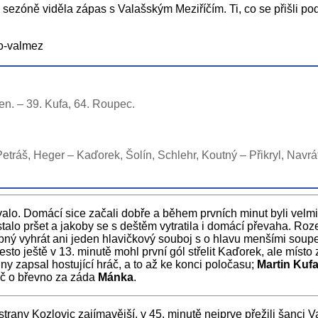
 sezóně viděla zápas s Valašským Meziříčím. Ti, co se přišli pod
pen. – 39. Kufa, 64. Roupec.
etráš, Heger – Kaďorek, Šolín, Schlehr, Koutný – Přikryl, Navrát
valo. Domácí sice začali dobře a během prvních minut byli velmi 
stalo pršet a jakoby se s deštěm vytratila i domácí převaha. Roz
ný vyhrát ani jeden hlavičkový souboj s o hlavu menšími soupeř
to ještě v 13. minutě mohl první gól střelit Kaďorek, ale místo 
ny zapsal hostující hráč, a to až ke konci poločasu;
Martin Kuf
míč o břevno za záda
Mánka
.
trany Kozlovic zajímavější, v 45. minutě nejprve přežili šanci