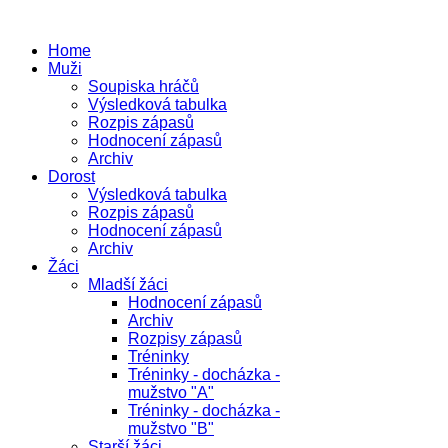
Home
Muži
Soupiska hráčů
Výsledková tabulka
Rozpis zápasů
Hodnocení zápasů
Archiv
Dorost
Výsledková tabulka
Rozpis zápasů
Hodnocení zápasů
Archiv
Žáci
Mladší žáci
Hodnocení zápasů
Archiv
Rozpisy zápasů
Tréninky
Tréninky - docházka -
mužstvo "A"
Tréninky - docházka -
mužstvo "B"
Starší žáci