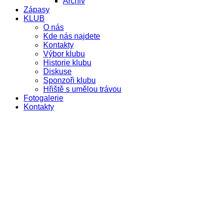
Archiv
Zápasy
KLUB
O nás
Kde nás najdete
Kontakty
Výbor klubu
Historie klubu
Diskuse
Sponzoři klubu
Hřiště s umělou trávou
Fotogalerie
Kontakty