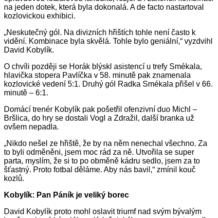
na jeden dotek, která byla dokonalá. A de facto nastartoval
kozlovickou exhibici.
„Neskutečný gól. Na divizních hřištích tohle není často k
vidění. Kombinace byla skvělá. Tohle bylo geniální,“ vyzdvihl
David Kobylík.
O chvíli později se Horák blýskl asistencí u trefy Smékala,
hlavička stopera Pavlíčka v 58. minutě pak znamenala
kozlovické vedení 5:1. Druhý gól Radka Smékala přišel v 66.
minutě – 6:1.
Domácí trenér Kobylík pak pošetřil ofenzivní duo Michl –
Bršlica, do hry se dostali Vogl a Zdražil, další branka už
ovšem nepadla.
„Nikdo nešel ze hřiště, že by na něm nenechal všechno. Za
to byli odměněni, jsem moc rád za ně. Utvořila se super
parta, myslím, že si to po obměně kádru sedlo, jsem za to
šťastný. Proto fotbal děláme. Aby nás bavil,“ zmínil kouč
kozlů.
Kobylík: Pan Páník je veliký borec
David Kobylík proto mohl oslavit triumf nad svým bývalým