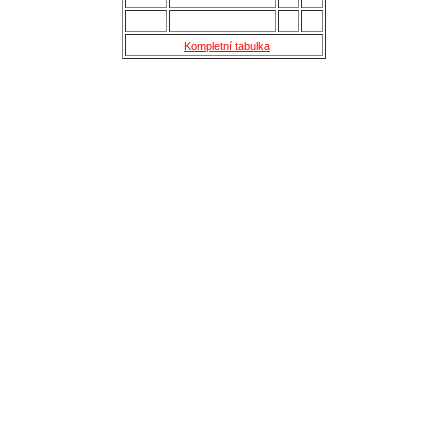
15.
Skaštice
28
16
Kompletní tabulka