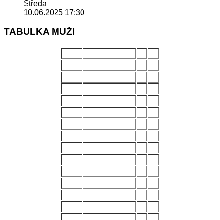
Středa
10.06.2025 17:30
TABULKA MUŽI
POŘ.
NÁZEV MUŽSTVA
Z
B
1.
Uherský Brod
28
70
2.
Kozlovice
28
56
3.
Strání
28
54
4.
Všechovice
28
53
5.
Lanžhot
28
49
6.
Slavičín
28
45
7.
Brumov
28
43
8.
Bzenec
28
42
9.
Baťov
28
37
10.
Břeclav
28
33
11.
Kroměříž B
28
27
12.
Holešov
28
24
13.
Šternberk
28
22
14.
Nové Sady
28
18