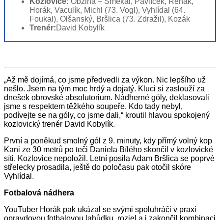
Kozlovice:
Obzina – Smékal, Pavlíček, Řehák,
Horák, Vaculík, Michl (73. Vogl), Vyhlídal (64.
Foukal), Olšanský, Bršlica (73. Zdražil), Kozák
Trenér:
David Kobylík
„Až mě dojímá, co jsme předvedli za výkon. Nic lepšího už
nešlo. Jsem na tým moc hrdý a dojatý. Kluci si zaslouží za
dnešek obrovské absolutorium. Nádherné góly, deklasovali
jsme s respektem těžkého soupeře. Kdo tady nebyl,
podívejte se na góly, co jsme dali,“ kroutil hlavou spokojený
kozlovický trenér David Kobylík.
První a poněkud smolný gól z 9. minuty, kdy přímý volný kop
Kani ze 30 metrů po teči Daniela Bílého skončil v kozlovické
síti, Kozlovice nepoložil. Letní posila Adam Bršlica se poprvé
střelecky prosadila, ještě do poločasu pak otočil skóre
Vyhlídal.
Fotbalová nádhera
YouTuber Horák pak ukázal se svými spoluhráči v praxi
opravdovou fotbalovou lahůdku, rozjel a i zakončil kombinaci