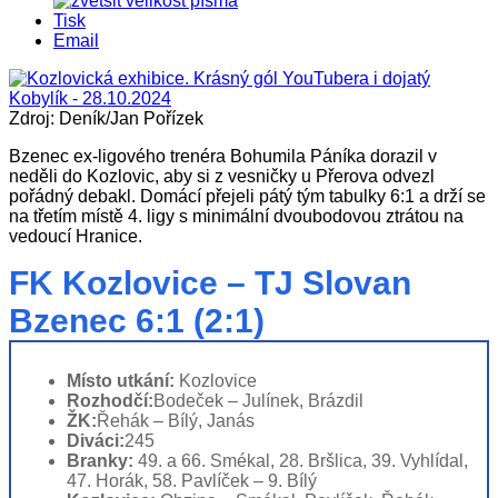
Tisk
Email
Zdroj: Deník/Jan Pořízek
Bzenec ex-ligového trenéra Bohumila Páníka dorazil v
neděli do Kozlovic, aby si z vesničky u Přerova odvezl
pořádný debakl. Domácí přejeli pátý tým tabulky 6:1 a drží se
na třetím místě 4. ligy s minimální dvoubodovou ztrátou na
vedoucí Hranice.
FK Kozlovice – TJ Slovan
Bzenec 6:1 (2:1)
Místo utkání:
Kozlovice
Rozhodčí:
Bodeček – Julínek, Brázdil
ŽK:
Řehák – Bílý, Janás
Diváci:
245
Branky:
49. a 66. Smékal, 28. Bršlica, 39. Vyhlídal,
47. Horák, 58. Pavlíček – 9. Bílý