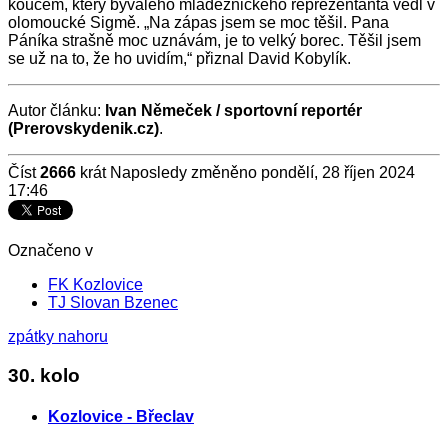
koučem, který bývalého mládežnického reprezentanta vedl v
olomoucké Sigmě. „Na zápas jsem se moc těšil. Pana
Páníka strašně moc uznávám, je to velký borec. Těšil jsem
se už na to, že ho uvidím,“ přiznal David Kobylík.
Autor článku:
Ivan Němeček / sportovní reportér
(Prerovskydenik.cz)
.
Číst
2666
krát
Naposledy změněno pondělí, 28 říjen 2024
17:46
Označeno v
FK Kozlovice
TJ Slovan Bzenec
zpátky nahoru
30. kolo
Kozlovice - Břeclav