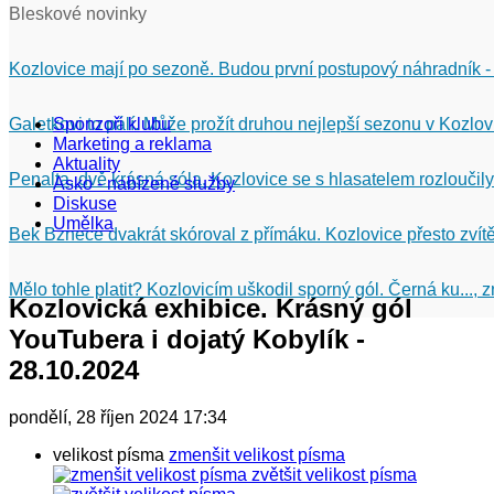
Bleskové novinky
Kozlovice mají po sezoně. Budou první postupový náhradník -
Galetkovi to pálí. Může prožít druhou nejlepší sezonu v Kozlov
Sponzoři klubu
Marketing a reklama
Aktuality
Penalta, dvě krásná sóla. Kozlovice se s hlasatelem rozloučily
Asko - nabízené služby
Diskuse
Umělka
Bek Bznece dvakrát skóroval z přímáku. Kozlovice přesto zvítě
Mělo tohle platit? Kozlovicím uškodil sporný gól. Černá ku...,
Kozlovická exhibice. Krásný gól
YouTubera i dojatý Kobylík -
28.10.2024
pondělí, 28 říjen 2024 17:34
velikost písma
zmenšit velikost písma
zvětšit velikost písma