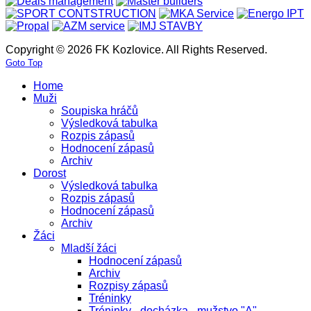
Copyright © 2026 FK Kozlovice. All Rights Reserved.
Goto Top
Home
Muži
Soupiska hráčů
Výsledková tabulka
Rozpis zápasů
Hodnocení zápasů
Archiv
Dorost
Výsledková tabulka
Rozpis zápasů
Hodnocení zápasů
Archiv
Žáci
Mladší žáci
Hodnocení zápasů
Archiv
Rozpisy zápasů
Tréninky
Tréninky - docházka - mužstvo "A"