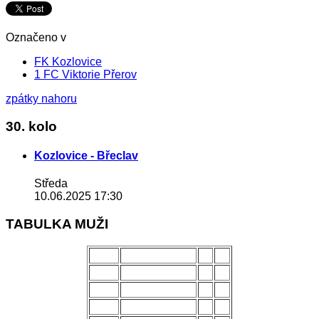
Označeno v
FK Kozlovice
1 FC Viktorie Přerov
zpátky nahoru
30. kolo
Kozlovice - Břeclav
Středa
10.06.2025 17:30
TABULKA MUŽI
POŘ.
NÁZEV MUŽSTVA
Z
B
1.
Uherský Brod
28
70
2.
Kozlovice
28
56
3.
Strání
28
54