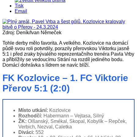
Tisk
Email
Zdroj: Deník/Ivan Němeček
Tohle derby mělo favorita. A velkého. Kozlovice na domácí
půdě svou roli potvrdily, porazily přerovskou Viktorku jasně
5:1 i před zraky bývalého reprezentačního trenéra Pavla Vrby
a přiblížily se vedoucímu Strání na rozdíl jediného bodu.
Domácí dohrávka s lídrem se navíc blíží.
FK Kozlovice – 1. FC Viktorie
Přerov 5:1 (2:0)
Místo utkání:
Kozlovice
Rozhodčí:
Habermann – Vejtasa, Silný
ŽK:
Olšanský, Smékal, Skopal, Kobylík – Repček,
Verbich, Nezval, Caletka
Diváci:
552