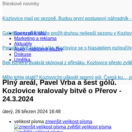
Bleskové novinky
Kozlovice mají po sezoně. Budou první postupový náhradník -
Galetkovi to pálí. Může prožít druhou nejlepší sezonu v Kozlov
Sponzoři klubu
Marketing a reklama
Aktuality
Penalta, dvě krásná sóla. Kozlovice se s hlasatelem rozloučily
Asko - nabízené služby
Diskuse
Umělka
Bek Bznece dvakrát skóroval z přímáku. Kozlovice přesto zvítě
Mělo tohle platit? Kozlovicím uškodil sporný gól. Černá ku...,
Plný areál, Pavel Vrba a šest gólů.
Kozlovice kralovaly bitvě o Přerov -
24.3.2024
úterý, 26 březen 2024 16:48
velikost písma
zmenšit velikost písma
zvětšit velikost písma