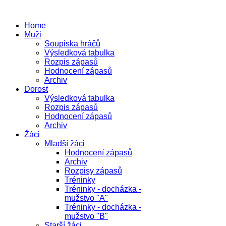
Home
Muži
Soupiska hráčů
Výsledková tabulka
Rozpis zápasů
Hodnocení zápasů
Archiv
Dorost
Výsledková tabulka
Rozpis zápasů
Hodnocení zápasů
Archiv
Žáci
Mladší žáci
Hodnocení zápasů
Archiv
Rozpisy zápasů
Tréninky
Tréninky - docházka -
mužstvo "A"
Tréninky - docházka -
mužstvo "B"
Starší žáci