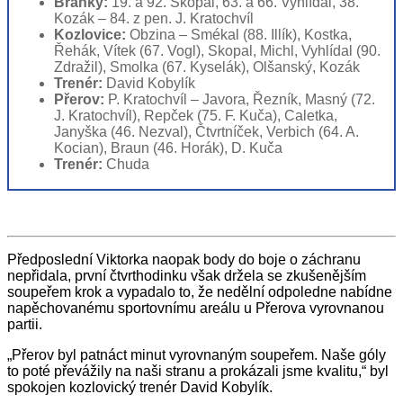
Branky:
19. a 92. Skopal, 63. a 66. Vyhlídal, 38.
Kozák – 84. z pen. J. Kratochvíl
Kozlovice:
Obzina – Smékal (88. Illík), Kostka,
Řehák, Vítek (67. Vogl), Skopal, Michl, Vyhlídal (90.
Zdražil), Smolka (67. Kyselák), Olšanský, Kozák
Trenér:
David Kobylík
Přerov:
P. Kratochvíl – Javora, Řezník, Masný (72.
J. Kratochvíl), Repček (75. F. Kuča), Caletka,
Janyška (46. Nezval), Čtvrtníček, Verbich (64. A.
Kocian), Braun (46. Horák), D. Kuča
Trenér:
Chuda
Předposlední Viktorka naopak body do boje o záchranu
nepřidala, první čtvrthodinku však držela se zkušenějším
soupeřem krok a vypadalo to, že nedělní odpoledne nabídne
napěchovanému sportovnímu areálu u Přerova vyrovnanou
partii.
„Přerov byl patnáct minut vyrovnaným soupeřem. Naše góly
to poté převážily na naši stranu a prokázali jsme kvalitu,“ byl
spokojen kozlovický trenér David Kobylík.