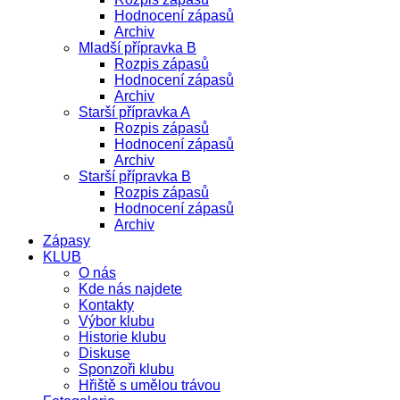
Hodnocení zápasů
Archiv
Mladší přípravka B
Rozpis zápasů
Hodnocení zápasů
Archiv
Starší přípravka A
Rozpis zápasů
Hodnocení zápasů
Archiv
Starší přípravka B
Rozpis zápasů
Hodnocení zápasů
Archiv
Zápasy
KLUB
O nás
Kde nás najdete
Kontakty
Výbor klubu
Historie klubu
Diskuse
Sponzoři klubu
Hřiště s umělou trávou