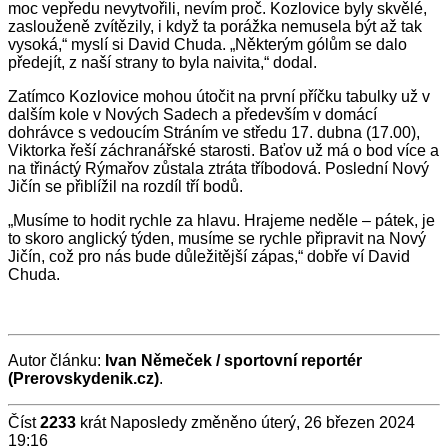
moc vepředu nevytvořili, nevím proč. Kozlovice byly skvělé,
zaslouženě zvítězily, i když ta porážka nemusela být až tak
vysoká,“ myslí si David Chuda. „Některým gólům se dalo
předejít, z naší strany to byla naivita,“ dodal.
Zatímco Kozlovice mohou útočit na první příčku tabulky už v
dalším kole v Nových Sadech a především v domácí
dohrávce s vedoucím Stráním ve středu 17. dubna (17.00),
Viktorka řeší záchranářské starosti. Baťov už má o bod více a
na třináctý Rýmařov zůstala ztráta tříbodová. Poslední Nový
Jičín se přiblížil na rozdíl tří bodů.
„Musíme to hodit rychle za hlavu. Hrajeme neděle – pátek, je
to skoro anglický týden, musíme se rychle připravit na Nový
Jičín, což pro nás bude důležitější zápas,“ dobře ví David
Chuda.
Autor článku:
Ivan Němeček / sportovní reportér
(Prerovskydenik.cz)
.
Číst
2233
krát
Naposledy změněno úterý, 26 březen 2024
19:16