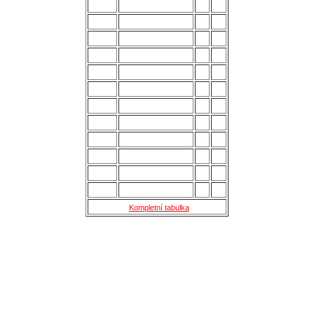
4.
Všechovice
28
53
5.
Lanžhot
28
49
6.
Slavičín
28
45
7.
Brumov
28
43
8.
Bzenec
28
42
9.
Baťov
28
37
10.
Břeclav
28
33
11.
Kroměříž B
28
27
12.
Holešov
28
24
13.
Šternberk
28
22
14.
Nové Sady
28
18
15.
Skaštice
28
16
Kompletní tabulka