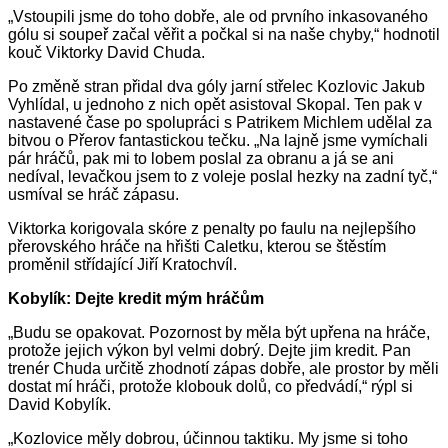
„Vstoupili jsme do toho dobře, ale od prvního inkasovaného
gólu si soupeř začal věřit a počkal si na naše chyby,“ hodnotil
kouč Viktorky David Chuda.
Po změně stran přidal dva góly jarní střelec Kozlovic Jakub
Vyhlídal, u jednoho z nich opět asistoval Skopal. Ten pak v
nastavené čase po spolupráci s Patrikem Michlem udělal za
bitvou o Přerov fantastickou tečku. „Na lajně jsme vymíchali
pár hráčů, pak mi to lobem poslal za obranu a já se ani
nedíval, levačkou jsem to z voleje poslal hezky na zadní tyč,“
usmíval se hráč zápasu.
Viktorka korigovala skóre z penalty po faulu na nejlepšího
přerovského hráče na hřišti Caletku, kterou se štěstím
proměnil střídající Jiří Kratochvíl.
Kobylík: Dejte kredit mým hráčům
„Budu se opakovat. Pozornost by měla být upřena na hráče,
protože jejich výkon byl velmi dobrý. Dejte jim kredit. Pan
trenér Chuda určitě zhodnotí zápas dobře, ale prostor by měli
dostat mí hráči, protože klobouk dolů, co předvádí,“ rýpl si
David Kobylík.
„Kozlovice měly dobrou, účinnou taktiku. My jsme si toho