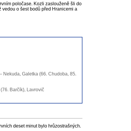
prvním poločase. Kozli zaslouženě šli do
ěž vedou o šest bodů před Hranicemi a
 – Nekuda, Galetka (66. Chudoba, 85.
(76. Barčík), Lavrovič
rvních deset minut bylo hrůzostrašných.