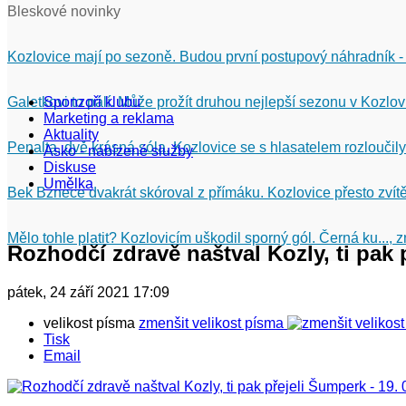
Bleskové novinky
Kozlovice mají po sezoně. Budou první postupový náhradník -
Galetkovi to pálí. Může prožít druhou nejlepší sezonu v Kozlov
Sponzoři klubu
Marketing a reklama
Aktuality
Penalta, dvě krásná sóla. Kozlovice se s hlasatelem rozloučily
Asko - nabízené služby
Diskuse
Umělka
Bek Bznece dvakrát skóroval z přímáku. Kozlovice přesto zvítě
Mělo tohle platit? Kozlovicím uškodil sporný gól. Černá ku...,
Rozhodčí zdravě naštval Kozly, ti pak p
pátek, 24 září 2021 17:09
velikost písma
zmenšit velikost písma
Tisk
Email