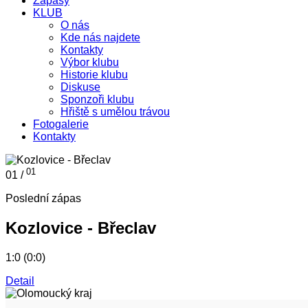
Zápasy
KLUB
O nás
Kde nás najdete
Kontakty
Výbor klubu
Historie klubu
Diskuse
Sponzoři klubu
Hřiště s umělou trávou
Fotogalerie
Kontakty
01
01 /
Poslední zápas
Kozlovice - Břeclav
1:0 (0:0)
Detail