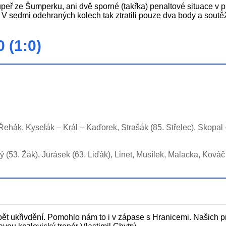
soupeř ze Šumperku, ani dvě sporné (takřka) penaltové situace v 
. V sedmi odehraných kolech tak ztratili pouze dva body a sout
 (1:0)
Řehák, Kyselák – Král – Kaďorek, Strašák (85. Střelec), Skopal
ý (53. Žák), Jurásek (63. Liďák), Linet, Musílek, Malacka, Kováč 
pět ukřivdění. Pomohlo nám to i v zápase s Hranicemi. Našich p