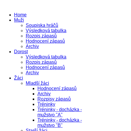
Home
Muži
Soupiska hráčů
Výsledková tabulka
Rozpis zápasů
Hodnocení zápasů
Archiv
Dorost
Výsledková tabulka
Rozpis zápasů
Hodnocení zápasů
Archiv
Žáci
Mladší žáci
Hodnocení zápasů
Archiv
Rozpisy zápasů
Tréninky
Tréninky - docházka -
mužstvo "A"
Tréninky - docházka -
mužstvo "B"
Starší žáci