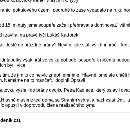
avou kozlovický trenér Vlastimil Chytrý.
 hranici pokutového území, podruhé to zase vypadalo na ruku ho
d 15. minuty jsme soupeře začali přehrávat a dominovat,“ všiml 
h zavíral na pravé tyči Lukáš Kaďorek.
 Ještě do prázdné brány? Nevím, kde stáli všichni hráči. Ten g
ídr tabulky však hrál ve velké pohodě, soupeře k ničemu nepou
h být i více.
 s tím, že jim to co nejvíc znepříjemníme. Hlavně jsme ale chtěli
 Nemáme na to mančaft,“ doplnil Opravil.
nutovku vyslali do brány dvojku Petra Kadlece, který oslavil dva
lavně musíme teď doma se Stráním vyhrát a nachystat tým,“ uz
jíc opustil v doprovodu člena realizačního týmu.
denik.cz)
.