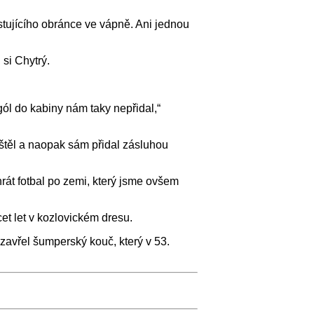
stujícího obránce ve vápně. Ani jednou
si Chytrý.
ól do kabiny nám taky nepřidal,“
štěl a naopak sám přidal zásluhou
 hrát fotbal po zemi, který jsme ovšem
cet let v kozlovickém dresu.
avřel šumperský kouč, který v 53.