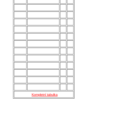
3.
Strání
28
54
4.
Všechovice
28
53
5.
Lanžhot
28
49
6.
Slavičín
28
45
7.
Brumov
28
43
8.
Bzenec
28
42
9.
Baťov
28
37
10.
Břeclav
28
33
11.
Kroměříž B
28
27
12.
Holešov
28
24
13.
Šternberk
28
22
14.
Nové Sady
28
18
15.
Skaštice
28
16
Kompletní tabulka