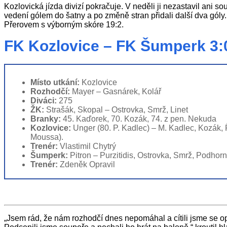
Kozlovická jízda divizí pokračuje. V neděli ji nezastavil ani 
vedení gólem do šatny a po změně stran přidali další dva góly
Přerovem s výborným skóre 19:2.
FK Kozlovice – FK Šumperk 3:0
Místo utkání:
Kozlovice
Rozhodčí:
Mayer – Gasnárek, Kolář
Diváci:
275
ŽK:
Strašák, Skopal – Ostrovka, Smrž, Linet
Branky:
45. Kaďorek, 70. Kozák, 74. z pen. Nekuda
Kozlovice:
Unger (80. P. Kadlec) – M. Kadlec, Kozák, 
Moussa).
Trenér:
Vlastimil Chytrý
Šumperk:
Pitron – Purzitidis, Ostrovka, Smrž, Podhorn
Trenér:
Zdeněk Opravil
„Jsem rád, že nám rozhodčí dnes nepomáhal a cítili jsme se o