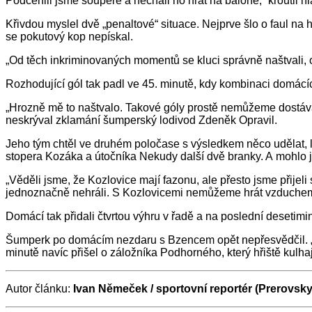
Podcenili jsme soupeře a nechali ho hrát na baloně,“ kroutil hl
Křivdou myslel dvě „penaltové“ situace. Nejprve šlo o faul na
se pokutový kop nepískal.
„Od těch inkriminovaných momentů se kluci správně naštvali, o
Rozhodující gól tak padl ve 45. minutě, kdy kombinaci domácíc
„Hrozně mě to naštvalo. Takové góly prostě nemůžeme dostávat.
neskrýval zklamání šumperský lodivod Zdeněk Opravil.
Jeho tým chtěl ve druhém poločase s výsledkem něco udělat, l
stopera Kozáka a útočníka Nekudy další dvě branky. A mohlo jic
„Věděli jsme, že Kozlovice mají fazonu, ale přesto jsme přijeli
jednoznačně nehráli. S Kozlovicemi nemůžeme hrát vzduchem.
Domácí tak přidali čtvrtou výhru v řadě a na poslední desetimi
Šumperk po domácím nezdaru s Bzencem opět nepřesvědčil. „H
minutě navíc přišel o záložníka Podhorného, který hřiště kulha
Autor článku:
Ivan Němeček / sportovní reportér (Prerovsky