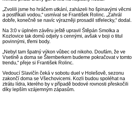
„Zvolili jsme ho hráčem utkání, zaházeli ho špinavými věcmi
a postříkali vodou,“ usmíval se František Rolinc. „Zahrál
dobře, konečně se navíc výrazněji prosadil střelecky,“ dodal.
Na 3:0 v úplném závěru ještě upravil Štěpán Smolka a
Kozlovice tak domů odjely s cennými, avšak v boji o titul
povinnými, třemi body.
„Nebyl tam špatný výkon vůbec od nikoho. Doufám, že ve
Vsetíně a doma se Šternberkem budeme pokračovat v tomto
trendu,“ přeje si František Rolinc.
Vedoucí Slavičín čeká v sobotu duel v Holešově, sezonu
zakončí doma se Všechovicemi. Kozli budou spoléhat na
ztrátu lídra, kterého by v případě bodové rovnosti přeskočili
díky lepším vzájemným zápasům.