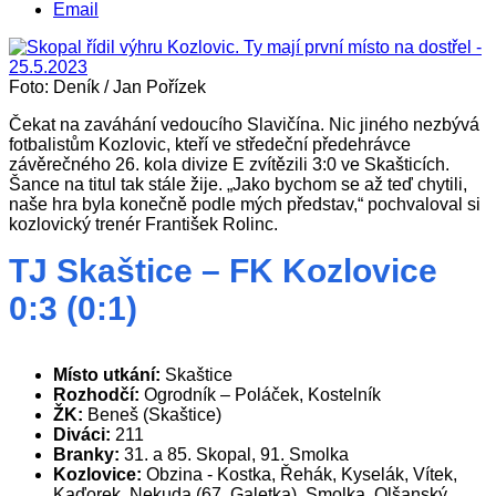
Email
Foto: Deník / Jan Pořízek
Čekat na zaváhání vedoucího Slavičína. Nic jiného nezbývá
fotbalistům Kozlovic, kteří ve středeční předehrávce
závěrečného 26. kola divize E zvítězili 3:0 ve Skašticích.
Šance na titul tak stále žije. „Jako bychom se až teď chytili,
naše hra byla konečně podle mých představ,“ pochvaloval si
kozlovický trenér František Rolinc.
TJ Skaštice – FK Kozlovice
0:3 (0:1)
Místo utkání:
Skaštice
Rozhodčí:
Ogrodník – Poláček, Kostelník
ŽK:
Beneš (Skaštice)
Diváci:
211
Branky:
31. a 85. Skopal, 91. Smolka
Kozlovice:
Obzina - Kostka, Řehák, Kyselák, Vítek,
Kaďorek, Nekuda (67. Galetka), Smolka, Olšanský,