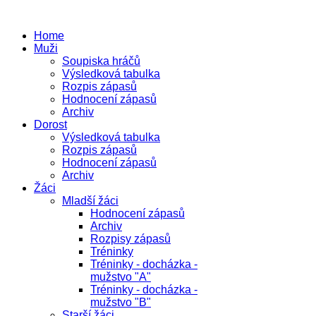
Home
Muži
Soupiska hráčů
Výsledková tabulka
Rozpis zápasů
Hodnocení zápasů
Archiv
Dorost
Výsledková tabulka
Rozpis zápasů
Hodnocení zápasů
Archiv
Žáci
Mladší žáci
Hodnocení zápasů
Archiv
Rozpisy zápasů
Tréninky
Tréninky - docházka -
mužstvo "A"
Tréninky - docházka -
mužstvo "B"
Starší žáci