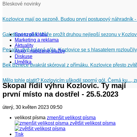
Bleskové novinky
Kozlovice mají po sezoně. Budou první postupový náhradník -
Galetkovi to pálí. Může prožít druhou nejlepší sezonu v Kozlov
Sponzoři klubu
Marketing a reklama
Aktuality
Penalta, dvě krásná sóla. Kozlovice se s hlasatelem rozloučily
Asko - nabízené služby
Diskuse
Umělka
Bek Bznece dvakrát skóroval z přímáku. Kozlovice přesto zvítě
Mělo tohle platit? Kozlovicím uškodil sporný gól. Černá ku...,
Skopal řídil výhru Kozlovic. Ty mají
první místo na dostřel - 25.5.2023
úterý, 30 květen 2023 09:50
velikost písma
zmenšit velikost písma
zvětšit velikost písma
Tisk