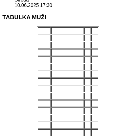
10.06.2025 17:30
TABULKA MUŽI
POŘ.
NÁZEV MUŽSTVA
Z
B
1.
Uherský Brod
28
70
2.
Kozlovice
28
56
3.
Strání
28
54
4.
Všechovice
28
53
5.
Lanžhot
28
49
6.
Slavičín
28
45
7.
Brumov
28
43
8.
Bzenec
28
42
9.
Baťov
28
37
10.
Břeclav
28
33
11.
Kroměříž B
28
27
12.
Holešov
28
24
13.
Šternberk
28
22
14.
Nové Sady
28
18