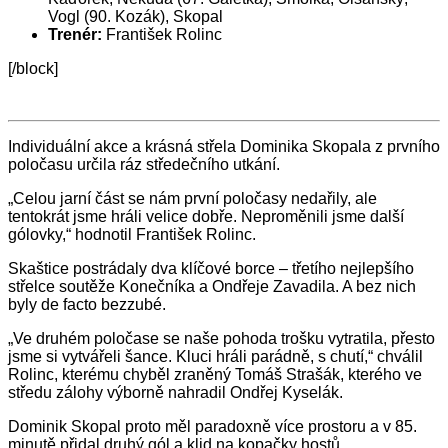
Vogl (90. Kozák), Skopal
Trenér:
František
Rolinc
[/block]
Individuální akce a krásná střela Dominika Skopala z prvního
poločasu určila ráz středečního utkání.
„Celou jarní část se nám první poločasy nedařily, ale
tentokrát jsme hráli velice dobře. Neproměnili jsme další
gólovky,“ hodnotil František Rolinc.
Skaštice postrádaly dva klíčové borce – třetího nejlepšího
střelce soutěže Konečníka a Ondřeje Zavadila. A bez nich
byly de facto bezzubé.
„Ve druhém poločase se naše pohoda trošku vytratila, přesto
jsme si vytvářeli šance. Kluci hráli parádně, s chutí,“ chválil
Rolinc, kterému chyběl zraněný Tomáš Strašák, kterého ve
středu zálohy výborně nahradil Ondřej Kyselák.
Dominik Skopal proto měl paradoxně více prostoru a v 85.
minutě přidal druhý gól a klid na kopačky hostů.