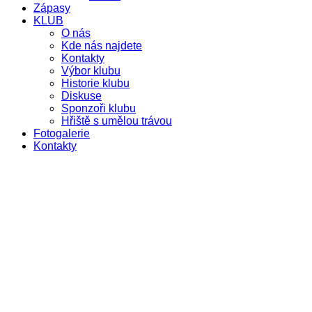
Zápasy
KLUB
O nás
Kde nás najdete
Kontakty
Výbor klubu
Historie klubu
Diskuse
Sponzoři klubu
Hřiště s umělou trávou
Fotogalerie
Kontakty