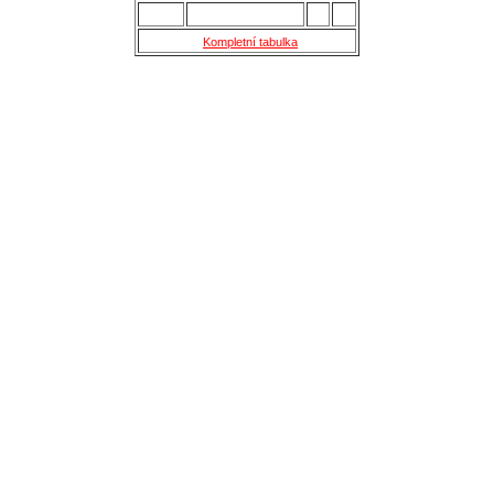
15.
Skaštice
28
16
Kompletní tabulka