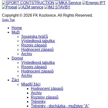
Copyright © 2026 FK Kozlovice. All Rights Reserved.
Goto Top
Home
Muži
Soupiska hráčů
Výsledková tabulka
Rozpis zápasů
Hodnocení zápasů
Archiv
Dorost
Výsledková tabulka
Rozpis zápasů
Hodnocení zápasů
Archiv
Žáci
Mladší žáci
Hodnocení zápasů
Archiv
Rozpisy zápasů
Tréninky
Tréninky - docházka - mužstvo "A"