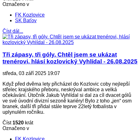
Označeno v
FK Kozlovice
SK Baťov
Číst dál...
Tři zápasy, tři góly. Chtěl jsem se ukázat
trenérovi, hlásí kozlovický Vyhlídal - 26.08.2025
středa, 03 září 2025 19:07
Když před dvěma lety přicházel do Kozlovic coby nejlepší
střelec krajského přeboru, neskrýval ambice a velká
očekávání. Útočník Jakub Vyhlídal si dal za cíl dvacet gólů
ve své úvodní divizní sezoně kariéry! Bylo z toho „jen“ osm
branek, další tři přidal stále teprve 22letý fotbalista v
uplynulém ročníku.
Číst
1520
krát
Označeno v
FK Kozlovice