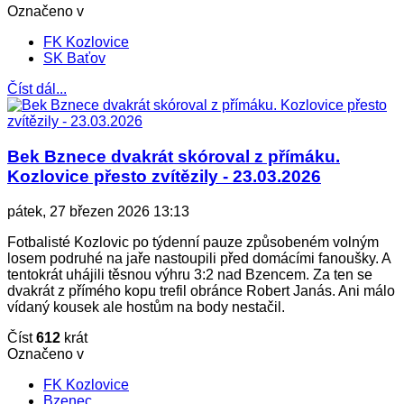
Označeno v
FK Kozlovice
SK Baťov
Číst dál...
Bek Bznece dvakrát skóroval z přímáku.
Kozlovice přesto zvítězily - 23.03.2026
pátek, 27 březen 2026 13:13
Fotbalisté Kozlovic po týdenní pauze způsobeném volným
losem podruhé na jaře nastoupili před domácími fanoušky. A
tentokrát uhájili těsnou výhru 3:2 nad Bzencem. Za ten se
dvakrát z přímého kopu trefil obránce Robert Janás. Ani málo
vídaný kousek ale hostům na body nestačil.
Číst
612
krát
Označeno v
FK Kozlovice
Bzenec