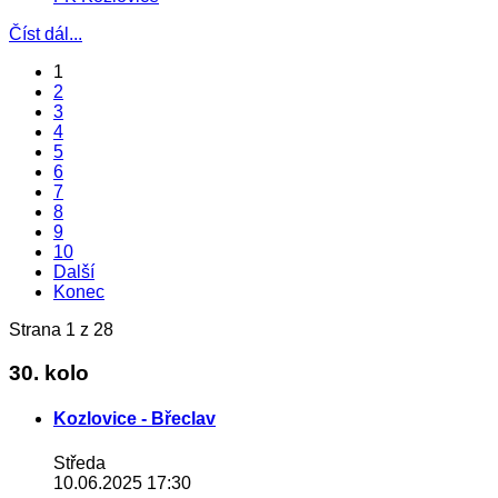
Číst dál...
1
2
3
4
5
6
7
8
9
10
Další
Konec
Strana 1 z 28
30. kolo
Kozlovice - Břeclav
Středa
10.06.2025 17:30