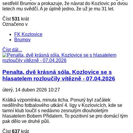
sestřelil Brumov a prokazuje, že návrat do Kozlovic po dvou
letech mu svědčí. A je úplně jedno, že už je mu 31 let.
Číst
531
krát
Označeno v
FK Kozlovice
Brumov
Číst dál...
Penalta, dvě krásná sóla. Kozlovice se s
hlasatelem rozloučily vítězně - 07.04.2026
úterý, 14 duben 2026 10:27
Krátká vzpomínka, minuta ticha. Ponurý byl začátek
nedělního fotbalového utkání 4. ligy v Kozlovicích, kde se
tamní klub loučil s nedávno zesnulým dlouholetým
hlasatelem Bobem Přidalem. To pozitivní se pro domácí tým
pak dělo ve druhé půli.
Číst
637
krát