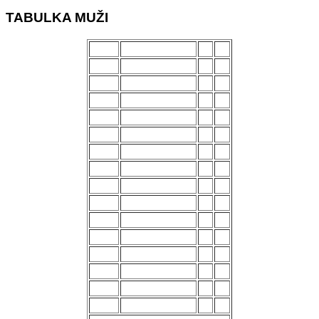
TABULKA MUŽI
POŘ.
NÁZEV MUŽSTVA
Z
B
1.
Uherský Brod
28
70
2.
Kozlovice
28
56
3.
Strání
28
54
4.
Všechovice
28
53
5.
Lanžhot
28
49
6.
Slavičín
28
45
7.
Brumov
28
43
8.
Bzenec
28
42
9.
Baťov
28
37
10.
Břeclav
28
33
11.
Kroměříž B
28
27
12.
Holešov
28
24
13.
Šternberk
28
22
14.
Nové Sady
28
18
15.
Skaštice
28
16