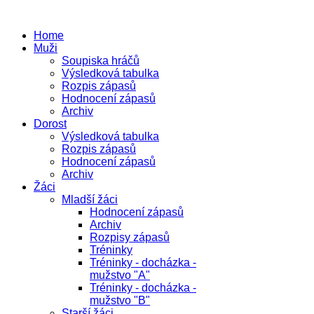
Home
Muži
Soupiska hráčů
Výsledková tabulka
Rozpis zápasů
Hodnocení zápasů
Archiv
Dorost
Výsledková tabulka
Rozpis zápasů
Hodnocení zápasů
Archiv
Žáci
Mladší žáci
Hodnocení zápasů
Archiv
Rozpisy zápasů
Tréninky
Tréninky - docházka -
mužstvo "A"
Tréninky - docházka -
mužstvo "B"
Starší žáci