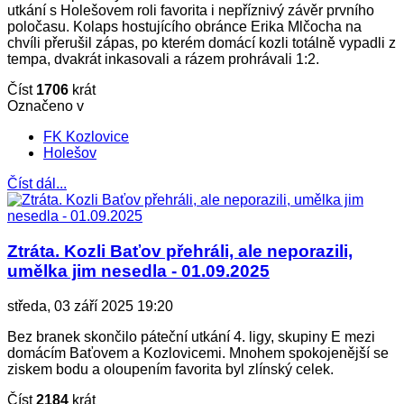
utkání s Holešovem roli favorita i nepříznivý závěr prvního
poločasu. Kolaps hostujícího obránce Erika Mlčocha na
chvíli přerušil zápas, po kterém domácí kozli totálně vypadli z
tempa, dvakrát inkasovali a rázem prohrávali 1:2.
Číst
1706
krát
Označeno v
FK Kozlovice
Holešov
Číst dál...
Ztráta. Kozli Baťov přehráli, ale neporazili,
umělka jim nesedla - 01.09.2025
středa, 03 září 2025 19:20
Bez branek skončilo páteční utkání 4. ligy, skupiny E mezi
domácím Baťovem a Kozlovicemi. Mnohem spokojenější se
ziskem bodu a oloupením favorita byl zlínský celek.
Číst
2184
krát