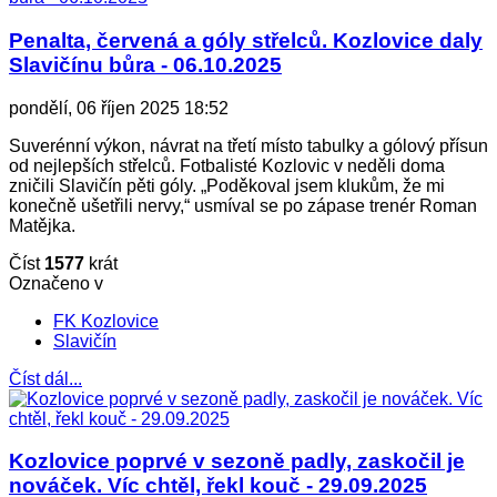
Penalta, červená a góly střelců. Kozlovice daly
Slavičínu bůra - 06.10.2025
pondělí, 06 říjen 2025 18:52
Suverénní výkon, návrat na třetí místo tabulky a gólový přísun
od nejlepších střelců. Fotbalisté Kozlovic v neděli doma
zničili Slavičín pěti góly. „Poděkoval jsem klukům, že mi
konečně ušetřili nervy,“ usmíval se po zápase trenér Roman
Matějka.
Číst
1577
krát
Označeno v
FK Kozlovice
Slavičín
Číst dál...
Kozlovice poprvé v sezoně padly, zaskočil je
nováček. Víc chtěl, řekl kouč - 29.09.2025