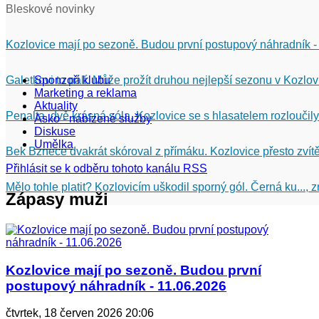
Bleskové novinky
Kozlovice mají po sezoně. Budou první postupový náhradník -
Galetkovi to pálí. Může prožít druhou nejlepší sezonu v Kozlov
Sponzoři klubu
Marketing a reklama
Aktuality
Penalta, dvě krásná sóla. Kozlovice se s hlasatelem rozloučily
Asko - nabízené služby
Diskuse
Umělka
Bek Bznece dvakrát skóroval z přímáku. Kozlovice přesto zvítě
Přihlásit se k odběru tohoto kanálu RSS
Mělo tohle platit? Kozlovicím uškodil sporný gól. Černá ku...,
Zápasy muži
Kozlovice mají po sezoně. Budou první
postupový náhradník - 11.06.2026
čtvrtek, 18 červen 2026 20:06