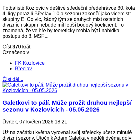
Fotbalisté Kozlovic v deštivé středeční předehrávce 30. kola
4. ligy porazili Břeclav 1:0 a sezonu zakončí jako vicemistr
skupiny E. Co víc, žádný tým ze druhých míst ostatních
divizních skupin nebude mít lepší bodový koeficient. To
znamená, že ve hře by teoreticky mohla být i nabídka
postupu do 3. MSFL.
Číst
370
krát
Označeno v
FK Kozlovice
Břeclav
Číst dál...
Galetkovi to pálí. Může prožít druhou nejlepší
sezonu v Kozlovicích - 05.05.2026
čtvrtek, 07 květen 2026 18:21
Už na začátku května vyrovnal svůj střelecký účet z minulé
divizní sezony. Útočník Adam Galetka v neděli dvěma góly