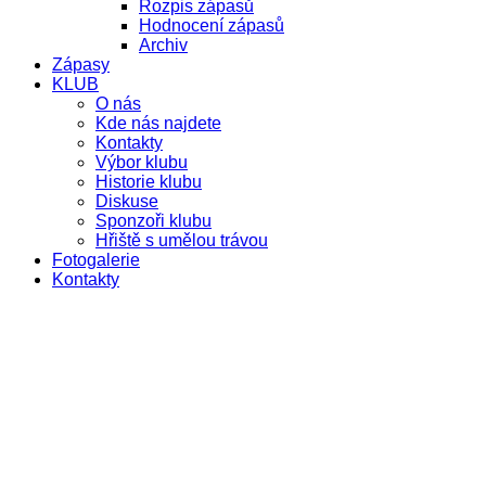
Rozpis zápasů
Hodnocení zápasů
Archiv
Zápasy
KLUB
O nás
Kde nás najdete
Kontakty
Výbor klubu
Historie klubu
Diskuse
Sponzoři klubu
Hřiště s umělou trávou
Fotogalerie
Kontakty