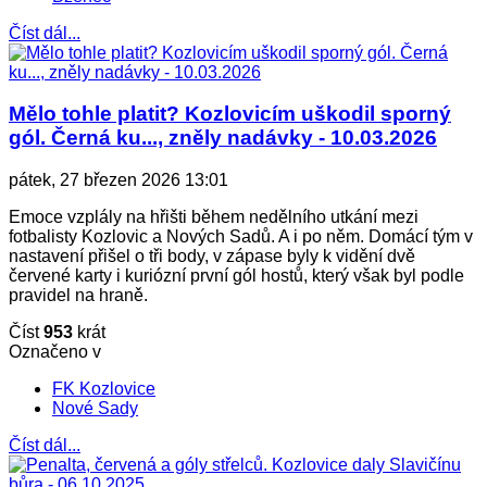
Číst dál...
Mělo tohle platit? Kozlovicím uškodil sporný
gól. Černá ku..., zněly nadávky - 10.03.2026
pátek, 27 březen 2026 13:01
Emoce vzplály na hřišti během nedělního utkání mezi
fotbalisty Kozlovic a Nových Sadů. A i po něm. Domácí tým v
nastavení přišel o tři body, v zápase byly k vidění dvě
červené karty i kuriózní první gól hostů, který však byl podle
pravidel na hraně.
Číst
953
krát
Označeno v
FK Kozlovice
Nové Sady
Číst dál...