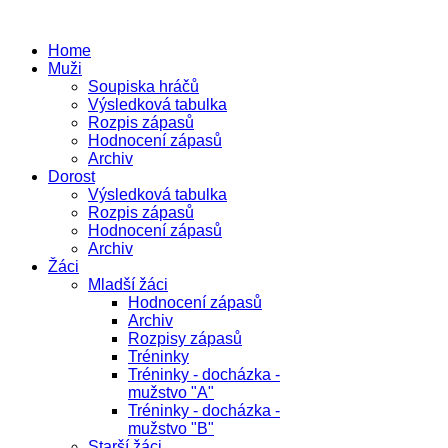
Home
Muži
Soupiska hráčů
Výsledková tabulka
Rozpis zápasů
Hodnocení zápasů
Archiv
Dorost
Výsledková tabulka
Rozpis zápasů
Hodnocení zápasů
Archiv
Žáci
Mladší žáci
Hodnocení zápasů
Archiv
Rozpisy zápasů
Tréninky
Tréninky - docházka -
mužstvo "A"
Tréninky - docházka -
mužstvo "B"
Starší žáci