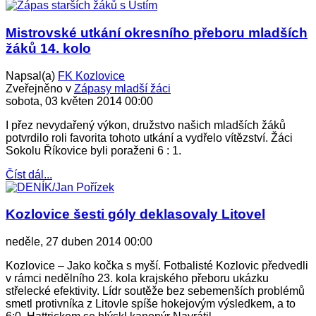
Mistrovské utkání okresního přeboru mladších
žáků 14. kolo
Napsal(a)
FK Kozlovice
Zveřejněno v
Zápasy mladší žáci
sobota, 03 květen 2014 00:00
I přez nevydařený výkon, družstvo našich mladších žáků
potvrdilo roli favorita tohoto utkání a vydřelo vítězství. Žáci
Sokolu Říkovice byli poraženi 6 : 1.
Číst dál...
Kozlovice šesti góly deklasovaly Litovel
neděle, 27 duben 2014 00:00
Kozlovice – Jako kočka s myší. Fotbalisté Kozlovic předvedli
v rámci nedělního 23. kola krajského přeboru ukázku
střelecké efektivity. Lídr soutěže bez sebemenších problémů
smetl protivníka z Litovle spíše hokejovým výsledkem, a to