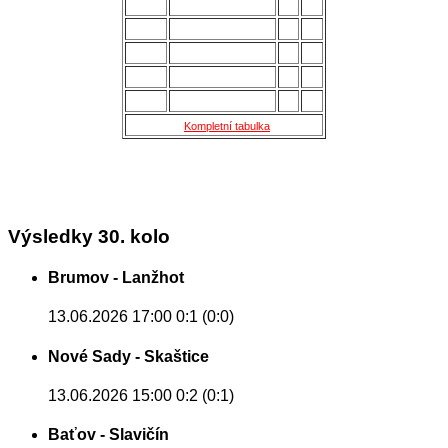
11.
Kroměříž B
28
27
12.
Holešov
28
24
13.
Šternberk
28
22
14.
Nové Sady
28
18
15.
Skaštice
28
16
Kompletní tabulka
Výsledky 30. kolo
Brumov - Lanžhot
13.06.2026 17:00
0:1 (0:0)
Nové Sady - Skaštice
13.06.2026 15:00
0:2 (0:1)
Baťov - Slavičín