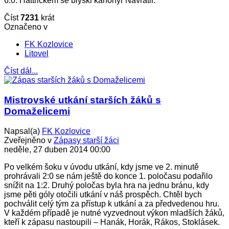
6:0. Hattrickem se blýskl kanonýr Navrátil.
Číst
7231
krát
Označeno v
FK Kozlovice
Litovel
Číst dál...
Mistrovské utkání starších žáků s
Domaželicemi
Napsal(a)
FK Kozlovice
Zveřejněno v
Zápasy starší žáci
neděle, 27 duben 2014 00:00
Po velkém šoku v úvodu utkání, kdy jsme ve 2. minutě
prohrávali 2:0 se nám ještě do konce 1. poločasu podařilo
snížit na 1:2. Druhý poločas byla hra na jednu bránu, kdy
jsme pěti góly otočili utkání v náš prospěch. Chtěl bych
pochválit celý tým za přístup k utkání a za předvedenou hru.
V každém případě je nutné vyzvednout výkon mladších žáků,
kteří k zápasu nastoupili – Hanák, Horák, Rákos, Stoklásek.