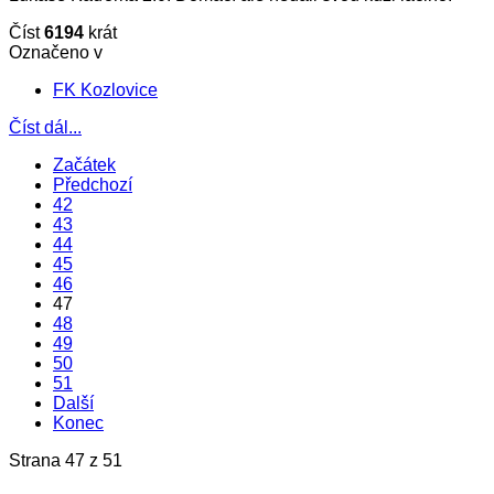
Číst
6194
krát
Označeno v
FK Kozlovice
Číst dál...
Začátek
Předchozí
42
43
44
45
46
47
48
49
50
51
Další
Konec
Strana 47 z 51