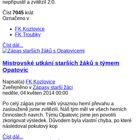
nepřipustil a zvítězil 2:0.
Číst
7045
krát
Označeno v
FK Kozlovice
FK Troubky
Číst dál...
Mistrovské utkání starších žáků s týmem
Opatovic
Napsal(a)
FK Kozlovice
Zveřejněno v
Zápasy starší žáci
neděle, 04 květen 2014 00:00
Po celý zápas jsme měli výraznou herní převahu a
zaslouženě jsme zvítězili. Náš tým měl ve všech herních
činnostech navrch. Týmu Opatovic jsme jen povolili
zkorigovat výsledek. Důvodem byla vlastní chyba, po které
následoval pokutový kop
Číst dál...