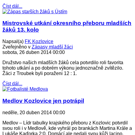
Číst dál...
Mistrovské utkání okresního přeboru mladších
žáků 13. kolo
Napsal(a)
FK Kozlovice
Zveřejněno v
Zápasy mladší žáci
sobota, 26 duben 2014 00:00
Družstvo našich mladších žáků cela potvrdilo roli favorita
tohoto utkání a po dobrém výkonu jednoznačně zvítězilo.
Žáci z Troubek byli poraženi 12 : 1.
Číst dál...
Medlov Kozlovice jen potrápil
neděle, 20 duben 2014 00:00
Medlov – Lídr tabulky krajského přeboru z Kozlovic potvrdil
svou roli i v Medlově, kde vyhrál po brankách Martina Krále a
Lukáše Kaďorka 2:0. Domácí ale nedali svou kůži lacino.