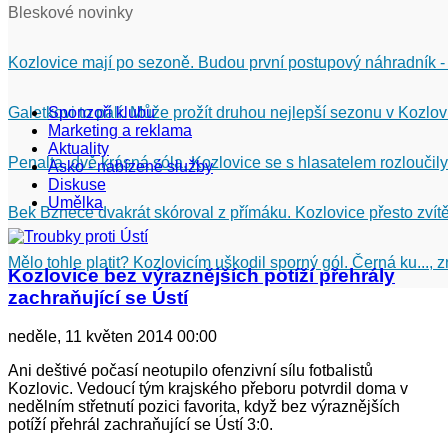
Bleskové novinky
Kozlovice mají po sezoně. Budou první postupový náhradník -
Galetkovi to pálí. Může prožít druhou nejlepší sezonu v Kozlov
Sponzoři klubu
Marketing a reklama
Aktuality
Penalta, dvě krásná sóla. Kozlovice se s hlasatelem rozloučily
Asko - nabízené služby
Diskuse
Umělka
Bek Bznece dvakrát skóroval z přímáku. Kozlovice přesto zvítě
Mělo tohle platit? Kozlovicím uškodil sporný gól. Černá ku...,
Kozlovice bez výraznějších potíží přehrály
zachraňující se Ústí
neděle, 11 květen 2014 00:00
Ani deštivé počasí neotupilo ofenzivní sílu fotbalistů
Kozlovic. Vedoucí tým krajského přeboru potvrdil doma v
nedělním střetnutí pozici favorita, když bez výraznějších
potíží přehrál zachraňující se Ústí 3:0.