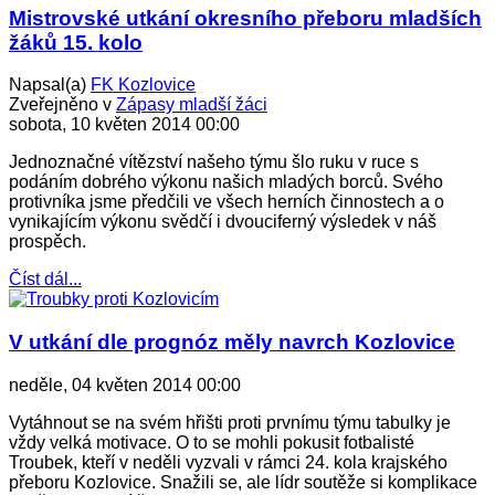
Mistrovské utkání okresního přeboru mladších
žáků 15. kolo
Napsal(a)
FK Kozlovice
Zveřejněno v
Zápasy mladší žáci
sobota, 10 květen 2014 00:00
Jednoznačné vítězství našeho týmu šlo ruku v ruce s
podáním dobrého výkonu našich mladých borců. Svého
protivníka jsme předčili ve všech herních činnostech a o
vynikajícím výkonu svědčí i dvouciferný výsledek v náš
prospěch.
Číst dál...
V utkání dle prognóz měly navrch Kozlovice
neděle, 04 květen 2014 00:00
Vytáhnout se na svém hřišti proti prvnímu týmu tabulky je
vždy velká motivace. O to se mohli pokusit fotbalisté
Troubek, kteří v neděli vyzvali v rámci 24. kola krajského
přeboru Kozlovice. Snažili se, ale lídr soutěže si komplikace