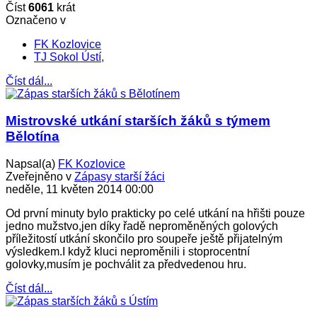
Číst
6061
krát
Označeno v
FK Kozlovice
TJ Sokol Ústí,
Číst dál...
Mistrovské utkání starších žáků s týmem
Bělotína
Napsal(a)
FK Kozlovice
Zveřejněno v
Zápasy starší žáci
neděle, 11 květen 2014 00:00
Od první minuty bylo prakticky po celé utkání na hřišti pouze
jedno mužstvo,jen díky řadě neproměněných golových
příležitostí utkání skončilo pro soupeře ještě přijatelným
výsledkem.I když kluci neproměnili i stoprocentní
golovky,musím je pochválit za předvedenou hru.
Číst dál...