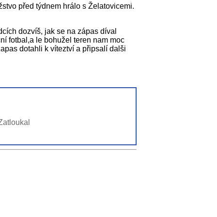
žstvo před týdnem hrálo s Želatovicemi.
cích dozvíš, jak se na zápas díval
ční fotbal,a le bohužel teren nam moc
as dotahli k víteztví a připsalí dalši
 Zatloukal