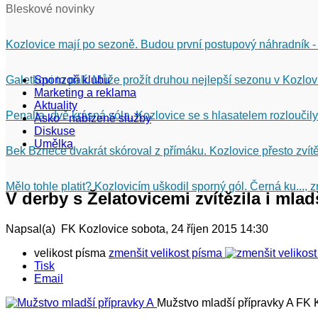
Bleskové novinky
Kozlovice mají po sezoně. Budou první postupový náhradník -
Galetkovi to pálí. Může prožít druhou nejlepší sezonu v Kozlov
Sponzoři klubu
Marketing a reklama
Aktuality
Penalta, dvě krásná sóla. Kozlovice se s hlasatelem rozloučily
Asko - nabízené služby
Diskuse
Umělka
Bek Bznece dvakrát skóroval z přímáku. Kozlovice přesto zvítě
Mělo tohle platit? Kozlovicím uškodil sporný gól. Černá ku...,
V derby s Želatovicemi zvítězila i mlad
Napsal(a) FK Kozlovice
sobota, 24 říjen 2015 14:30
velikost písma
zmenšit velikost písma
Tisk
Email
Mužstvo mladší přípravky A
FK 