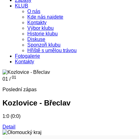
Zápasy
KLUB
O nás
Kde nás najdete
Kontakty
Výbor klubu
Historie klubu
Diskuse
Sponzoři klubu
Hřiště s umělou trávou
Fotogalerie
Kontakty
01
01 /
Poslední zápas
Kozlovice - Břeclav
1:0 (0:0)
Detail