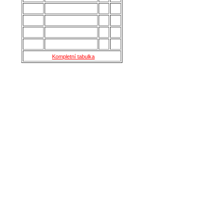
12.
Holešov
28
24
13.
Šternberk
28
22
14.
Nové Sady
28
18
15.
Skaštice
28
16
Kompletní tabulka