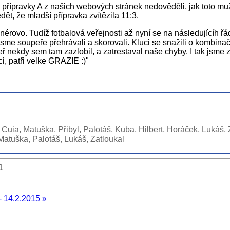
 přípravky A z našich webových stránek nedověděli, jak toto mu
t, že mladší přípravka zvítězila 11:3.
ovo. Tudíž fotbalová veřejnosti až nyní se na následujícíh řád
jsme soupeře přehrávali a skorovali. Kluci se snažili o kombina
nekdy sem tam zazlobil, a zatrestaval naše chyby. I tak jsme zap
ci, patři velke GRAZIE :)"
Di Cuia, Matuška, Přibyl, Palotáš, Kuba, Hilbert, Horáček, Lukáš,
 Matuška, Palotáš, Lukáš, Zatloukal
1
- 14.2.2015 »