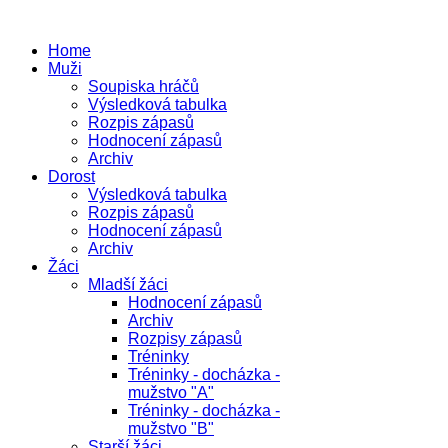
Home
Muži
Soupiska hráčů
Výsledková tabulka
Rozpis zápasů
Hodnocení zápasů
Archiv
Dorost
Výsledková tabulka
Rozpis zápasů
Hodnocení zápasů
Archiv
Žáci
Mladší žáci
Hodnocení zápasů
Archiv
Rozpisy zápasů
Tréninky
Tréninky - docházka -
mužstvo "A"
Tréninky - docházka -
mužstvo "B"
Starší žáci