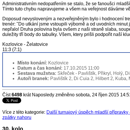
Administrativním nedopatřením se stalo, že se fanoušci mladší
Tímto tuto chybu napravujeme a všem na veřejnost dáváme vědě
Doposud nevysloveným a nezveřejněným bylo i hodnocení trenér
trenér: "Do utkání jsme vstoupili výborně a od uvodních minut 
nepřalo! Druha polovina byla ovšem z naši straně slaba, soupeř 
duležity tří body do tabulky. Všem, ktery prišli podpořit naší klu
Kozlovice - Želatovice
11:3 (7:1)
Místo konání:
Kozlovice
Datum a čas konání:
17.10.2015 11:00
Sestava mužstva:
Skřeček - Pavlištík, Přikryl, Holý, 
Autoři branek:
Pavlištík 2, Di Cuia 2, Hilbert 2, Kuba,
Číst
6498
krát
Naposledy změněno sobota, 24 říjen 2015 14:5
Více z této kategorie:
Další turnajový úspěch mladší přípravky 
zpátky nahoru
30. kolo