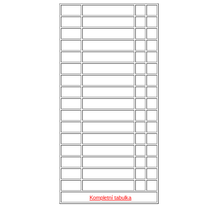
POŘ.
NÁZEV MUŽSTVA
Z
B
1.
Uherský Brod
28
70
2.
Kozlovice
28
56
3.
Strání
28
54
4.
Všechovice
28
53
5.
Lanžhot
28
49
6.
Slavičín
28
45
7.
Brumov
28
43
8.
Bzenec
28
42
9.
Baťov
28
37
10.
Břeclav
28
33
11.
Kroměříž B
28
27
12.
Holešov
28
24
13.
Šternberk
28
22
14.
Nové Sady
28
18
15.
Skaštice
28
16
Kompletní tabulka