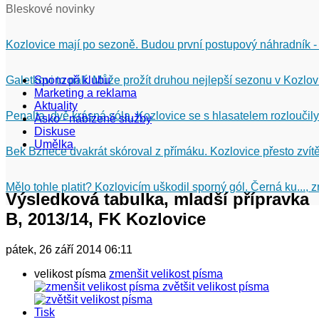
Bleskové novinky
Kozlovice mají po sezoně. Budou první postupový náhradník -
Galetkovi to pálí. Může prožít druhou nejlepší sezonu v Kozlov
Sponzoři klubu
Marketing a reklama
Aktuality
Penalta, dvě krásná sóla. Kozlovice se s hlasatelem rozloučily
Asko - nabízené služby
Diskuse
Umělka
Bek Bznece dvakrát skóroval z přímáku. Kozlovice přesto zvítě
Mělo tohle platit? Kozlovicím uškodil sporný gól. Černá ku...,
Výsledková tabulka, mladší přípravka
B, 2013/14, FK Kozlovice
pátek, 26 září 2014 06:11
velikost písma
zmenšit velikost písma
zvětšit velikost písma
Tisk