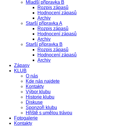
Mladší přípravka B
Rozpis zápasů
Hodnocení zápasů
Archiv
Starší přípravka A
Rozpis zápasů
Hodnocení zápasů
Archiv
Starší přípravka B
Rozpis zápasů
Hodnocení zápasů
Archiv
Zápasy
KLUB
O nás
Kde nás najdete
Kontakty
Výbor klubu
Historie klubu
Diskuse
Sponzoři klubu
Hřiště s umělou trávou
Fotogalerie
Kontakty