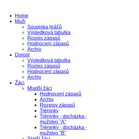
Home
Muži
Soupiska hráčů
Výsledková tabulka
Rozpis zápasů
Hodnocení zápasů
Archiv
Dorost
Výsledková tabulka
Rozpis zápasů
Hodnocení zápasů
Archiv
Žáci
Mladší žáci
Hodnocení zápasů
Archiv
Rozpisy zápasů
Tréninky
Tréninky - docházka -
mužstvo "A"
Tréninky - docházka -
mužstvo "B"
Starší žáci