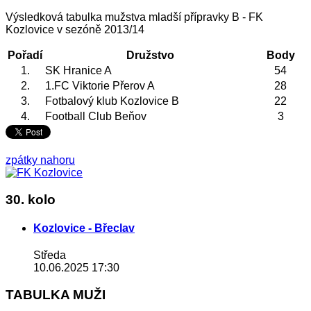
Výsledková tabulka mužstva mladší přípravky B - FK
Kozlovice v sezóně 2013/14
Pořadí
Družstvo
Body
1.
SK Hranice A
54
2.
1.FC Viktorie Přerov A
28
3.
Fotbalový klub Kozlovice B
22
4.
Football Club Beňov
3
zpátky nahoru
30. kolo
Kozlovice - Břeclav
Středa
10.06.2025 17:30
TABULKA MUŽI