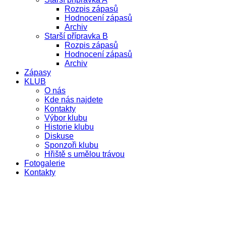
Rozpis zápasů
Hodnocení zápasů
Archiv
Starší přípravka B
Rozpis zápasů
Hodnocení zápasů
Archiv
Zápasy
KLUB
O nás
Kde nás najdete
Kontakty
Výbor klubu
Historie klubu
Diskuse
Sponzoři klubu
Hřiště s umělou trávou
Fotogalerie
Kontakty