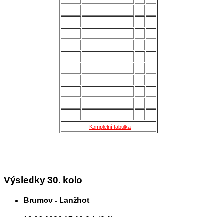
6.
Slavičín
28
45
7.
Brumov
28
43
8.
Bzenec
28
42
9.
Baťov
28
37
10.
Břeclav
28
33
11.
Kroměříž B
28
27
12.
Holešov
28
24
13.
Šternberk
28
22
14.
Nové Sady
28
18
15.
Skaštice
28
16
Kompletní tabulka
Výsledky 30. kolo
Brumov - Lanžhot