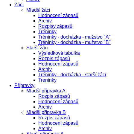
Žáci
Mladší žáci
Hodnocení zápasů
Archiv
Rozpisy zápasů
Tréninky
Tréninky - docházka - mužstvo "A"
Tréninky - docházka - mužstvo "B"
Starší žáci
Výsledková tabulka
Rozpis zápasů
Hodnocení zápasů
Archiv
Tréninky - docházka - starší žáci
Treninky
Přípravky
Mladší přípravka A
Rozpis zápasů
Hodnocení zápasů
Archiv
Mladší přípravka B
Rozpis zápasů
Hodnocení zápasů
Archiv
Starší přípravka A