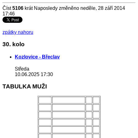
Číst
5106
krát
Naposledy změněno neděle, 28 září 2014
17:46
zpátky nahoru
30. kolo
Kozlovice - Břeclav
Středa
10.06.2025 17:30
TABULKA MUŽI
POŘ.
NÁZEV MUŽSTVA
Z
B
1.
Uherský Brod
28
70
2.
Kozlovice
28
56
3.
Strání
28
54
4.
Všechovice
28
53
5.
Lanžhot
28
49