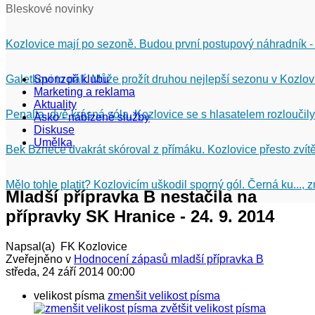
Bleskové novinky
Kozlovice mají po sezoně. Budou první postupový náhradník -
Galetkovi to pálí. Může prožít druhou nejlepší sezonu v Kozlov
Sponzoři klubu
Marketing a reklama
Aktuality
Penalta, dvě krásná sóla. Kozlovice se s hlasatelem rozloučily
Asko - nabízené služby
Diskuse
Umělka
Bek Bznece dvakrát skóroval z přímáku. Kozlovice přesto zvítě
Mělo tohle platit? Kozlovicím uškodil sporný gól. Černá ku...,
Mladší přípravka B nestačila na
přípravky SK Hranice - 24. 9. 2014
Napsal(a) FK Kozlovice
Zveřejněno v
Hodnocení zápasů mladší přípravka B
středa, 24 září 2014 00:00
velikost písma
zmenšit velikost písma
zvětšit velikost písma