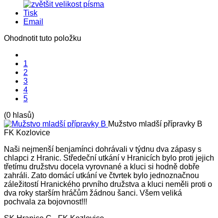
Tisk
Email
Ohodnotit tuto položku
1
2
3
4
5
(0 hlasů)
Mužstvo mladší přípravky B
FK Kozlovice
Naši nejmenší benjamínci dohrávali v týdnu dva zápasy s
chlapci z Hranic. Středeční utkání v Hranicích bylo proti jejich
třetímu družstvu docela vyrovnané a kluci si hodně dobře
zahráli. Zato domácí utkání ve čtvrtek bylo jednoznačnou
záležitostí Hranického prvního družstva a kluci neměli proti o
dva roky starším hráčům žádnou šanci. Všem veliká
pochvala za bojovnost!!!