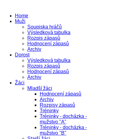
Home
Muži
Soupiska hráčů
Výsledková tabulka
Rozpis zápasů
Hodnocení zápasů
Archiv
Dorost
Výsledková tabulka
Rozpis zápasů
Hodnocení zápasů
Archiv
Žáci
Mladší žáci
Hodnocení zápasů
Archiv
Rozpisy zápasů
Tréninky
Tréninky - docházka -
mužstvo "A"
Tréninky - docházka -
mužstvo "B"
Starší žáci