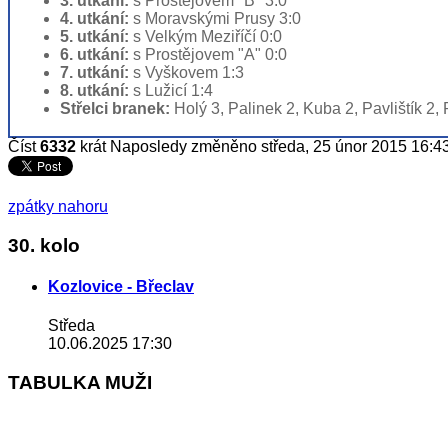
3. utkání:
s Prostějovem "B" 3:0
4. utkání:
s Moravskými Prusy 3:0
5. utkání:
s Velkým Meziříčí 0:0
6. utkání:
s Prostějovem "A" 0:0
7. utkání:
s Vyškovem 1:3
8. utkání:
s Lužicí 1:4
Střelci branek:
Holý 3, Palinek 2, Kuba 2, Pavlištík 2, 
Číst
6332
krát
Naposledy změněno středa, 25 únor 2015 16:4
zpátky nahoru
30. kolo
Kozlovice - Břeclav
Středa
10.06.2025 17:30
TABULKA MUŽI