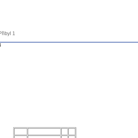
Přibyl 1
3
POŘ.
NÁZEV MUŽSTVA
Z
B