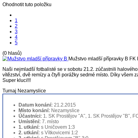
Ohodnotit tuto položku
1
2
3
4
5
(0 hlasů)
Mužstvo mladší přípravky B
FK 
Naši nejmladší fotbalisté se v sobotu 21.2. zúčastnili halové
vítězství, dvě remízy a čtyři porážky sedmé místo. Díky všem z
Super kluci!!!
Turnaj Nezamyslice
Datum konání:
21.2.2015
Místo konání:
Nezamyslice
Účastníci:
1. SK Prostějov "A", 1. SK Prostějov "B", 
Umístění:
7. místo
1. utkání:
s Uničovem 1:3
2. utkání:
s Vítkovicemi 1:2