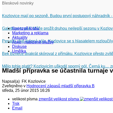
Bleskové novinky
Kozlovice mají po sezoně. Budou první postupový náhradník -
Galetkovi to pálí. Může prožít druhou nejlepší sezonu v Kozlov
Sponzoři klubu
Marketing a reklama
Aktuality
Penalta, dvě krásná sóla. Kozlovice se s hlasatelem rozloučily
Asko - nabízené služby
Diskuse
Umělka
Bek Bznece dvakrát skóroval z přímáku. Kozlovice přesto zvítě
Mělo tohle platit? Kozlovicím uškodil sporný gól. Černá ku...,
Mladší přípravka se účastnila turnaje 
Napsal(a) FK Kozlovice
Zveřejněno v
Hodnocení zápasů mladší přípravka B
středa, 25 únor 2015 16:26
velikost písma
zmenšit velikost písma
Tisk
Email