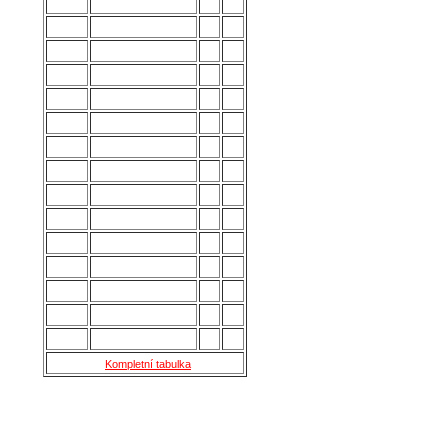
1.
Uherský Brod
28
70
2.
Kozlovice
28
56
3.
Strání
28
54
4.
Všechovice
28
53
5.
Lanžhot
28
49
6.
Slavičín
28
45
7.
Brumov
28
43
8.
Bzenec
28
42
9.
Baťov
28
37
10.
Břeclav
28
33
11.
Kroměříž B
28
27
12.
Holešov
28
24
13.
Šternberk
28
22
14.
Nové Sady
28
18
15.
Skaštice
28
16
Kompletní tabulka