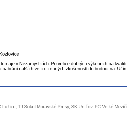
Kozlovice
ho turnaje v Nezamyslicích. Po velice dobrých výkonech na kvalit
a nabrání dalších velice cenných zkušeností do budoucna. Učíme 
FC Lužice, TJ Sokol Moravské Prusy, SK Uničov, FC Velké Meziř