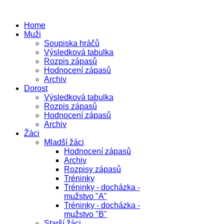
Home
Muži
Soupiska hráčů
Výsledková tabulka
Rozpis zápasů
Hodnocení zápasů
Archiv
Dorost
Výsledková tabulka
Rozpis zápasů
Hodnocení zápasů
Archiv
Žáci
Mladší žáci
Hodnocení zápasů
Archiv
Rozpisy zápasů
Tréninky
Tréninky - docházka -
mužstvo "A"
Tréninky - docházka -
mužstvo "B"
Starší žáci