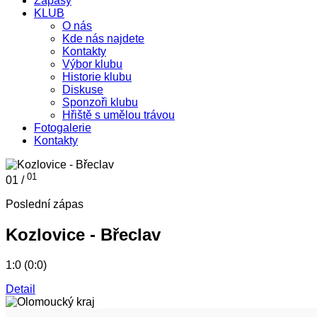
Zápasy
KLUB
O nás
Kde nás najdete
Kontakty
Výbor klubu
Historie klubu
Diskuse
Sponzoři klubu
Hřiště s umělou trávou
Fotogalerie
Kontakty
01
01 /
Poslední zápas
Kozlovice - Břeclav
1:0 (0:0)
Detail