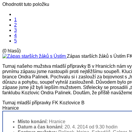
Ohodnotit tuto položku
1
2
3
4
5
(0 hlasů)
Zápas starších žáků s Ústím
FK
Turnaj našeho mužstva mladší přípravky B v Hranicích nám vyš
prvnímu zápasu jsme nastoupili proti nejtěžšímu soupeři. Kluci
brance Ondra Palinek. Pochvalu si i zaslouží za bojovnost s „h
důrazu a pohybu, soupeř vyhrál zaslouženě. Důvodem bylo prom
zápase jsme již byli lepším mužstvem. Střelecky se prosadili „
fanklubu Kozlovic Ondra Palinek. Doufám, že příště navážeme 
Turnaj mladší přípravky FK Kozlovice B
Hranice
Místo konání:
Hranice
Datum a čas konání:
20. 4. 2014 od 9.30 hodin