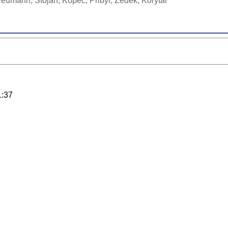
eumann, Stojan, Kopec, Přibyl, Zedek, Korytář
1:37