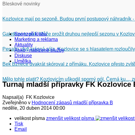
Bleskové novinky
Kozlovice mají po sezoně. Budou první postupový náhradník -
Galetkovi to pálí. Může prožít druhou nejlepší sezonu v Kozlov
Sponzoři klubu
Marketing a reklama
Aktuality
Penalta, dvě krásná sóla. Kozlovice se s hlasatelem rozloučily
Asko - nabízené služby
Diskuse
Umělka
Bek Bznece dvakrát skóroval z přímáku. Kozlovice přesto zvítě
Mělo tohle platit? Kozlovicím uškodil sporný gól. Černá ku...,
Turnaj mladší přípravky FK Kozlovice 
Napsal(a) FK Kozlovice
Zveřejněno v
Hodnocení zápasů mladší přípravka B
neděle, 20 duben 2014 00:00
velikost písma
zmenšit velikost písma
Tisk
Email