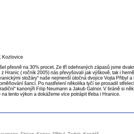
 Kozlovice
el přesně na 30% procet. Ze tří odehraných zápasů jsme dvakrá
 z Hranic ( ročník 2005) nás převyšovali jak výškově, tak i hern
ranickými stožáry“ naše nejmenší útočná dvojice Vojta Přibyl a 
ěňování šancí. Po nastřelení několika tyčí se prosadil střelec
tradiční“ kanonýři Filip Neumann a Jakub Galnor. V bráně si něk
na tento výkon a dokážeme více potrápit třeba i Hranice.