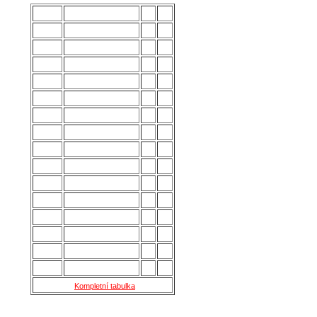
POŘ.
NÁZEV MUŽSTVA
Z
B
1.
Uherský Brod
28
70
2.
Kozlovice
28
56
3.
Strání
28
54
4.
Všechovice
28
53
5.
Lanžhot
28
49
6.
Slavičín
28
45
7.
Brumov
28
43
8.
Bzenec
28
42
9.
Baťov
28
37
10.
Břeclav
28
33
11.
Kroměříž B
28
27
12.
Holešov
28
24
13.
Šternberk
28
22
14.
Nové Sady
28
18
15.
Skaštice
28
16
Kompletní tabulka