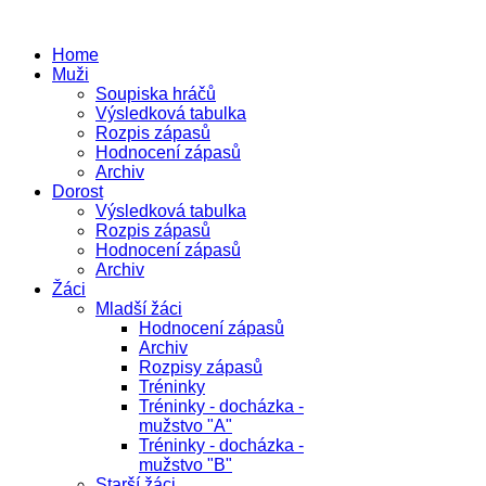
Home
Muži
Soupiska hráčů
Výsledková tabulka
Rozpis zápasů
Hodnocení zápasů
Archiv
Dorost
Výsledková tabulka
Rozpis zápasů
Hodnocení zápasů
Archiv
Žáci
Mladší žáci
Hodnocení zápasů
Archiv
Rozpisy zápasů
Tréninky
Tréninky - docházka -
mužstvo "A"
Tréninky - docházka -
mužstvo "B"
Starší žáci