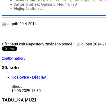
Sestava mužstva:
Palinek, Hejna, Sabadáš, Galnor, N
Autoři branek:
Galnor 3, Neumann 3
Nejlepší střelec:
-
Číst
5499
krát
Naposledy změněno pondělí, 28 duben 2014 2
zpátky nahoru
30. kolo
Kozlovice - Břeclav
Středa
10.06.2025 17:30
TABULKA MUŽI