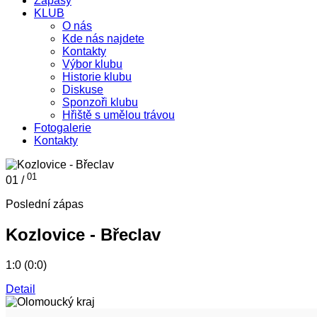
Zápasy
KLUB
O nás
Kde nás najdete
Kontakty
Výbor klubu
Historie klubu
Diskuse
Sponzoři klubu
Hřiště s umělou trávou
Fotogalerie
Kontakty
01
01 /
Poslední zápas
Kozlovice - Břeclav
1:0 (0:0)
Detail