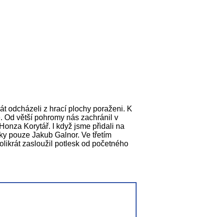
t odcházeli z hrací plochy poraženi. K
ě. Od větší pohromy nás zachránil v
Honza Korytář. I když jsme přidali na
ky pouze Jakub Galnor. Ve třetím
olikrát zasloužil potlesk od početného