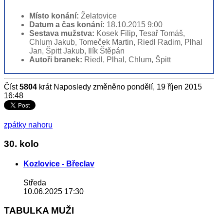
Místo konání:
Želatovice
Datum a čas konání:
18.10.2015 9:00
Sestava mužstva:
Kosek Filip, Tesař Tomáš,
Chlum Jakub, Tomeček Martin, Riedl Radim, Plhal
Jan, Špitt Jakub, Ilík Štěpán
Autoři branek:
Riedl, Plhal, Chlum, Špitt
Číst
5804
krát
Naposledy změněno pondělí, 19 říjen 2015
16:48
zpátky nahoru
30. kolo
Kozlovice - Břeclav
Středa
10.06.2025 17:30
TABULKA MUŽI