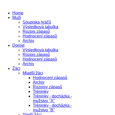
Home
Muži
Soupiska hráčů
Výsledková tabulka
Rozpis zápasů
Hodnocení zápasů
Archiv
Dorost
Výsledková tabulka
Rozpis zápasů
Hodnocení zápasů
Archiv
Žáci
Mladší žáci
Hodnocení zápasů
Archiv
Rozpisy zápasů
Tréninky
Tréninky - docházka -
mužstvo "A"
Tréninky - docházka -
mužstvo "B"
Starší žáci