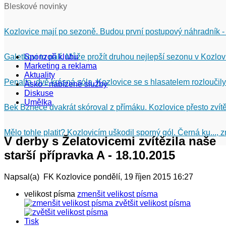
Bleskové novinky
Kozlovice mají po sezoně. Budou první postupový náhradník -
Galetkovi to pálí. Může prožít druhou nejlepší sezonu v Kozlov
Sponzoři klubu
Marketing a reklama
Aktuality
Penalta, dvě krásná sóla. Kozlovice se s hlasatelem rozloučily
Asko - nabízené služby
Diskuse
Umělka
Bek Bznece dvakrát skóroval z přímáku. Kozlovice přesto zvítě
Mělo tohle platit? Kozlovicím uškodil sporný gól. Černá ku...,
V derby s Želatovicemi zvítězila naše
starší přípravka A - 18.10.2015
Napsal(a) FK Kozlovice
pondělí, 19 říjen 2015 16:27
velikost písma
zmenšit velikost písma
zvětšit velikost písma
Tisk