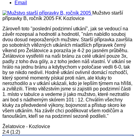
Email
Mužstvo starší
přípravky B, ročník 2005
FK Kozlovice
Zároveň toto "poslední podzimní utkání", jak se vedoucí na
závěr rozepsal a hodnotil a hodnotil, "nám nabídlo souboj
dvou dosud neporažených mužstev. Starší přípravka završila
po sobotních vítězných utkáních mladších přípravek černý
víkend pro Želátovice a porazila je 4-2 po jasném průběhu.
Želátovice vystřelili na naši bránu za celé utkání pouze 3x,
padly z toho dva góly, a z toho jeden náš vlastní. V utkání se
hrálo na jednu bránu a kdybychom v poločase vedli 6-0, tak
by se nikdo nedivil. Hodně utkání ovlivnil domácí rozhodčí,
který sporné momenty pískal proti nám, ale kluky to
nerozhodilo a v utkání ukázali, kdo je lepším týmem na hřišti,
a zvítězili. Tímto vítězstvím jsme si zajistili po podzimní části
1. místo v tabulce a vedeme ji jako mužstvo, které neztratilo
ani bod s nádherným skórem 101 : 12. Chválím všechny
kluky za předvedené výkony, bojovnost a přístup skoro ke
všem utkáním. Na závěr chci poděkovat všem rodičům a
fanouškům, kteří se na podzimní sezoně podíleli."
Želatovice - Kozlovice
2:4 (1:2)