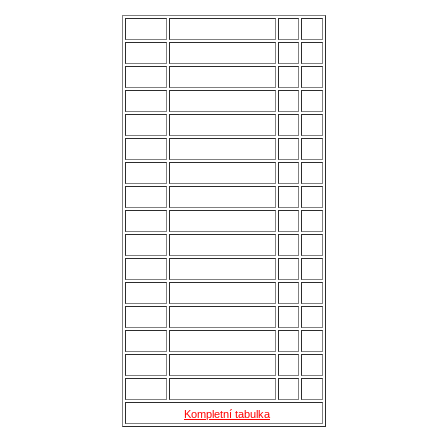
POŘ.
NÁZEV MUŽSTVA
Z
B
1.
Uherský Brod
28
70
2.
Kozlovice
28
56
3.
Strání
28
54
4.
Všechovice
28
53
5.
Lanžhot
28
49
6.
Slavičín
28
45
7.
Brumov
28
43
8.
Bzenec
28
42
9.
Baťov
28
37
10.
Břeclav
28
33
11.
Kroměříž B
28
27
12.
Holešov
28
24
13.
Šternberk
28
22
14.
Nové Sady
28
18
15.
Skaštice
28
16
Kompletní tabulka