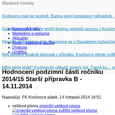
Bleskové novinky
Kozlovice mají po sezoně. Budou první postupový náhradník -
Galetkovi to pálí. Může prožít druhou nejlepší sezonu v Kozlov
Sponzoři klubu
Marketing a reklama
Aktuality
Penalta, dvě krásná sóla. Kozlovice se s hlasatelem rozloučily
Asko - nabízené služby
Diskuse
Umělka
Bek Bznece dvakrát skóroval z přímáku. Kozlovice přesto zvítě
Mělo tohle platit? Kozlovicím uškodil sporný gól. Černá ku...,
Hodnocení podzimní části ročníku
2014/15 Starší přípravka B -
14.11.2014
Napsal(a) FK Kozlovice
pátek, 14 listopad 2014 16:51
velikost písma
zmenšit velikost písma
zvětšit velikost písma