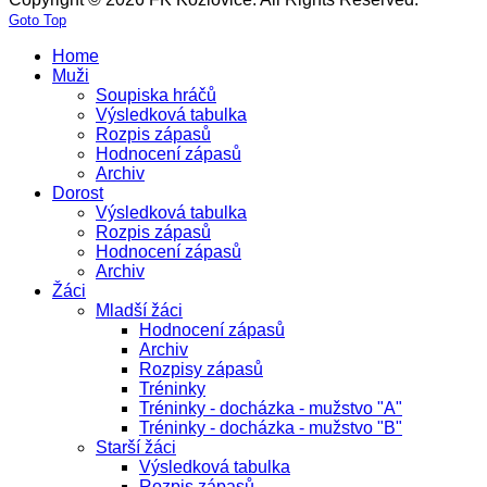
Goto Top
Home
Muži
Soupiska hráčů
Výsledková tabulka
Rozpis zápasů
Hodnocení zápasů
Archiv
Dorost
Výsledková tabulka
Rozpis zápasů
Hodnocení zápasů
Archiv
Žáci
Mladší žáci
Hodnocení zápasů
Archiv
Rozpisy zápasů
Tréninky
Tréninky - docházka - mužstvo "A"
Tréninky - docházka - mužstvo "B"
Starší žáci
Výsledková tabulka
Rozpis zápasů