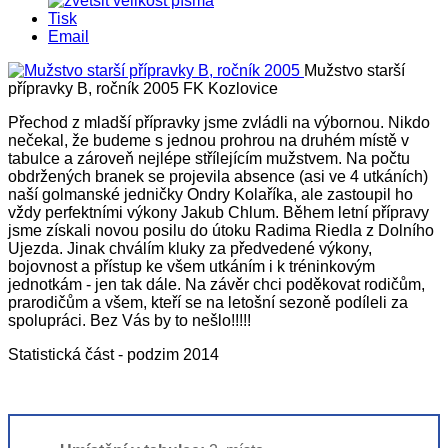
Tisk
Email
Mužstvo starší
přípravky B, ročník 2005
FK Kozlovice
Přechod z mladší přípravky jsme zvládli na výbornou. Nikdo
nečekal, že budeme s jednou prohrou na druhém místě v
tabulce a zároveň nejlépe střílejícím mužstvem. Na počtu
obdržených branek se projevila absence (asi ve 4 utkáních)
naší golmanské jedničky Ondry Kolaříka, ale zastoupil ho
vždy perfektními výkony Jakub Chlum. Během letní přípravy
jsme získali novou posilu do útoku Radima Riedla z Dolního
Ujezda. Jinak chválím kluky za předvedené výkony,
bojovnost a přístup ke všem utkáním i k tréninkovým
jednotkám - jen tak dále. Na závěr chci poděkovat rodičům,
prarodičům a všem, kteří se na letošní sezoně podíleli za
spolupráci. Bez Vás by to nešlo!!!!!
Statistická část - podzim 2014