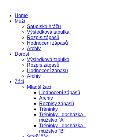
Home
Muži
Soupiska hráčů
Výsledková tabulka
Rozpis zápasů
Hodnocení zápasů
Archiv
Dorost
Výsledková tabulka
Rozpis zápasů
Hodnocení zápasů
Archiv
Žáci
Mladší žáci
Hodnocení zápasů
Archiv
Rozpisy zápasů
Tréninky
Tréninky - docházka -
mužstvo "A"
Tréninky - docházka -
mužstvo "B"
Starší žáci