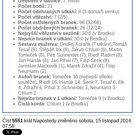
Umístění v tabulce:
2. místo
Počet bodů:
21
Počet odehraných utkání:
8 (3 doma/5 venku)
Počet vítězství:
7 (2/5)
Počet vstřelených branek:
98 (32/66)
Počet obdržených branek:
26 (12/14)
Nejvyšší vítězství v sezóně:
30:0 (v Brodku)
Nejvíce branek v utkání:
30:0 (v Brodku)
Sestava mužstva:
Ondřej Kolařík (7 utkání),Tomáš
Tesař (8), Štěpán Ilík (8), Jakub Chlum (8), Martin
Tomeček (8), Petr Schneider (7), Riedl Radim (8),
Jan Hanák (8), Jan Plhal (7), Filip Šenk (8),
Jaroslav Mackovík (1), Marek Zdražil (4), Filip
Neumann (2)
Autoři branek:
Tomeček 36 (nejlepší střelec
soutěže), Riedl 16, Hanák 14, Šenk 7, Tesař 6, Ilík
4, Zdražil 4, Plhal 3, Schneider 3, Neumann 3,
Chlum 2
Nejvíce branek v 1 utkání:
Tomeček 9 (v Brodku)
Čistá konta:
Chlum 1 (v Brodku)
Číst
5551
krát
Naposledy změněno sobota, 15 listopad 2014
07:58