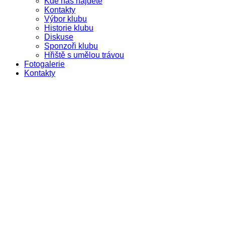
Kde nás najdete
Kontakty
Výbor klubu
Historie klubu
Diskuse
Sponzoři klubu
Hřiště s umělou trávou
Fotogalerie
Kontakty