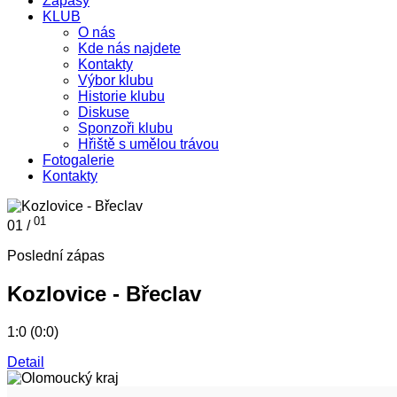
Zápasy
KLUB
O nás
Kde nás najdete
Kontakty
Výbor klubu
Historie klubu
Diskuse
Sponzoři klubu
Hřiště s umělou trávou
Fotogalerie
Kontakty
01
01 /
Poslední zápas
Kozlovice - Břeclav
1:0 (0:0)
Detail