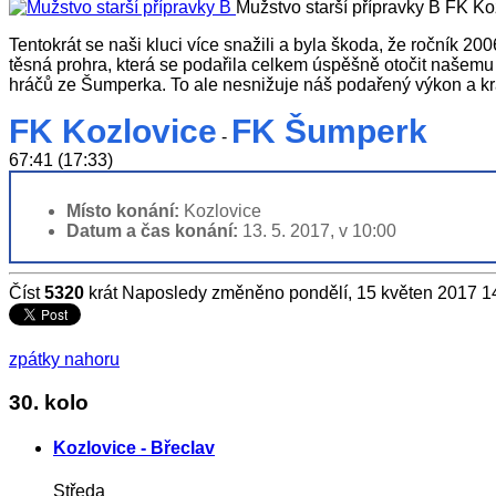
Mužstvo starší přípravky B
FK Ko
Tentokrát se naši kluci více snažili a byla škoda, že ročník 2
těsná prohra, která se podařila celkem úspěšně otočit našemu
hráčů ze Šumperka. To ale nesnižuje náš podařený výkon a k
FK Kozlovice
FK Šumperk
-
67:41 (17:33)
Místo konání:
Kozlovice
Datum a čas konání:
13. 5. 2017, v 10:00
Číst
5320
krát
Naposledy změněno pondělí, 15 květen 2017 1
zpátky nahoru
30. kolo
Kozlovice - Břeclav
Středa