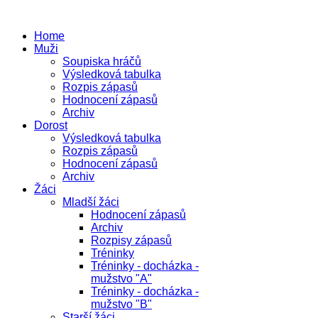
Home
Muži
Soupiska hráčů
Výsledková tabulka
Rozpis zápasů
Hodnocení zápasů
Archiv
Dorost
Výsledková tabulka
Rozpis zápasů
Hodnocení zápasů
Archiv
Žáci
Mladší žáci
Hodnocení zápasů
Archiv
Rozpisy zápasů
Tréninky
Tréninky - docházka -
mužstvo "A"
Tréninky - docházka -
mužstvo "B"
Starší žáci