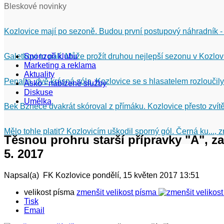
Bleskové novinky
Kozlovice mají po sezoně. Budou první postupový náhradník -
Galetkovi to pálí. Může prožít druhou nejlepší sezonu v Kozlov
Sponzoři klubu
Marketing a reklama
Aktuality
Penalta, dvě krásná sóla. Kozlovice se s hlasatelem rozloučily
Asko - nabízené služby
Diskuse
Umělka
Bek Bznece dvakrát skóroval z přímáku. Kozlovice přesto zvítě
Mělo tohle platit? Kozlovicím uškodil sporný gól. Černá ku...,
Těsnou prohru starší přípravky "A", za
5. 2017
Napsal(a) FK Kozlovice
pondělí, 15 květen 2017 13:51
velikost písma
zmenšit velikost písma
Tisk
Email