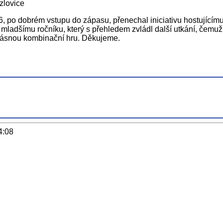
zlovice
006, po dobrém vstupu do zápasu, přenechal iniciativu hostující
 mladšímu ročníku, který s přehledem zvládl další utkání, čem
rásnou kombinační hru. Děkujeme.
4:08