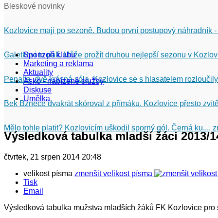
Bleskové novinky
Kozlovice mají po sezoně. Budou první postupový náhradník -
Galetkovi to pálí. Může prožít druhou nejlepší sezonu v Kozlov
Sponzoři klubu
Marketing a reklama
Aktuality
Penalta, dvě krásná sóla. Kozlovice se s hlasatelem rozloučily
Asko - nabízené služby
Diskuse
Umělka
Bek Bznece dvakrát skóroval z přímáku. Kozlovice přesto zvítě
Mělo tohle platit? Kozlovicím uškodil sporný gól. Černá ku...,
Výsledková tabulka mladší žáci 2013/1
čtvrtek, 21 srpen 2014 20:48
velikost písma
zmenšit velikost písma
Tisk
Email
Výsledková tabulka mužstva mladších žáků FK Kozlovice pro