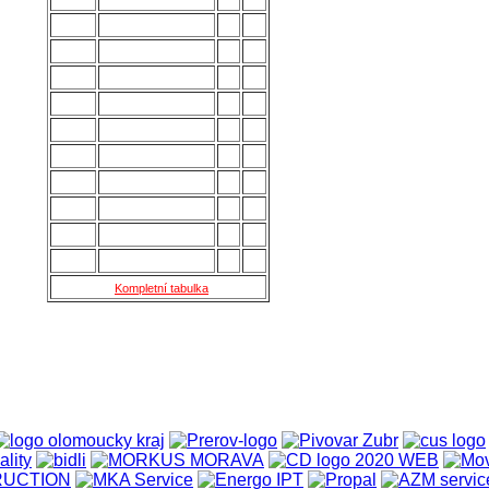
6.
Slavičín
28
45
7.
Brumov
28
43
8.
Bzenec
28
42
9.
Baťov
28
37
10.
Břeclav
28
33
11.
Kroměříž B
28
27
12.
Holešov
28
24
13.
Šternberk
28
22
14.
Nové Sady
28
18
15.
Skaštice
28
16
Kompletní tabulka