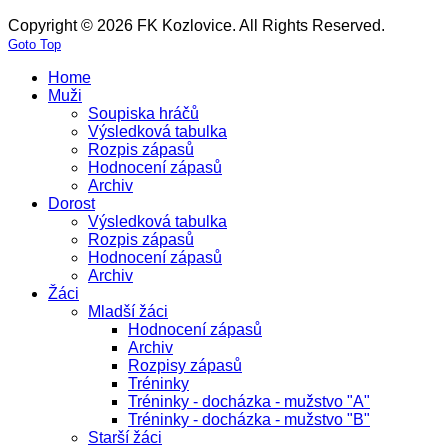
Copyright © 2026 FK Kozlovice. All Rights Reserved.
Goto Top
Home
Muži
Soupiska hráčů
Výsledková tabulka
Rozpis zápasů
Hodnocení zápasů
Archiv
Dorost
Výsledková tabulka
Rozpis zápasů
Hodnocení zápasů
Archiv
Žáci
Mladší žáci
Hodnocení zápasů
Archiv
Rozpisy zápasů
Tréninky
Tréninky - docházka - mužstvo "A"
Tréninky - docházka - mužstvo "B"
Starší žáci