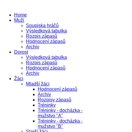
Home
Muži
Soupiska hráčů
Výsledková tabulka
Rozpis zápasů
Hodnocení zápasů
Archiv
Dorost
Výsledková tabulka
Rozpis zápasů
Hodnocení zápasů
Archiv
Žáci
Mladší žáci
Hodnocení zápasů
Archiv
Rozpisy zápasů
Tréninky
Tréninky - docházka -
mužstvo "A"
Tréninky - docházka -
mužstvo "B"
Starší žáci