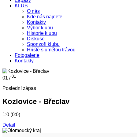
Zápasy
KLUB
O nás
Kde nás najdete
Kontakty
Výbor klubu
Historie klubu
Diskuse
Sponzoři klubu
Hřiště s umělou trávou
Fotogalerie
Kontakty
01
01 /
Poslední zápas
Kozlovice - Břeclav
1:0 (0:0)
Detail