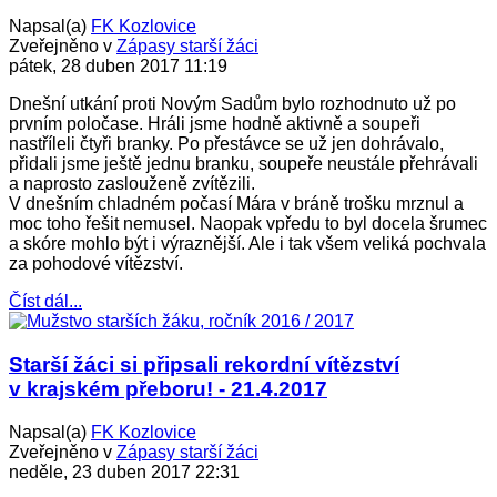
Napsal(a)
FK Kozlovice
Zveřejněno v
Zápasy starší žáci
pátek, 28 duben 2017 11:19
Dnešní utkání proti Novým Sadům bylo rozhodnuto už po
prvním poločase. Hráli jsme hodně aktivně a soupeři
nastříleli čtyři branky. Po přestávce se už jen dohrávalo,
přidali jsme ještě jednu branku, soupeře neustále přehrávali
a naprosto zaslouženě zvítězili.
V dnešním chladném počasí Mára v bráně trošku mrznul a
moc toho řešit nemusel. Naopak vpředu to byl docela šrumec
a skóre mohlo být i výraznější. Ale i tak všem veliká pochvala
za pohodové vítězství.
Číst dál...
Starší žáci si připsali rekordní vítězství
v krajském přeboru! - 21.4.2017
Napsal(a)
FK Kozlovice
Zveřejněno v
Zápasy starší žáci
neděle, 23 duben 2017 22:31