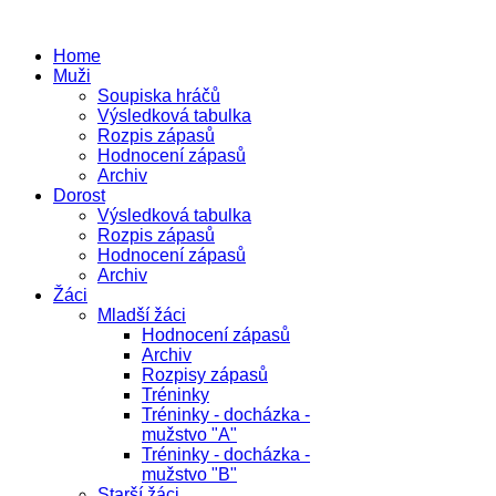
Home
Muži
Soupiska hráčů
Výsledková tabulka
Rozpis zápasů
Hodnocení zápasů
Archiv
Dorost
Výsledková tabulka
Rozpis zápasů
Hodnocení zápasů
Archiv
Žáci
Mladší žáci
Hodnocení zápasů
Archiv
Rozpisy zápasů
Tréninky
Tréninky - docházka -
mužstvo "A"
Tréninky - docházka -
mužstvo "B"
Starší žáci