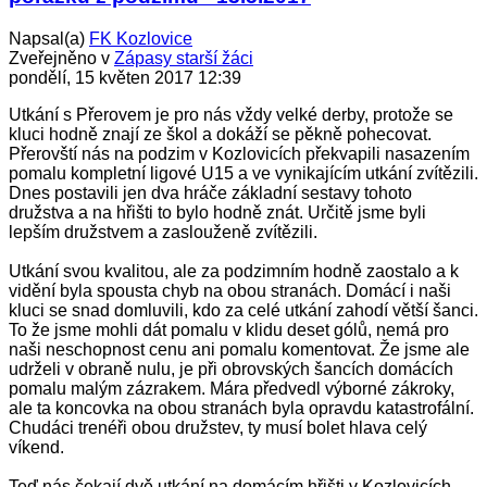
Napsal(a)
FK Kozlovice
Zveřejněno v
Zápasy starší žáci
pondělí, 15 květen 2017 12:39
Utkání s Přerovem je pro nás vždy velké derby, protože se
kluci hodně znají ze škol a dokáží se pěkně pohecovat.
Přerovští nás na podzim v Kozlovicích překvapili nasazením
pomalu kompletní ligové U15 a ve vynikajícím utkání zvítězili.
Dnes postavili jen dva hráče základní sestavy tohoto
družstva a na hřišti to bylo hodně znát. Určitě jsme byli
lepším družstvem a zaslouženě zvítězili.
Utkání svou kvalitou, ale za podzimním hodně zaostalo a k
vidění byla spousta chyb na obou stranách. Domácí i naši
kluci se snad domluvili, kdo za celé utkání zahodí větší šanci.
To že jsme mohli dát pomalu v klidu deset gólů, nemá pro
naši neschopnost cenu ani pomalu komentovat. Že jsme ale
udrželi v obraně nulu, je při obrovských šancích domácích
pomalu malým zázrakem. Mára předvedl výborné zákroky,
ale ta koncovka na obou stranách byla opravdu katastrofální.
Chudáci trenéři obou družstev, ty musí bolet hlava celý
víkend.
Teď nás čekají dvě utkání na domácím hřišti v Kozlovicích,