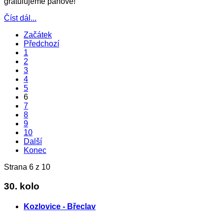
gratulujeme pánové!
Číst dál...
Začátek
Předchozí
1
2
3
4
5
6
7
8
9
10
Další
Konec
Strana 6 z 10
30. kolo
Kozlovice - Břeclav