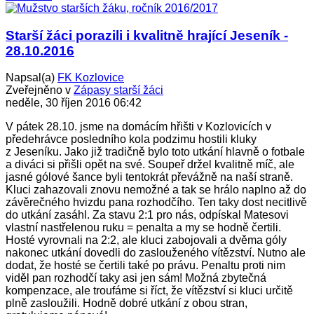
Starší žáci porazili i kvalitně hrající Jeseník -
28.10.2016
Napsal(a)
FK Kozlovice
Zveřejněno v
Zápasy starší žáci
neděle, 30 říjen 2016 06:42
V pátek 28.10. jsme na domácím hřišti v Kozlovicích v
předehrávce posledního kola podzimu hostili kluky
z Jeseníku. Jako již tradičně bylo toto utkání hlavně o fotbale
a diváci si přišli opět na své. Soupeř držel kvalitně míč, ale
jasné gólové šance byli tentokrát převážně na naší straně.
Kluci zahazovali znovu nemožné a tak se hrálo naplno až do
závěrečného hvizdu pana rozhodčího. Ten taky dost necitlivě
do utkání zasáhl. Za stavu 2:1 pro nás, odpískal Matesovi
vlastní nastřelenou ruku = penalta a my se hodně čertili.
Hosté vyrovnali na 2:2, ale kluci zabojovali a dvěma góly
nakonec utkání dovedli do zaslouženého vítězství. Nutno ale
dodat, že hosté se čertili také po právu. Penaltu proti nim
viděl pan rozhodčí taky asi jen sám! Možná zbytečná
kompenzace, ale troufáme si říct, že vítězství si kluci určitě
plně zasloužili. Hodně dobré utkání z obou stran,