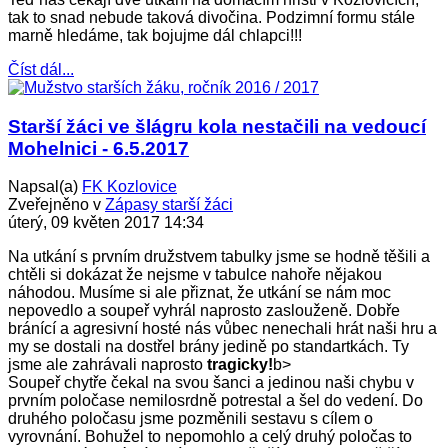
tak to snad nebude taková divočina. Podzimní formu stále
marně hledáme, tak bojujme dál chlapci!!!
Číst dál...
Starší žáci ve šlágru kola nestačili na vedoucí
Mohelnici - 6.5.2017
Napsal(a)
FK Kozlovice
Zveřejněno v
Zápasy starší žáci
úterý, 09 květen 2017 14:34
Na utkání s prvním družstvem tabulky jsme se hodně těšili a
chtěli si dokázat že nejsme v tabulce nahoře nějakou
náhodou. Musíme si ale přiznat, že utkání se nám moc
nepovedlo a soupeř vyhrál naprosto zaslouženě. Dobře
bránící a agresivní hosté nás vůbec nenechali hrát naši hru a
my se dostali na dostřel brány jedině po standartkách. Ty
jsme ale zahrávali naprosto
tragicky!
b>
Soupeř chytře čekal na svou šanci a jedinou naši chybu v
prvním poločase nemilosrdně potrestal a šel do vedení. Do
druhého poločasu jsme pozměnili sestavu s cílem o
vyrovnání. Bohužel to nepomohlo a celý druhý poločas to