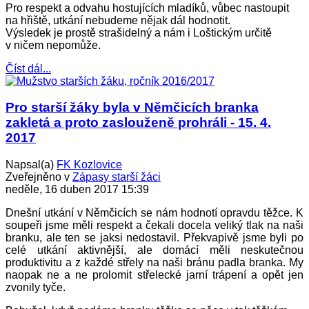
Pro respekt a odvahu hostujících mladíků, vůbec nastoupit
na hřiště, utkání nebudeme nějak dál hodnotit.
Výsledek je prostě strašidelný a nám i Loštickým určitě
v ničem nepomůže.
Číst dál...
Pro starší žáky byla v Němčicích branka
zakletá a proto zaslouženě prohráli - 15. 4.
2017
Napsal(a)
FK Kozlovice
Zveřejněno v
Zápasy starší žáci
neděle, 16 duben 2017 15:39
Dnešní utkání v Němčicích se nám hodnotí opravdu těžce. K
soupeři jsme měli respekt a čekali docela veliký tlak na naši
branku, ale ten se jaksi nedostavil. Překvapivě jsme byli po
celé utkání aktivnější, ale domácí měli neskutečnou
produktivitu a z každé střely na naši bránu padla branka. My
naopak ne a ne prolomit střelecké jarní trápení a opět jen
zvonily tyče.