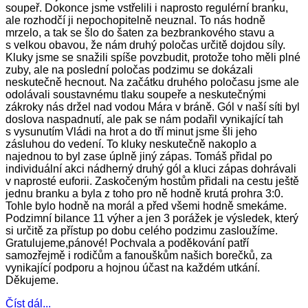
soupeř. Dokonce jsme vstřelili i naprosto regulérní branku,
ale rozhodčí ji nepochopitelně neuznal. To nás hodně
mrzelo, a tak se šlo do šaten za bezbrankového stavu a
s velkou obavou, že nám druhý poločas určitě dojdou síly.
Kluky jsme se snažili spíše povzbudit, protože toho měli plné
zuby, ale na poslední poločas podzimu se dokázali
neskutečně hecnout. Na začátku druhého poločasu jsme ale
odolávali soustavnému tlaku soupeře a neskutečnými
zákroky nás držel nad vodou Mára v bráně. Gól v naší síti byl
doslova naspadnutí, ale pak se nám podařil vynikající tah
s vysunutím Vládi na hrot a do tří minut jsme šli jeho
zásluhou do vedení. To kluky neskutečně nakoplo a
najednou to byl zase úplně jiný zápas. Tomáš přidal po
individuální akci nádherný druhý gól a kluci zápas dohrávali
v naprosté euforii. Zaskočeným hostům přidali na cestu ještě
jednu branku a byla z toho pro ně hodně krutá prohra 3:0.
Tohle bylo hodně na morál a před všemi hodně smekáme.
Podzimní bilance 11 výher a jen 3 porážek je výsledek, který
si určitě za přístup po dobu celého podzimu zasloužíme.
Gratulujeme,pánové! Pochvala a poděkování patří
samozřejmě i rodičům a fanouškům našich borečků, za
vynikající podporu a hojnou účast na každém utkání.
Děkujeme.
Číst dál...