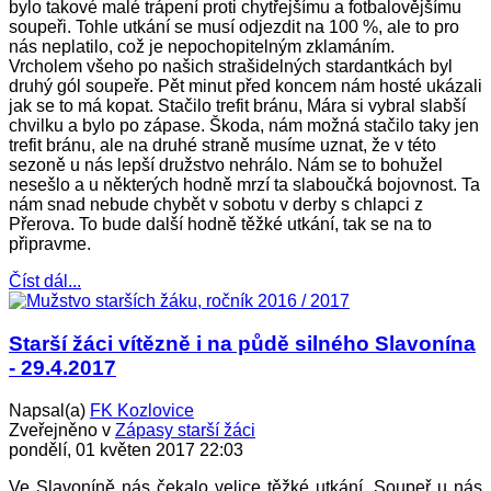
bylo takové malé trápení proti chytřejšímu a fotbalovějšímu
soupeři. Tohle utkání se musí odjezdit na 100 %, ale to pro
nás neplatilo, což je nepochopitelným zklamáním.
Vrcholem všeho po našich strašidelných stardantkách byl
druhý gól soupeře. Pět minut před koncem nám hosté ukázali
jak se to má kopat. Stačilo trefit bránu, Mára si vybral slabší
chvilku a bylo po zápase. Škoda, nám možná stačilo taky jen
trefit bránu, ale na druhé straně musíme uznat, že v této
sezoně u nás lepší družstvo nehrálo. Nám se to bohužel
nesešlo a u některých hodně mrzí ta slaboučká bojovnost. Ta
nám snad nebude chybět v sobotu v derby s chlapci z
Přerova. To bude další hodně těžké utkání, tak se na to
připravme.
Číst dál...
Starší žáci vítězně i na půdě silného Slavonína
- 29.4.2017
Napsal(a)
FK Kozlovice
Zveřejněno v
Zápasy starší žáci
pondělí, 01 květen 2017 22:03
Ve Slavoníně nás čekalo velice těžké utkání. Soupeř u nás