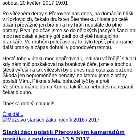
sobota, 20 květen 2017 19:01
Po vítězném derby s Přerovem nás dnes, na domácím hřišti
v Kozlovicích, čekalo družstvo Šternberku. Hosté po celé
utkání převážně jen bránili a my hráli neustále do plné
obrany. První poločas jsme se do nějakých jasných šancí ani
moc nedostali a jediný gól padl po chybě hostujícího
brankáře. Ve druhém poločase už to bylo lepší, přidali jsme
další branky a zápas dohráli v pohodovém tempu.
Hosté toho v útoku moc nepředvedli, jedinou vážnější situaci,
kdy nám míč poskakoval na brankové čáře, jsme s trochou
štěstí vyřešili a tak vítězství bylo dnes naprosto zasloužené.
Škoda jen neproměněné penalty, na kterou jsme z brány
poslali Máru. Pěkná střela, bohužel tyč byla proti!
Ve středu máme doma Konici, tak třeba nebudeš na reparát
čekat dlouho.
Dneska dobrý, chlapci!!!
Číst dál...
Starší žáci oplatili Přerovským kamarádům
porážku z podzimu - 13.5.2017