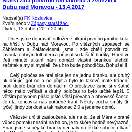
Starší žáci potvrdili roli favorita a zvítězili v
Dubu nad Moravou - 13.4.2017
Napsal(a)
FK Kozlovice
Zveřejněno v
Zápasy starší žáci
čtvrtek, 13 duben 2017 20:56
Dnes jsme dohrávali odložené utkání prvního jarního kola,
na hřišti v Dubu nad Moravou. Po vítězných zápasech se
Zábřehem a Želátovicemi, jsme i zde chtěli potvrdit roli
favorita dobrým fotbalem a připsat si další tři bodíky. Hned ve
třetí minutě utkání nám domácí vlastní brankou ulehčili
začátek a my si mysleli, že už to bude pohodička. Bohužel!!!
Celý poločas se hrál sice jen na jednu branku, ale druhý
uklidňující gól ne a ne přijít a bylo to takové malé trápení,
proti dobře bránícím domácím. O přestávce jsme si v šatně
něco málo vyříkali a druhý poločas to bylo určitě lepší. S
větším pohybem přišla ještě větší převaha a obrovské šance.
Jen ta koncovka nás pořádně trápí. Někdy trocha smůly (tři
tyče), jindy zbrklost a tak nakonec 2:0 a jedeme domů.
Vítězství určitě zasloužené, ale na to, že si Mára v bráně
vůbec pomalu nesáhl na balon, je to skóre hodně nevýrazné.
Snad jsme si nějaké branky nechaly na těžké sobotní utkání