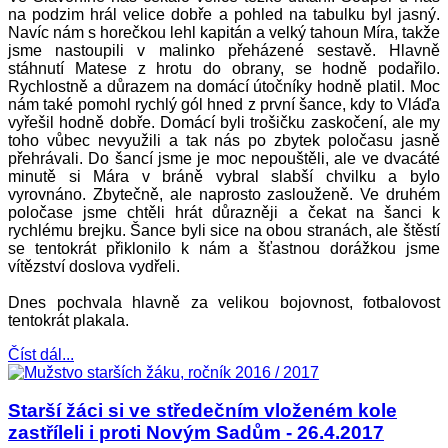
na podzim hrál velice dobře a pohled na tabulku byl jasný.
Navíc nám s horečkou lehl kapitán a velký tahoun Míra, takže
jsme nastoupili v malinko přeházené sestavě. Hlavně
stáhnutí Matese z hrotu do obrany, se hodně podařilo.
Rychlostně a důrazem na domácí útočníky hodně platil. Moc
nám také pomohl rychlý gól hned z první šance, kdy to Vláďa
vyřešil hodně dobře. Domácí byli trošičku zaskočení, ale my
toho vůbec nevyužili a tak nás po zbytek poločasu jasně
přehrávali. Do šancí jsme je moc nepouštěli, ale ve dvacáté
minutě si Mára v bráně vybral slabší chvilku a bylo
vyrovnáno. Zbytečně, ale naprosto zaslouženě. Ve druhém
poločase jsme chtěli hrát důrazněji a čekat na šanci k
rychlému brejku. Šance byli sice na obou stranách, ale štěstí
se tentokrát přiklonilo k nám a šťastnou dorážkou jsme
vítězství doslova vydřeli.
Dnes pochvala hlavně za velikou bojovnost, fotbalovost
tentokrát plakala.
Číst dál...
Starší žáci si ve středečním vloženém kole
zastříleli i proti Novým Sadům - 26.4.2017