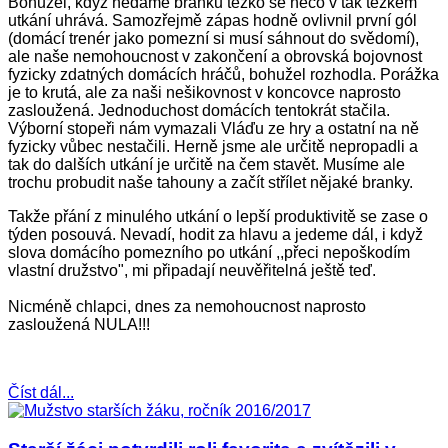
Bohužel, když nedáme branku těžko se něco v tak těžkém
utkání uhrává. Samozřejmě zápas hodně ovlivnil první gól
(domácí trenér jako pomezní si musí sáhnout do svědomí),
ale naše nemohoucnost v zakončení a obrovská bojovnost
fyzicky zdatných domácích hráčů, bohužel rozhodla. Porážka
je to krutá, ale za naši nešikovnost v koncovce naprosto
zasloužená. Jednoduchost domácích tentokrát stačila.
Výborní stopeři nám vymazali Vláďu ze hry a ostatní na ně
fyzicky vůbec nestačili. Herně jsme ale určitě nepropadli a
tak do dalších utkání je určitě na čem stavět. Musíme ale
trochu probudit naše tahouny a začít střílet nějaké branky.
Takže přání z minulého utkání o lepší produktivitě se zase o
týden posouvá. Nevadí, hodit za hlavu a jedeme dál, i když
slova domácího pomezního po utkání ,,přeci nepoškodím
vlastní družstvo", mi připadají neuvěřitelná ještě teď.
Nicméně chlapci, dnes za nemohoucnost naprosto
zasloužená NULA!!!
Číst dál...