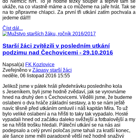
do Němčic n/H. To je hodně těžký soupeř a teprve tam se
ukáže, na co vlastně máme a co můžeme na jaře hrát. Tak se
na to připravme chlapci. Za první tři utkání zatím pochvala a
jedeme dál!!!
Číst dál...
Starší žáci zvítězili v posledním utkání
podzimu nad Čechovicemi - 29.10.2016
Napsal(a)
FK Kozlovice
Zveřejněno v
Zápasy starší žáci
neděle, 06 listopad 2016 15:55
Jelikož jsme v pátek hráli předehrávku posledního kola
s Jeseníkem, byli jsme hodně zvědaví, jak se vyrovnáme
hned na druhý den s Čechovicemi. Věděli jsme, že budeme
oslabeni o dva hráče základní sestavy, a to se nám ještě
navíc těsně před utkáním omluvil i náš kapitán Míra. To už
bylo veliké oslabení a na hřišti to taky tak vypadalo. Hosté
vypadali hned od začátku daleko svěžejší a fotbalovější a my
se na hřišti trošku hledali. Páteční utkání se na nás asi
podepsalo a celý první poločas jsme tahali za kratší konec,
ale šance jsme měli paradoxně větší než hodně snaživý