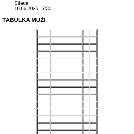
Středa
10.06.2025 17:30
TABULKA MUŽI
POŘ.
NÁZEV MUŽSTVA
Z
B
1.
Uherský Brod
28
70
2.
Kozlovice
28
56
3.
Strání
28
54
4.
Všechovice
28
53
5.
Lanžhot
28
49
6.
Slavičín
28
45
7.
Brumov
28
43
8.
Bzenec
28
42
9.
Baťov
28
37
10.
Břeclav
28
33
11.
Kroměříž B
28
27
12.
Holešov
28
24
13.
Šternberk
28
22