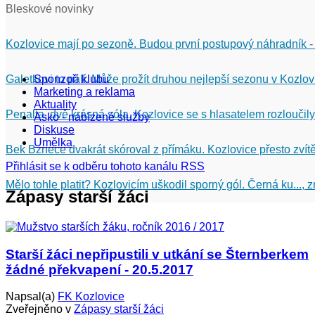
Bleskové novinky
Kozlovice mají po sezoně. Budou první postupový náhradník -
Galetkovi to pálí. Může prožít druhou nejlepší sezonu v Kozlov
Sponzoři klubu
Marketing a reklama
Aktuality
Penalta, dvě krásná sóla. Kozlovice se s hlasatelem rozloučily
Asko - nabízené služby
Diskuse
Umělka
Bek Bznece dvakrát skóroval z přímáku. Kozlovice přesto zvítě
Přihlásit se k odběru tohoto kanálu RSS
Mělo tohle platit? Kozlovicím uškodil sporný gól. Černá ku...,
Zápasy starší žáci
Starší žáci nepřipustili v utkání se Šternberkem
žádné překvapení - 20.5.2017
Napsal(a)
FK Kozlovice
Zveřejněno v
Zápasy starší žáci