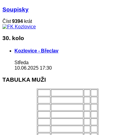
Soupisky
Číst
9394
krát
30. kolo
Kozlovice - Břeclav
Středa
10.06.2025 17:30
TABULKA MUŽI
POŘ.
NÁZEV MUŽSTVA
Z
B
1.
Uherský Brod
28
70
2.
Kozlovice
28
56
3.
Strání
28
54
4.
Všechovice
28
53
5.
Lanžhot
28
49