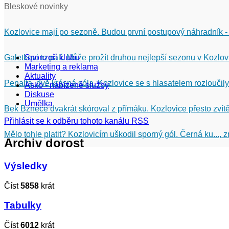
Bleskové novinky
Kozlovice mají po sezoně. Budou první postupový náhradník -
Galetkovi to pálí. Může prožít druhou nejlepší sezonu v Kozlov
Sponzoři klubu
Marketing a reklama
Aktuality
Penalta, dvě krásná sóla. Kozlovice se s hlasatelem rozloučily
Asko - nabízené služby
Diskuse
Umělka
Bek Bznece dvakrát skóroval z přímáku. Kozlovice přesto zvítě
Přihlásit se k odběru tohoto kanálu RSS
Mělo tohle platit? Kozlovicím uškodil sporný gól. Černá ku...,
Archiv dorost
Výsledky
Číst
5858
krát
Tabulky
Číst
6012
krát