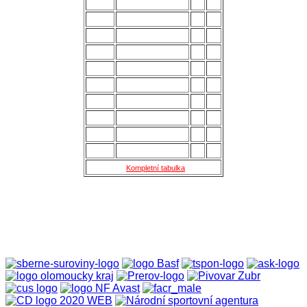
6.
Slavičín
28
45
7.
Brumov
28
43
8.
Bzenec
28
42
9.
Baťov
28
37
10.
Břeclav
28
33
11.
Kroměříž B
28
27
12.
Holešov
28
24
13.
Šternberk
28
22
14.
Nové Sady
28
18
15.
Skaštice
28
16
Kompletní tabulka