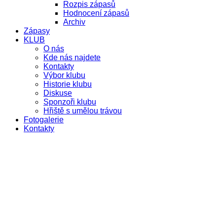
Rozpis zápasů
Hodnocení zápasů
Archiv
Zápasy
KLUB
O nás
Kde nás najdete
Kontakty
Výbor klubu
Historie klubu
Diskuse
Sponzoři klubu
Hřiště s umělou trávou
Fotogalerie
Kontakty