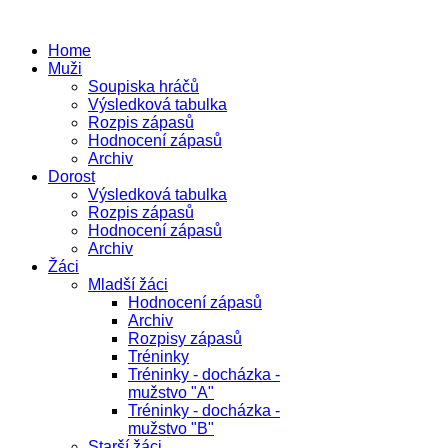
Home
Muži
Soupiska hráčů
Výsledková tabulka
Rozpis zápasů
Hodnocení zápasů
Archiv
Dorost
Výsledková tabulka
Rozpis zápasů
Hodnocení zápasů
Archiv
Žáci
Mladší žáci
Hodnocení zápasů
Archiv
Rozpisy zápasů
Tréninky
Tréninky - docházka -
mužstvo "A"
Tréninky - docházka -
mužstvo "B"
Starší žáci