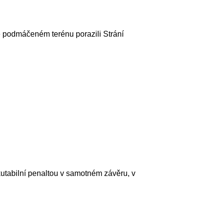
ně podmáčeném terénu porazili Strání
kutabilní penaltou v samotném závěru, v