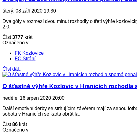
úterý, 08 září 2020 19:30
Dva góly v rozmezí dvou minut rozhodly o třetí výhře kozlovic
2:0.
Číst
3777
krát
Označeno v
FK Kozlovice
FC Strání
Číst dál...
O šťastné výhře Kozlovic v Hranicích rozhodla s
neděle, 16 srpen 2020 20:00
Další emotivní derby se strhujícím závěrem mají za sebou fotb
sobotu v Hranicích se karta obrátila.
Číst
86
krát
Označeno v