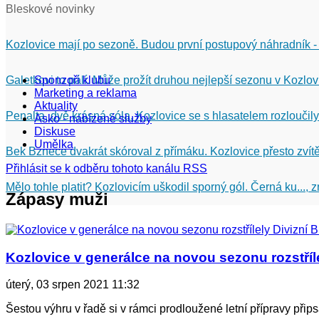
Bleskové novinky
Kozlovice mají po sezoně. Budou první postupový náhradník -
Galetkovi to pálí. Může prožít druhou nejlepší sezonu v Kozlov
Sponzoři klubu
Marketing a reklama
Aktuality
Penalta, dvě krásná sóla. Kozlovice se s hlasatelem rozloučily
Asko - nabízené služby
Diskuse
Umělka
Bek Bznece dvakrát skóroval z přímáku. Kozlovice přesto zvítě
Přihlásit se k odběru tohoto kanálu RSS
Mělo tohle platit? Kozlovicím uškodil sporný gól. Černá ku...,
Zápasy muži
Kozlovice v generálce na novou sezonu rozstřílel
úterý, 03 srpen 2021 11:32
Šestou výhru v řadě si v rámci prodloužené letní přípravy připsal