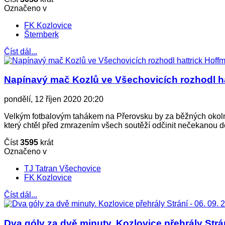
Označeno v
FK Kozlovice
Šternberk
Číst dál...
Napínavý mač Kozlů ve Všechovicích rozhodl hat
pondělí, 12 říjen 2020 20:20
Velkým fotbalovým tahákem na Přerovsku by za běžných okolnost
který chtěl před zmrazením všech soutěží odčinit nečekanou d
Číst
3595
krát
Označeno v
TJ Tatran Všechovice
FK Kozlovice
Číst dál...
Dva góly za dvě minuty. Kozlovice přehrály Strán