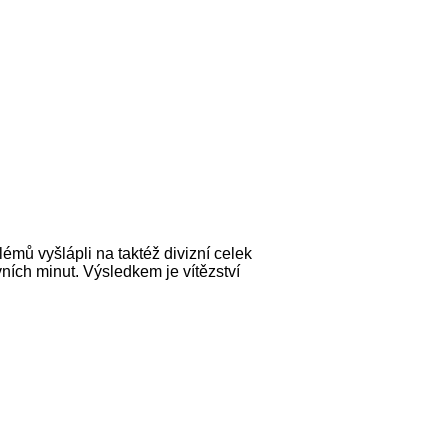
mů vyšlápli na taktéž divizní celek
ích minut. Výsledkem je vítězství