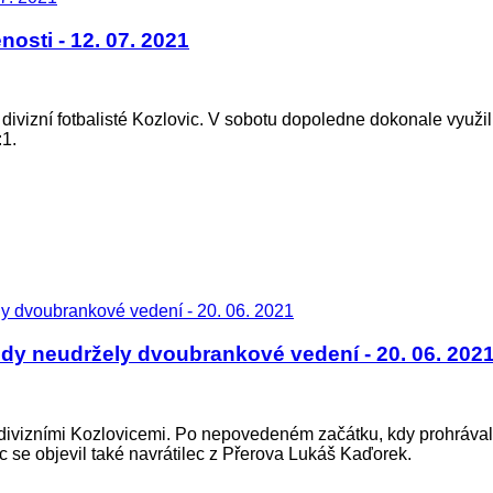
osti - 12. 07. 2021
li divizní fotbalisté Kozlovic. V sobotu dopoledne dokonale využi
:1.
udy neudržely dvoubrankové vedení - 20. 06. 202
divizními Kozlovicemi. Po nepovedeném začátku, kdy prohrávali 0
ic se objevil také navrátilec z Přerova Lukáš Kaďorek.