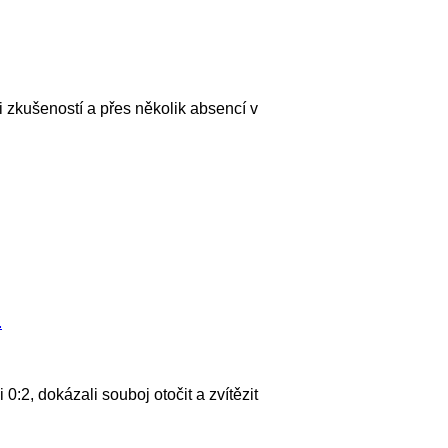
li zkušeností a přes několik absencí v
1
:2, dokázali souboj otočit a zvítězit