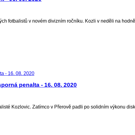
kých fotbalistů v novém divizním ročníku. Kozli v neděli na hod
porná penalta - 16. 08. 2020
alisté Kozlovic. Zatímco v Přerově padli po solidním výkonu dis