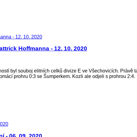
trick Hoffmanna - 12. 10. 2020
í byl souboj elitních celků divize E ve Všechovicích. Právě ta
omácí prohru 0:3 se Šumperkem. Kozli ale odjeli s prohrou 2:4.
í - 06. 09. 2020