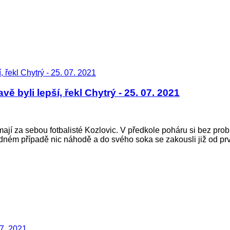
 byli lepší, řekl Chytrý - 25. 07. 2021
za sebou fotbalisté Kozlovic. V předkole poháru si bez problé
ném případě nic náhodě a do svého soka se zakousli již od prvn