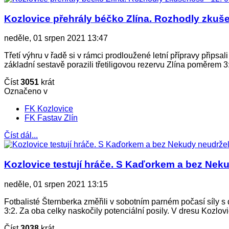
Kozlovice přehrály béčko Zlína. Rozhodly zkušen
neděle, 01 srpen 2021 13:47
Třetí výhru v řadě si v rámci prodloužené letní přípravy připsa
základní sestavě porazili třetiligovou rezervu Zlína poměrem 3
Číst
3051
krát
Označeno v
FK Kozlovice
FK Fastav Zlín
Číst dál...
Kozlovice testují hráče. S Kaďorkem a bez Nek
neděle, 01 srpen 2021 13:15
Fotbalisté Šternberka změřili v sobotním parném počasí síly s 
3:2. Za oba celky naskočily potenciální posily. V dresu Kozlov
Číst
3038
krát