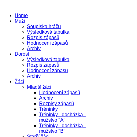
Home
Muži
Soupiska hráčů
Výsledková tabulka
Rozpis zápasů
Hodnocení zápasů
Archiv
Dorost
Výsledková tabulka
Rozpis zápasů
Hodnocení zápasů
Archiv
Žáci
Mladší žáci
Hodnocení zápasů
Archiv
Rozpisy zápasů
Tréninky
Tréninky - docházka -
mužstvo "A"
Tréninky - docházka -
mužstvo "B"
Starší žáci