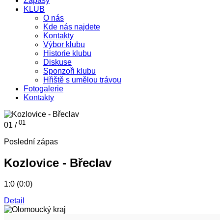
Zápasy
KLUB
O nás
Kde nás najdete
Kontakty
Výbor klubu
Historie klubu
Diskuse
Sponzoři klubu
Hřiště s umělou trávou
Fotogalerie
Kontakty
01
01 /
Poslední zápas
Kozlovice - Břeclav
1:0 (0:0)
Detail