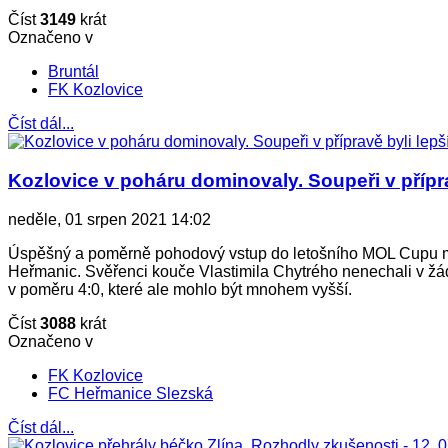
Číst
3149
krát
Označeno v
Bruntál
FK Kozlovice
Číst dál...
Kozlovice v poháru dominovaly. Soupeři v přípravě
neděle, 01 srpen 2021 14:02
Úspěšný a poměrně pohodový vstup do letošního MOL Cupu mají 
Heřmanic. Svěřenci kouče Vlastimila Chytrého nenechali v žád
v poměru 4:0, které ale mohlo být mnohem vyšší.
Číst
3088
krát
Označeno v
FK Kozlovice
FC Heřmanice Slezská
Číst dál...